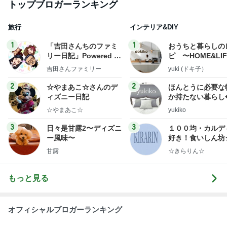
トップブロガーランキング
旅行
インテリア&DIY
1
1
「吉田さんちのファミ
おうちと暮らしの
リー日記」Powered b
ピ 〜HOME&LI
y Ameba 吉田さんファ
吉田さんファミリー
yuki (ドキ子）
ミリーオフィシャルブ
ログ
2
2
☆やまあこ☆さんのデ
ほんとうに必要な
ィズニー日記
か持たない暮らし
ep Life Simple
☆やまあこ☆
yukiko
ンテリアのきろく
3
3
日々是甘露2〜ディズニ
１００均・カルデ
ー風味〜
好き！食いしん坊
らりん☆のブログ
甘露
☆きらりん☆
もっと見る
オフィシャルブロガーランキング