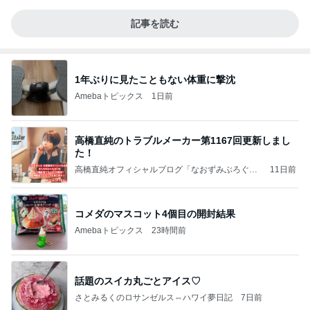
記事を読む
1年ぶりに見たこともない体重に撃沈
Amebaトピックス
1日前
高橋直純のトラブルメーカー第1167回更新しまし
た！
高橋直純オフィシャルブログ「なおずみぶろぐ」
11日前
Powered by Ameba
コメダのマスコット4個目の開封結果
Amebaトピックス
23時間前
話題のスイカ丸ごとアイス♡
さとみるくのロサンゼルス⇔ハワイ夢日記
7日前