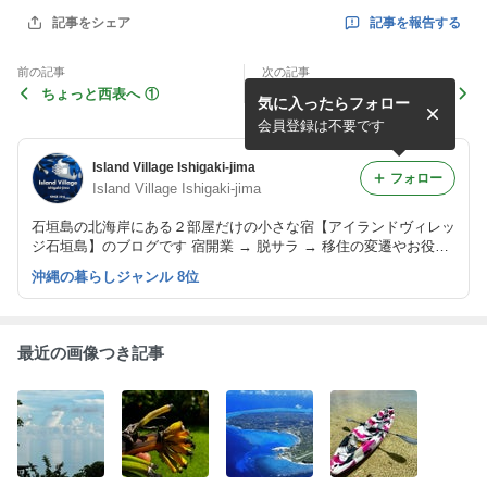
記事を報告する
記事をシェア
前の記事
次の記事
ちょっと西表へ ①
メェ子さん
気に入ったらフォロー
会員登録は不要です
Island Village Ishigaki-jima
フォロー
Island Village Ishigaki-jima
石垣島の北海岸にある２部屋だけの小さな宿【アイランドヴィレッ
ジ石垣島】のブログです 宿開業 → 脱サラ → 移住の変遷やお役立
ち島情報までいろいろ書き留めていますのでよろしければ覗いてみ
沖縄の暮らしジャンル 8位
てください
最近の画像つき記事