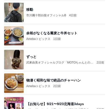
移動
市川團十郎白猿オフィシャルB
4日前
余裕がなくなる蕎麦と牛丼セット
Amebaトピックス
1日前
ずっと
武東由美オフィシャルブログ「MOTOちゃんとのは
2日前
っぴぃな毎日」Powered by Ameba
物凄く昭和な味で絶品のチャーハン
Amebaトピックス
2日前
【お知らせ】9/21〜9/23北海道3days