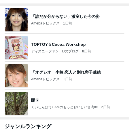
「誰だか分からない」激変した今の姿
Amebaトピックス
1日前
TOPTOY☆Cocoa Workshop
ディズニーファン Dのブログ
8日前
「オグシオ」小椋 恋人と別れ卵子凍結
Amebaトピックス
1日前
開卡
くいしんぼうCAMのもっとおいしい台湾!!!!
2日前
ジャンルランキング