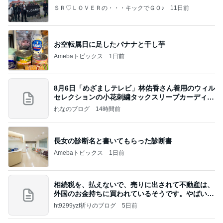
ＳＲ♡ＬＯＶＥＲの・・・キックでＧＯ♪
11日前
お空転属日に足したバナナと干し芋
Amebaトピックス
1日前
8月6日「めざましテレビ」林佑香さん着用のウィル
セレクションの小花刺繍タックスリーブカーディガ
ン
れなのブログ
14時間前
長女の診断名と書いてもらった診断書
Amebaトピックス
1日前
相続税を、払えないで、売りに出されて不動産は、
外国のお金持ちに買われているそうです。やばいで
すよ
ht9299yzf祈りのブログ
5日前