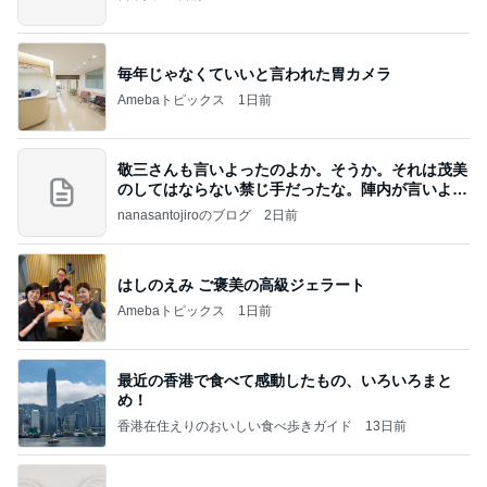
毎年じゃなくていいと言われた胃カメラ
Amebaトピックス
1日前
敬三さんも言いよったのよか。そうか。それは茂美
のしてはならない禁じ手だったな。陣内が言いよる
のよ
nanasantojiroのブログ
2日前
はしのえみ ご褒美の高級ジェラート
Amebaトピックス
1日前
最近の香港で食べて感動したもの、いろいろまと
め！
香港在住えりのおいしい食べ歩きガイド
13日前