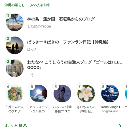
沖縄の暮らし
1,455人参加中
1
神の島 遥か国 石垣島からのブログ
石垣島のfreccia
2
ぱっきー＆ぱきの ファンラン日記【沖縄編】
ぱっきー
3
わたなべ こうしろうの自遊人ブログ『ゴールはFEEL
GOOD』
こう
4
5
6
7
8
主婦にんにん
アラフォーシ
ハルミの沖縄
きいちゃんの
Island Village I
m
のブログ
ングル男の自
移住ブログ
沖縄日記
shigaki-jima
由気ままな沖
縄ライフ
もっと見る