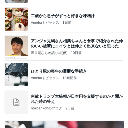
二歳から息子がずっと好きな味噌汁
Amebaトピックス
1日前
アンジャ児嶋さん相葉ちゃんと食事で紹介された仲
のいい後輩にコイツとは仲よく出来ないと思った
喋り場ならぬ語り場(仮)
10日前
ひとり親の毎年の憂鬱な手続き
Amebaトピックス
18時間前
何故トランプ大統領が日本円を支援するのかと聞か
れた時の答え
nokoarikonのブログ
2日前