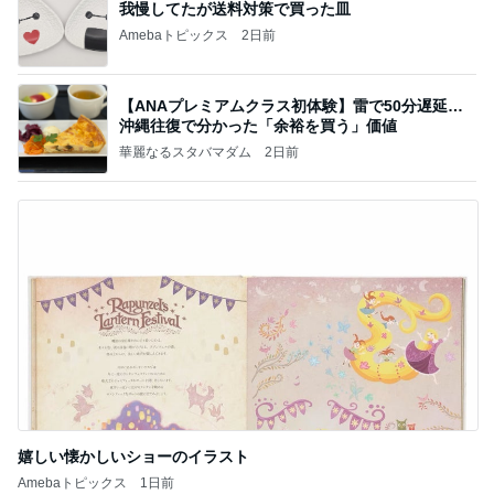
我慢してたが送料対策で買った皿
Amebaトピックス
2日前
【ANAプレミアムクラス初体験】雷で50分遅延…
沖縄往復で分かった「余裕を買う」価値
華麗なるスタバマダム
2日前
嬉しい懐かしいショーのイラスト
Amebaトピックス
1日前