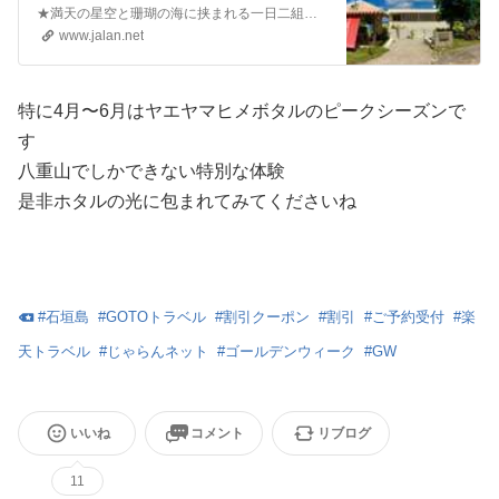
は【じゃらんnet】
★満天の星空と珊瑚の海に挟まれる一日二組だけの特別な体験★/じゃらんならお得な期間限定プランや直前割引情報が満載。当日／直前のオンライン予約もOK。Ｉｓｌａｎｄ Ｖｉｌｌａｇｅ Ｉｓｈｉｇａｋｉ−ｊｉｍａの宿泊予約は国内最大級の旅行情報サイト＜じゃらん＞
www.jalan.net
特に4月〜6月はヤエヤマヒメボタルのピークシーズンで
す
八重山でしかできない特別な体験
是非ホタルの光に包まれてみてくださいね
#
石垣島
#
GOTOトラベル
#
割引クーポン
#
割引
#
ご予約受付
#
楽
天トラベル
#
じゃらんネット
#
ゴールデンウィーク
#
GW
いいね
コメント
リブログ
11