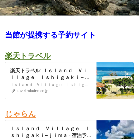
当館が提携する予約サイト
楽天トラベル
楽天トラベル: Ｉｓｌａｎｄ Ｖｉ
ｌｌａｇｅ Ｉｓｈｉｇａｋｉ－ｊ
ｉｍａ ＜石垣島＞ 宿泊予約
Ｉｓｌａｎｄ Ｖｉｌｌａｇｅ Ｉｓｈｉｇａｋｉ－ｊｉｍａ ＜石垣島＞の設備・アメニティ情報: 総部屋数2室。館内設備: 露天風呂、禁煙ルーム。部屋設備・備品: テレビ、衛星放送、インターネット接続(無線LAN形式)、湯沸かしポット、冷蔵庫、ドライヤー、ＣＤプレイヤ－、洗浄機付トイレ、エクステンションベッド、ボディーソープ、他。Ｉｓｌａｎｄ Ｖｉｌｌａｇｅ Ｉ…
travel.rakuten.co.jp
じゃらん
Ｉｓｌａｎｄ Ｖｉｌｌａｇｅ Ｉ
ｓｈｉｇａｋｉ−ｊｉｍａ - 宿泊予約