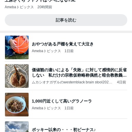
上原さくら ツヤツヤほっぺになるYSL
Amebaトピックス
20時間前
記事を読む
おやつがある戸棚を覚えて大泣き
Amebaトピックス
1日前
価値観の違いによる「失敗」に対して感情的に反省
しない 私だけの宗教仮称略称偶然と暗合教教義候
補
ムカシオナガザルのwesternblack brain stool2024
4日前
年（令和6）11月25日以来減酒断煙再開ムカシオナ
ガザル
1,000円近くして高いグラノーラ
Amebaトピックス
1日前
ポッキー以来の・・・初ビーナス♪