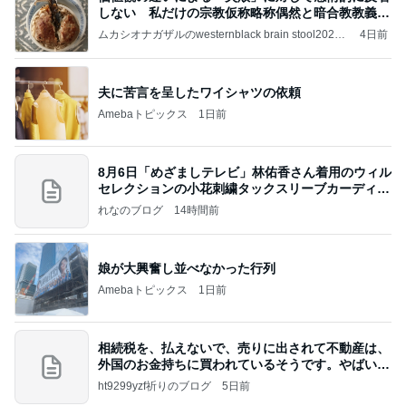
しない 私だけの宗教仮称略称偶然と暗合教教義候
補
ムカシオナガザルのwesternblack brain stool2024
4日前
年（令和6）11月25日以来減酒断煙再開ムカシオナ
ガザル
夫に苦言を呈したワイシャツの依頼
Amebaトピックス
1日前
8月6日「めざましテレビ」林佑香さん着用のウィル
セレクションの小花刺繍タックスリーブカーディガ
ン
れなのブログ
14時間前
娘が大興奮し並べなかった行列
Amebaトピックス
1日前
相続税を、払えないで、売りに出されて不動産は、
外国のお金持ちに買われているそうです。やばいで
すよ
ht9299yzf祈りのブログ
5日前