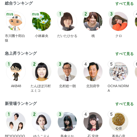
総合ランキング
すべて見る
1
2
3
市川團十郎白
小林麻央
だいたひかる
桃
クロ
猿
急上昇ランキング
すべて見る
1
2
3
4
5
AKB48
たんぽぽ川村
北村総一朗
北別府学
OCHA NORM
エミコ
A
新登場ランキング
すべて見る
1
2
3
4
5
BEYOOOOO
ゆうこりん
島倉りか
石 安伊
蒼井心音