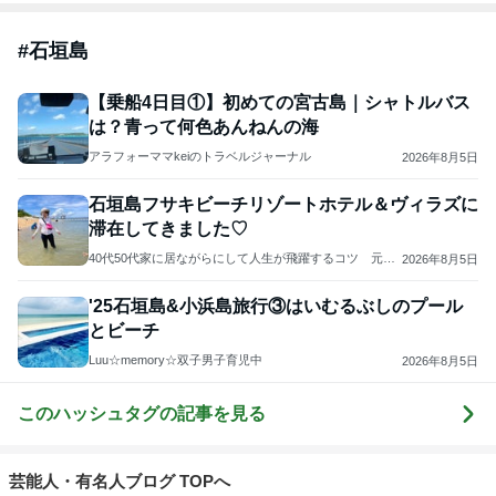
#
石垣島
【乗船4日目①】初めての宮古島｜シャトルバス
は？青って何色あんねんの海
アラフォーママkeiのトラベルジャーナル
2026年8月5日
石垣島フサキビーチリゾートホテル＆ヴィラズに
滞在してきました♡
40代50代家に居ながらにして人生が飛躍するコツ 元ハ
2026年8月5日
ンドアクセサリー教室から毎月旅する主婦へ
'25石垣島&小浜島旅行③はいむるぶしのプール
とビーチ
Luu☆memory☆双子男子育児中
2026年8月5日
このハッシュタグの記事を見る
芸能人・有名人ブログ TOPへ