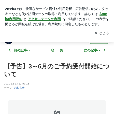
【予告】3～6月のご予約受付開始について | Island Village Ishi
gaki-jima
アプリをダウンロードして
ブログの更新通知
を受け取りまし
開く
ょう。
Island Village Ishigaki-jima
フォロー
前の記事へ
一覧
次の記事へ
【予告】3～6月のご予約受付開始につ
いて
2020-12-23 12:57:13
テーマ：
おしらせ