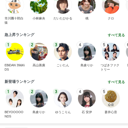
市川團十郎白
小林麻央
だいたひかる
桃
クロ
猿
急上昇ランキング
すべて見る
1
2
3
4
5
EBiDAN 39&Ki
高山善廣
こいたん
島倉りか
つばきファク
DS
トリー
新登場ランキング
すべて見る
1
2
3
4
5
BEYOOOOO
島倉りか
ゆうこりん
石 安伊
蒼井心音
NDS