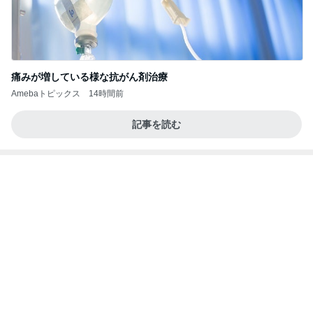
記事を読む
クロ 喉に刺さった魚の骨で耳鼻科
Amebaトピックス
1日前
アルツハイマー病が第3の糖尿病と呼ばれる理由…
糖の摂りすぎが脳細胞を破壊しかねないインスリン
の恐
サクラサク ご縁の神様ありがとうございます☆
6日前
だいた 購入せず帰るもネットで購入
Amebaトピックス
1日前