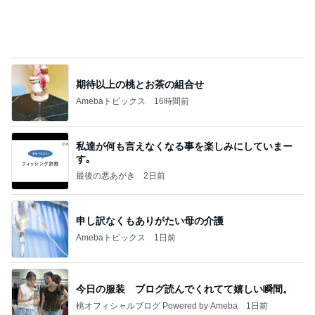
インターン面接3
四コマ戦士 パパ戦記
7日前
目が覚めると広がっていた娘の愛
Amebaトピックス
2日前
記事を読む