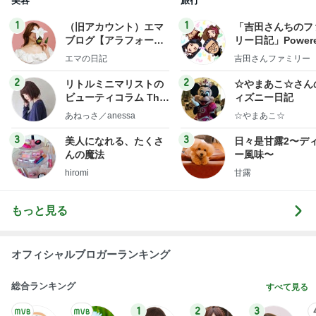
美容
旅行
1
1
（旧アカウント）エマ
「吉田さんちのフ
ブログ【アラフォー会
リー日記」Powere
社売却セカンドライ
y Ameba 吉田さ
エマの日記
吉田さんファミリー
フ】
ミリーオフィシャ
ログ
2
2
リトルミニマリストの
☆やまあこ☆さん
ビューティコラム The
ィズニー日記
little minimalist's bea
あねっさ／anessa
☆やまあこ☆
uty colum
3
3
美人になれる、たくさ
日々是甘露2〜デ
んの魔法
ー風味〜
hiromi
甘露
もっと見る
オフィシャルブロガーランキング
総合ランキング
すべて見る
1
2
3