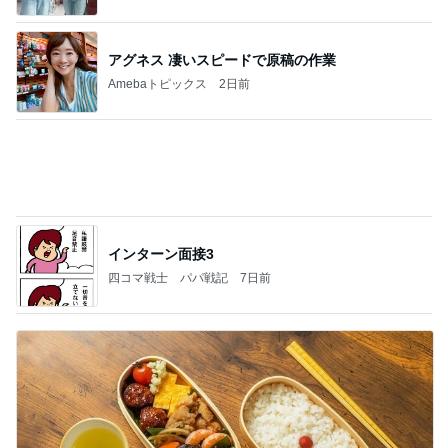
龍玄とし ツーショットのクイズを出題
Amebaトピックス
1日前
あいのりクロ 図々しい人って、こういう人？
勝手に考察
2日前
〆の大きなおにぎりが逆効果な写真
Amebaトピックス
2日前
今週から停電が始まる?! 片山さつき大臣の警告がE
BS、RV、そしてGESARA宣言が⁈
心の道標【旧：ヤ～ベェのブログ】
16時間前