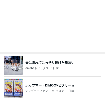
今日の家事スタイル！
堀ちえみオフィシャルブログ「hori-day」Powered
3日前
by Ameba
施術タオルを裏返し次の客に使う店
Amebaトピックス
1日前
【ＮＴＴ】～【高松Ｇ】～【パイオラックス】～
【アルビス】お買い物～取引
株主優待を楽しんで～tasayuryのブログ
2日前
病状が落ち着き退院予定となった母
Amebaトピックス
1日前