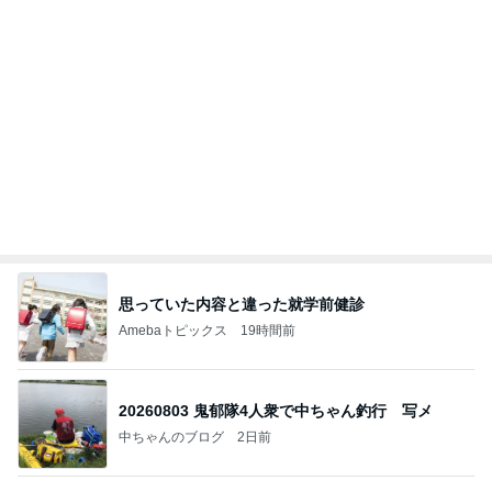
期待以上の桃とお茶の組合せ
Amebaトピックス
16時間前
私達が何も言えなくなる事を楽しみにしていまー
す｡
最後の悪あがき
2日前
申し訳なくもありがたい母の介護
Amebaトピックス
1日前
今日の服装 ブログ読んでくれてて嬉しい瞬間。
桃オフィシャルブログ Powered by Ameba
1日前
アグネス 凄いスピードで原稿の作業
Amebaトピックス
2日前