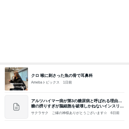
ホルヘとタマラと海の見えるレストランに
アレクサンダー オフィシャルブログ「ねこのしっ
3日前
ぽ欲しいな」Powered by Ameba
假屋崎省吾 見事な建長寺のハス
Amebaトピックス
1日前
和歌山の味をどうぞ！セブン 玉林園監修 グリーン
ソフト風シュー
POP☆STAR 〜甘党女子の戯言〜
2日前
私が間違っていた優秀だったお塩
Amebaトピックス
2日前