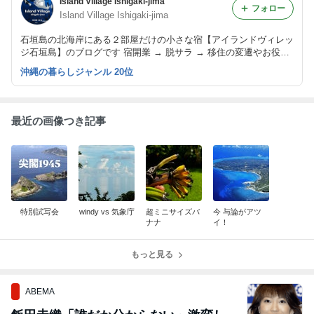
Island Village Ishigaki-jima
フォロー
Island Village Ishigaki-jima
石垣島の北海岸にある２部屋だけの小さな宿【アイランドヴィレッ
ジ石垣島】のブログです 宿開業 → 脱サラ → 移住の変遷やお役立
ち島情報までいろいろ書き留めていますのでよろしければ覗いてみ
沖縄の暮らしジャンル 20位
てください
最近の画像つき記事
特別試写会
windy vs 気象庁
超ミニサイズバ
今 与論がアツ
ナナ
イ！
もっと見る
ABEMA