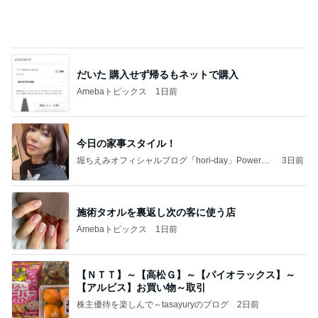
ファミマ新作・牛ホルモン味噌焼きうどんを食って
みたら想像と違ってて辛口レビューになっちまった
話
まあ食おう
2日前
プロの顔つきでシールを貼る作業
Amebaトピックス
1日前
記事を読む