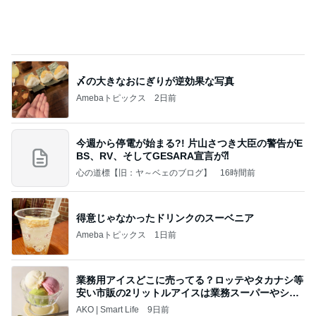
渡辺美奈代 夫との夫婦ランチ
Amebaトピックス
12時間前
当ブログの売り上げ件数、一部公開します…
世帯年収500万 ゆるゆる4人家族の節約ブログ 〜
2日前
ケチ旦那と金銭感覚マヒ嫁の日々〜
團十郎 みんなで歩いた初めての朝
Amebaトピックス
2日前
美味しいお茶とお菓子で。母とティータイム
小林礼奈オフィシャルブログ「小林礼奈のブーブー
9日前
ブログ」Powered by Ameba
独身時代の貯金で買ったブレスレット