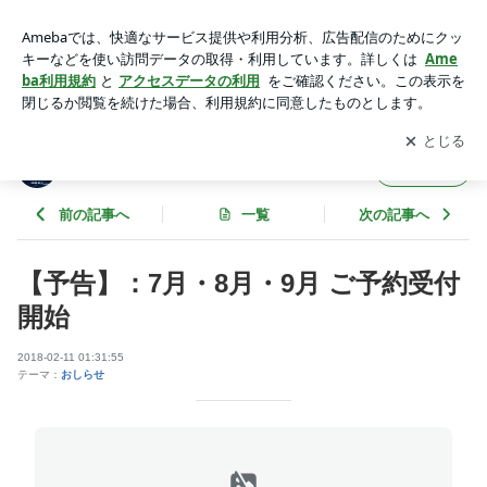
【予告】：7月・8月・9月 ご予約受付開始 | Island Village Ishi
gaki-jima
アプリをダウンロードして
ブログの更新通知
を受け取りまし
開く
ょう。
Island Village Ishigaki-jima
フォロー
前の記事へ
一覧
次の記事へ
【予告】：7月・8月・9月 ご予約受付
開始
2018-02-11 01:31:55
テーマ：
おしらせ