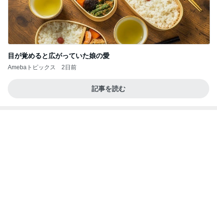
得意じゃなかったドリンクのスーベニア
Amebaトピックス
1日前
業務用アイスどこに売ってる？ロッテやタカナシ等
安い市販の2リットルアイスは業務スーパーやシャ
トレ
AKO | Smart Life
9日前
夫も娘も頬張ったスタミナおかず
Amebaトピックス
1日前
夢見さんから 揺れが激しく注意していましょう❗️
マリアオフィシャルブログ「ひむかの風にさそわれ
9日前
て」Powered by Ameba