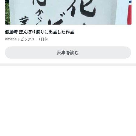
おばたのお兄さん 妻の誕生日祝い
Amebaトピックス
10時間前
第二セッションだ！⭐️
クワバタオハラ小原正子オフィシャルブログ「女
13日前
前。」powered by Ameba
豪華すぎて夫に引かれた朝ごはん
Amebaトピックス
1日前