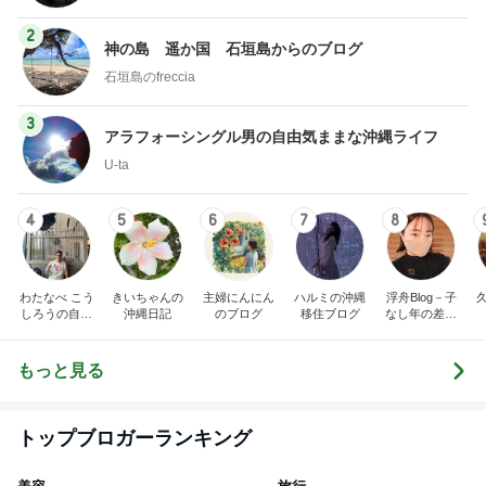
2
神の島 遥か国 石垣島からのブログ
石垣島のfreccia
3
アラフォーシングル男の自由気ままな沖縄ライフ
U-ta
4
5
6
7
8
わたなべ こう
きいちゃんの
主婦にんにん
ハルミの沖縄
浮舟Blog－子
しろうの自遊
沖縄日記
のブログ
移住ブログ
なし年の差夫
人ブログ『ゴ
婦「幸せの作
ールはFEEL G
り方」in沖縄
OOD』
もっと見る
トップブロガーランキング