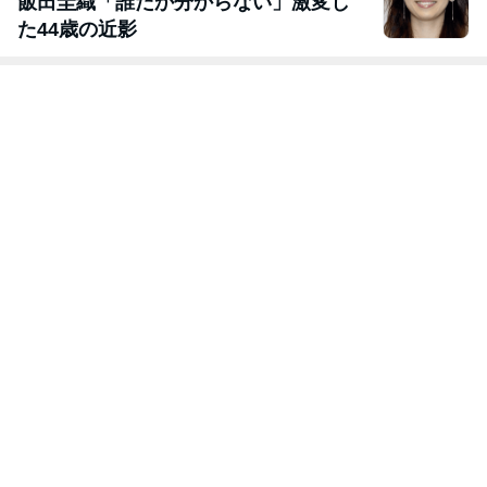
飯田圭織「誰だか分からない」激変し
た44歳の近影