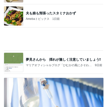
Amebaトピックス
2日前
《3年連続》瑶子さま 懇意の高級カーディーラー
協賛のイベントにご出席…宮内庁が懸念する“熱心
すぎ
hirokoの✿Love＆Awakening✿
9日前
假屋崎 ぼんぼり祭りに出品した作品
Amebaトピックス
1日前