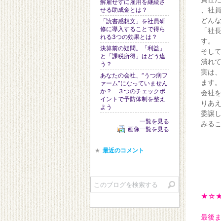
解雇せずに雇用を継続さ
、社
せる助成金とは？
どん
「読書感想文」を社員研
修に導入することで得ら
「社
れる3つの効果とは？
す。
決算前の疑問。「利益」
そし
と「課税所得」はどう違
潰れ
う？
実は
あなたの会社、“うつ病フ
ます
ァーム”になっていません
か？ ３つのチェックポ
会社
イントで予防体制を整え
りあ
よう
委譲し
一覧を見る
みる
画像一覧を見る
最近のコメント
★☆
最後