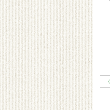
〒4
名古
勢州