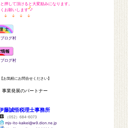
ッと押して頂けると大変励みになります。
しくお願いします
 ↓ ↓ ↓ ↓
んブログ村
んブログ村
気軽にお問合せください】
業発展のパートナー
伊藤誠悟税理士事務所
（052）684-6073
mjs-ito-kaikei@w9.dion.ne.jp