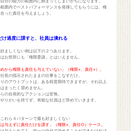
が自分の能力の範囲内に納まってしまいがちになります。
の範囲内でベストパフォーマンスを発揮してもらうには、権
見合った責任を与えましょう。
だけ過度に課すと、社員は潰れる
り好ましくない例は以下の２つあります。
らはお世辞にも「権限委譲」とはいえません。
めから権限も責任も与えていない」（権限×、責任×）。
は社長の指示されたままの仕事をこなすだけ。
通りのアウトプットは、ある程度期待できますが、それ以上
果はまったく望めません。
からの自発的なアクションは皆無。
にやりがいを持てず、有能な社員ほど辞めていきます。
はこれら４パターンで最も好ましくない
限は与えずに責任だけを課す」（権限×、責任○）ケース。
だけ与えられても、何一つ自分で決めることができなければ