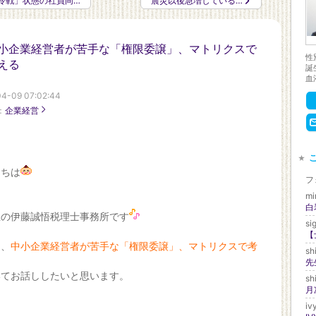
冷戦」状態の社員同…
震災以後急増している…
小企業経営者が苦手な「権限委譲」、マトリクスで
性
える
誕
血
4-09 07:02:44
：
企業経営
にちは
フ
mi
白
屋の伊藤誠悟税理士事務所です
si
【
は、
中小企業経営者が苦手な「権限委譲」、マトリクスで考
sh
いてお話ししたいと思います。
sh
iv