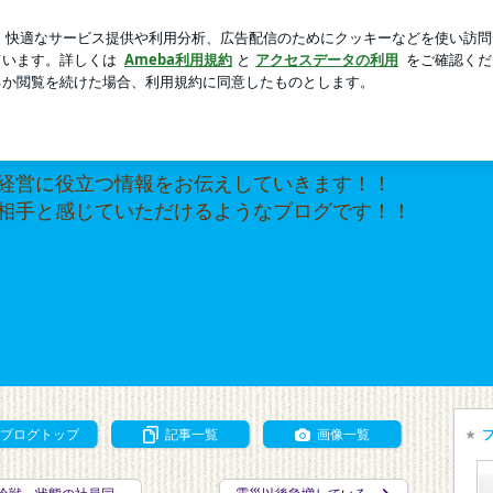
の最低ライン
芸能人ブログ
人気ブログ
新規登録
ログ
 名古屋の若手税理士★伊藤誠悟税理士事務所のブログ
税理士★伊藤誠悟税理士事
経営に役立つ情報をお伝えしていきます！！
相手と感じていただけるようなブログです！！
ブログトップ
記事一覧
画像一覧