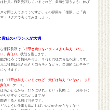
社は社員に権限委譲しているけれど、業績が思うように伸び
」。
な声が聞こえてきそうですが、その原因を「権限」と「責
のマトリクスで考えてみましょう。
と責任のバランスが大切
的な権限委譲は
「権限と責任をバランスよく与えている」
限○、責任○）
状態を指します。
の能力に応じて権限を与え、それと同様の責任を課します。
すれば社員は生き生きと自ら考えながら、自発的に仕事をす
うになります。
めは
「権限は与えているけれど、責任は与えていない」（権
責任×）
ケース。
任は俺がとるから、好きにやれ」という状態は、一見部下に
てやりやすそうな気がしますが
歩間違えると丸投げ同然です。
はどのように仕事を進めればいいのかわからなくなり、