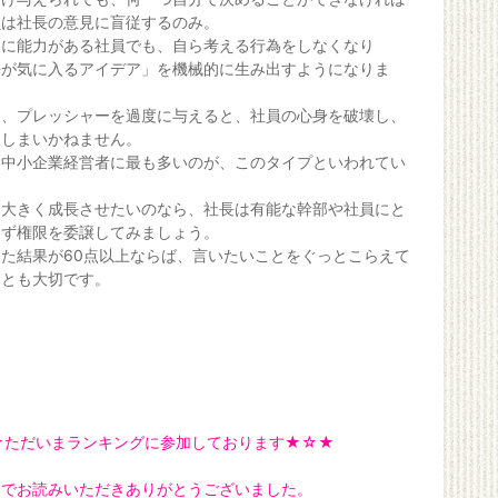
員は社長の意見に盲従するのみ。
なに能力がある社員でも、自ら考える行為をしなくなり
長が気に入るアイデア」を機械的に生み出すようになりま
て、プレッシャーを過度に与えると、社員の心身を破壊し、
てしまいかねません。
、中小企業経営者に最も多いのが、このタイプといわれてい
。
を大きく成長させたいのなら、社長は有能な幹部や社員にと
えず権限を委譲してみましょう。
た結果が60点以上ならば、言いたいことをぐっとこらえて
ことも大切です。
★ただいまランキングに参加しております★☆★
までお読みいただきありがとうございました。