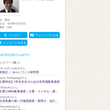
別：
男性
生日：
1976年7月31日
液型：
A型
フォロー
アメンバーになる
メッセージを送る
このブログのフォロワー
ォロワー:
26
人
rai-rich-coachさん
岩俊正 ／ みらいつくり研究所
gyou-homepageさん
士業特化】1年生先生のための非常識集客講座
ishijyukuさん
先生業のWeb集客講座｜士業・コンサル・講師・コーチ等｜志師塾
ienjyukuさん
月次決算書の使い方徹底講座 - 税理士・会計事務所向けに古田土会計・古田土経営のノウハウ公開
yhouseblogさん