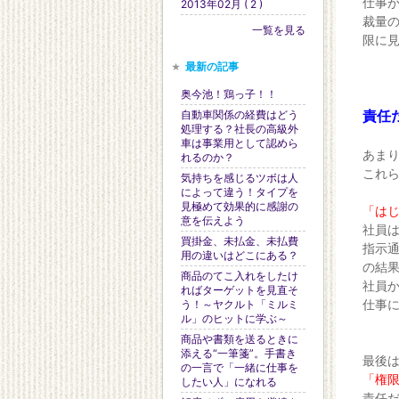
仕事
2013年02月 ( 2 )
裁量
一覧を見る
限に
最新の記事
奥今池！鶏っ子！！
責任
自動車関係の経費はどう
処理する？社長の高級外
車は事業用として認めら
あま
れるのか？
これ
気持ちを感じるツボは人
によって違う！タイプを
見極めて効果的に感謝の
「はじ
意を伝えよう
社員
買掛金、未払金、未払費
指示
用の違いはどこにある？
の結
商品のてこ入れをしたけ
社員
ればターゲットを見直そ
仕事
う！～ヤクルト「ミルミ
ル」のヒットに学ぶ～
商品や書類を送るときに
添える“一筆箋”。手書き
最後
の一言で「一緒に仕事を
「権
したい人」になれる
責任