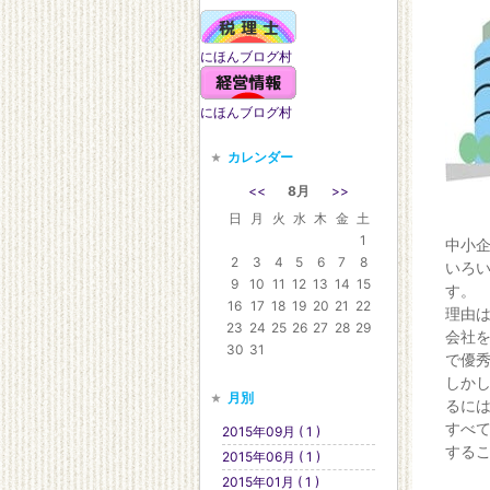
にほんブログ村
にほんブログ村
カレンダー
<<
8月
>>
日
月
火
水
木
金
土
1
中小
2
3
4
5
6
7
8
いろ
9
10
11
12
13
14
15
す。
16
17
18
19
20
21
22
理由
23
24
25
26
27
28
29
会社
30
31
で優
しか
月別
るに
すべ
2015年09月 ( 1 )
する
2015年06月 ( 1 )
2015年01月 ( 1 )