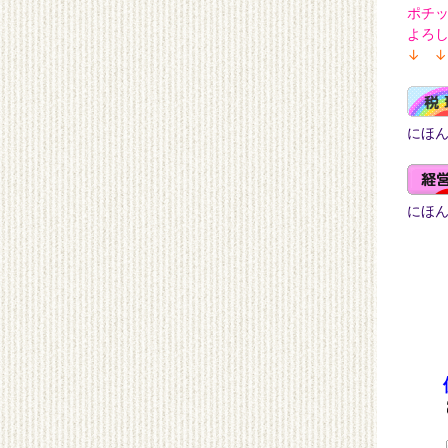
ポチ
よろ
↓ ↓
にほ
にほ
【お
事