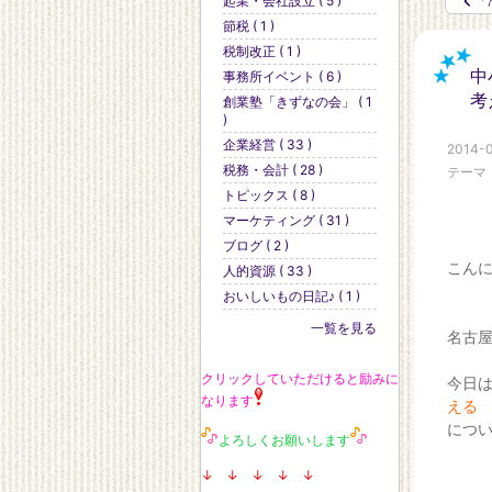
起業・会社設立 ( 5 )
「
節税 ( 1 )
税制改正 ( 1 )
中
事務所イベント ( 6 )
考
創業塾「きずなの会」 ( 1
)
企業経営 ( 33 )
2014-0
税務・会計 ( 28 )
テーマ
トピックス ( 8 )
マーケティング ( 31 )
ブログ ( 2 )
こん
人的資源 ( 33 )
おいしいもの日記♪ ( 1 )
一覧を見る
名古
クリックしていただけると励みに
今日
なります
える
につ
よろしくお願いします
↓ ↓ ↓ ↓ ↓