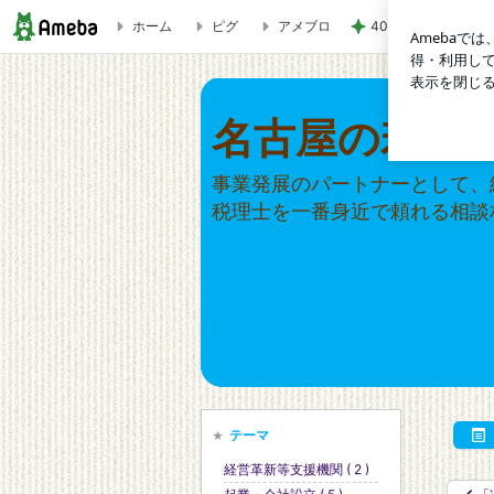
ホーム
ピグ
アメブロ
40代が考える老後
中小企業経営者が苦手な「権限委譲」、マトリクスで考える |
名古屋の若手
事業発展のパートナーとして、
税理士を一番身近で頼れる相談
テーマ
経営革新等支援機関 ( 2 )