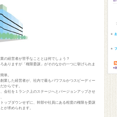
I
企業の経営者が苦手なこととは何でしょう？
いろありますが「権限委譲」がそのなかの一つに挙げられま
※
は簡単。
を創業した経営者が、社内で最もパワフルかつスピーディー
秀だからです。
し、会社を１ランク上のステージへとバージョンアップさせ
は、
てトップダウンせずに、幹部や社員にある程度の権限を委譲
ことが求められます。