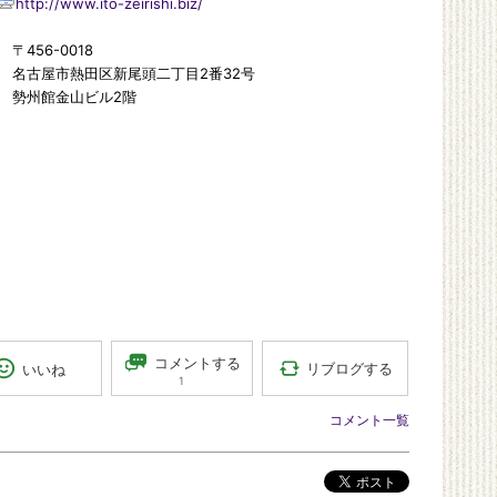
http://www.ito-zeirishi.biz/
56-0018
屋市熱田区新尾頭二丁目2番32号
館金山ビル2階
コメントする
リブログする
いいね
1
コメント一覧
ポスト