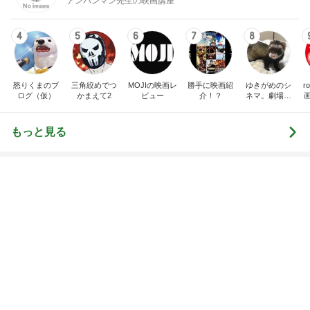
1
1
「吉田さんちのフ
しろとくろしろ
リー日記」Powere
たまねぎ
y Ameba 吉田さ
吉田さんファミリー
ミリーオフィシャ
ログ
2
2
母さんは今日も世話を
☆やまあこ☆さん
やく
ィズニー日記
藤緒 ミルカ
☆やまあこ☆
3
3
白柴 『きなこ』 のお気
日々是甘露2〜デ
楽ブログ
ー風味〜
ひろ☆みき
甘露
もっと見る
オフィシャルブロガーランキング
総合ランキング
すべて見る
1
2
3