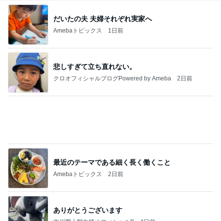
夫に続き私もGを退治した出来事
Amebaトピックス
1日前
病人アピールしてきたクソ義母
田舎のクソ義母vs都会育ちの嫁
2日前
胸部のはずが腰に見えるレントゲン
Amebaトピックス
1日前
強子の楽しい（？）ママ友トラブル【年長編】第10
1話
ウメブログ
4日前