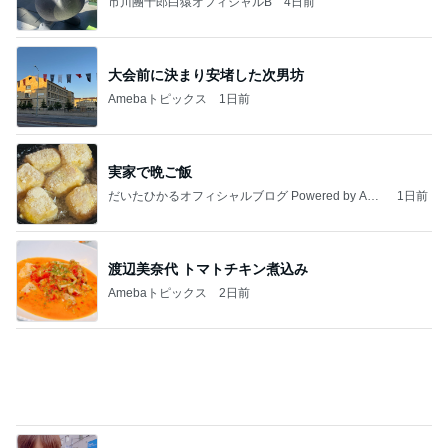
だいた 実家での晩ご飯と梅シソ
Amebaトピックス
22時間前
大当たり？！ディズニーストア夏祭り…何当た
る？！夏祭りくじに挑戦！！！
高校生Dヲタ Ꭰ-ᎮꭵꭹꭴのDisneyにっき！！✎ܚ
14日前
息子が感動したホテルのヒレステーキ
Amebaトピックス
2日前
能登揺れ、東北も⚠️夢見が増えて来ました❗️注意し
てください❗️