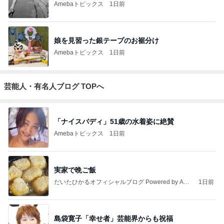
4
5
6
7
8
怒りくまのブ
三角絞めでつ
MOJIの映画レ
勝手に映画紹
ゆきがめのシ
r
ログ（仮）
かまえて2
ビュー
介！？
ネマ。劇場に
映画を観に行
こっ！！
もっと見る
堀ちえみの夫 美味しく出来た水菜そば
Amebaトピックス
10時間前
柏木由紀子 夏の定番献立と副菜