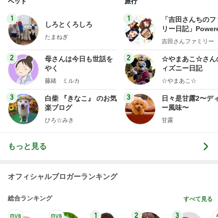
大会前に決まり安堵した次男坊
Amebaトピックス
1日前
実家で晩ご飯
だいたひかるオフィシャルブログ Powered by Ame
1日前
ba
渡辺美奈代 トマトチキン煮込み
Amebaトピックス
2日前
わあ喉は‥