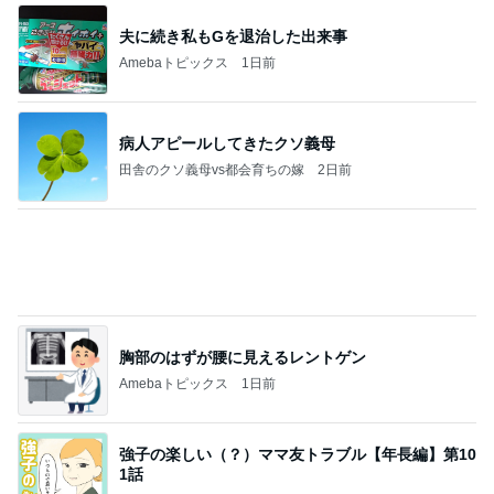
Amebaトピックス
1日前
よし、タイ行こ
与儀大介
1日前
全然食べられずすごく減った体重
Amebaトピックス
2日前
日東駒専や産近甲龍は英語よりも国語の攻略が重視
される、のかもしれない。
Bank of Dreamの公営競技はどこへ行く
11日前