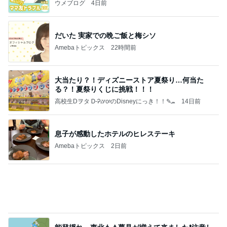
失敗したのに娘がおかわりした料理
Amebaトピックス
1日前
【秩父鉄道】８/２～１１/３０開催 ガリガリ君が
秩父鉄道に遊びにやってくる！のご紹介です
秩父市議会議員 黒澤秀之 ブログ Powered by Ame
10日前
ba
同僚と上司の気持ち受け再挑戦
Amebaトピックス
1日前
☆We're timelesz LIVE TOUR 2026 episode2 MO
MENTUM