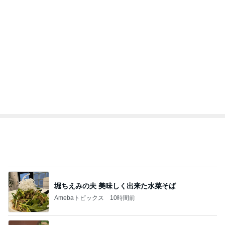
市川團十郎白
小林麻央
だいたひかる
桃
クロ
猿
急上昇ランキング
すべて見る
1
2
3
4
5
木村直人
BEYOOOOO
美川憲一
吉岡淳
水森かおり
NDS
新登場ランキング
すべて見る
1
2
3
4
5
BEYOOOOO
島倉りか
ゆうこりん
MOMIママ
石 安伊
NDS