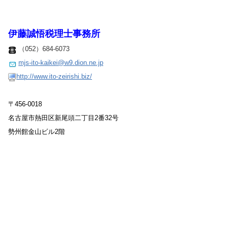
伊藤誠悟税理士事務所
（052）684-6073
mjs-ito-kaikei@w9.dion.ne.jp
http://www.ito-zeirishi.biz/
〒456-0018
名古屋市熱田区新尾頭二丁目2番32号
勢州館金山ビル2階