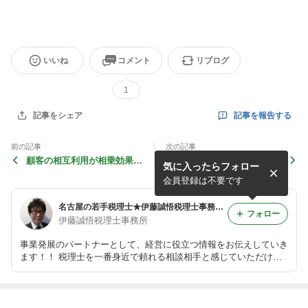
いいね
コメント
リブログ
1
記事を報告する
記事をシェア
前の記事
次の記事
顧客の相互利用が相乗効果を
企業改善で着手すべきことは
気に入ったらフォロー
生む！キーワードは「ライフ
「部門の壁」をなくすこと！
スタイル」の分析!!
部門間の「相互依存」で会
会員登録は不要です
社が変わる!!
名古屋の若手税理士★伊藤誠悟税理士事務所のブログ
フォロー
伊藤誠悟税理士事務所
事業発展のパートナーとして、経営に役立つ情報をお伝えしていき
ます！！ 税理士を一番身近で頼れる相談相手と感じていただける
ようなブログです！！
最近の画像つき記事