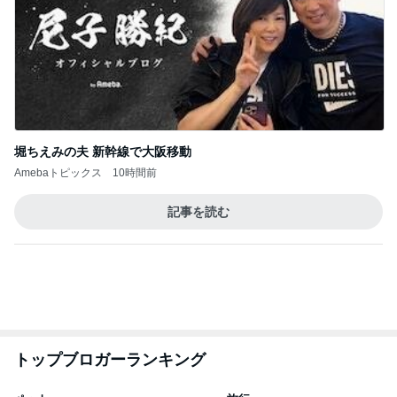
だいたの夫 夫婦それぞれ実家へ
Amebaトピックス
1日前
悲しすぎて立ち直れない。
クロオフィシャルブログPowered by Ameba
2日前
最近のテーマである細く長く働くこと
Amebaトピックス
2日前
ありがとうございます
市川團十郎白猿オフィシャルB
4日前