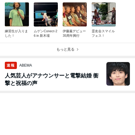
練習生が入りま
ムゲンConect-2
伊藤薫デビュー
霊友会スマイル
した！
6 in 新木場
35周年興行
フェス！
もっと見る
速報
ABEMA
人気芸人がアナウンサーと電撃結婚 衝
撃と祝福の声