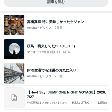
記事を読む
高橋真麻 特に美味しかったケジャン
Amebaトピックス
2日前
桜島…噴火してた!? Σ(O_O；)
マッキー☆の日日是好日
4日前
[PR]空港でも活躍のお気に入り
Amebaトピックス
2日前
【Hey! Say! JUMP ONE NIGHT VOYAGE】2026.
7/27
公式投稿まとめちゃいました。～HSJ＆UT&K.O.
12日前
～