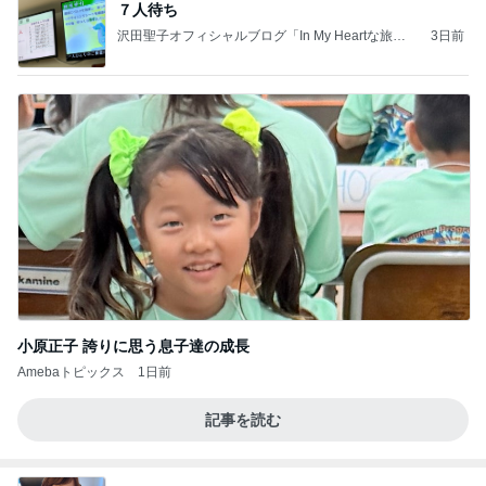
７人待ち
沢田聖子オフィシャルブログ「In My Heartな旅日
3日前
記」by Ameba
小原正子 誇りに思う息子達の成長
Amebaトピックス
1日前
記事を読む