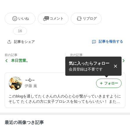
いいね
コメント
リブログ
16
記事を報告する
記事をシェア
前の記事
次の記事
本日営業。
本日お休み
気に入ったらフォロー
会員登録は不要です
～心～
フォロー
伊藤 薫
このblogを通してたくさんの人の心と心が繋がっていきますように
そして たくさんの方に女子プロレスを知ってもらいたい！ また伊
藤薫のお店心亭の情報もアップしますので是非ご来店下さい。
最近の画像つき記事