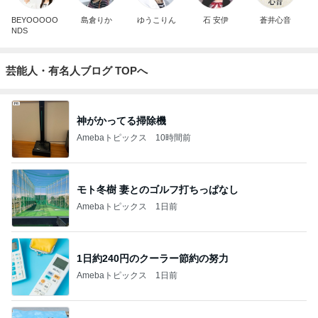
BEYOOOOO
島倉りか
ゆうこりん
石 安伊
蒼井心音
NDS
芸能人・有名人ブログ TOPへ
神がかってる掃除機
Amebaトピックス
10時間前
モト冬樹 妻とのゴルフ打ちっぱなし
Amebaトピックス
1日前
1日約240円のクーラー節約の努力
Amebaトピックス
1日前