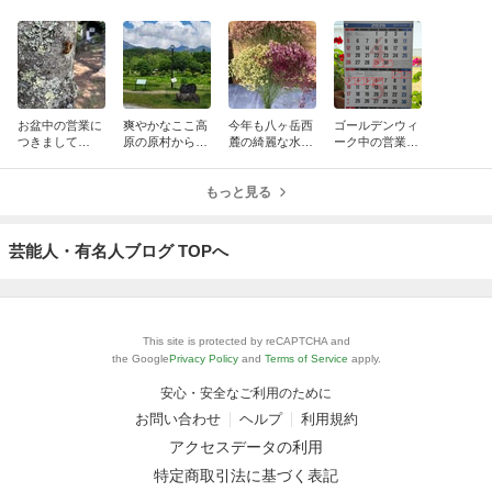
お盆中の営業に
爽やかなここ高
今年も八ヶ岳西
ゴールデンウィ
つきまして…
原の原村から…
麓の綺麗な水で
ーク中の営業に
育ったサマーチ
つきまして…
ェリーをいただ
もっと見る
いちゃいまし
た！
芸能人・有名人ブログ TOPへ
This site is protected by reCAPTCHA and
the Google
Privacy Policy
and
Terms of Service
apply.
安心・安全なご利用のために
お問い合わせ
ヘルプ
利用規約
アクセスデータの利用
特定商取引法に基づく表記