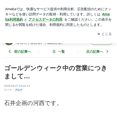
ゴールデンウィーク中の営業につきまして… | 石井企画の田舎
暮らし案内人（原村・蓼科・茅野の中古別荘、不動産情報）
アプリをダウンロードして
ブログの更新通知
を受け取りまし
開く
ょう。
石井企画の田舎暮らし案内人（原村・蓼科・
フォロー
茅野の中古別荘、不動産情報）
前の記事へ
一覧
次の記事へ
ゴールデンウィーク中の営業につき
まして…
2023-04-27 03:31:12
テーマ：
ブログ
石井企画の河西です。