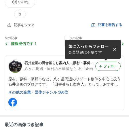
いいね
3
記事を報告する
記事をシェア
前の記事
次の記事
情報発信です！
観光地環境美化活動…
気に入ったらフォロー
会員登録は不要です
石井企画の田舎暮らし案内人（原村・蓼科・茅野の中古別荘、不動産情報）
フォロー
八ヶ岳周辺・原村の不動産なら 石井企画
原村、蓼科、茅野市など、八ヶ岳周辺のリゾート物件を中心に扱う
石井企画のブログです。 「田舎暮らし案内人」として、おすすめ
物件情報から田舎暮らしの話題まで、のんびりとお伝えします。
その他の企業・団体ジャンル 560位
最近の画像つき記事