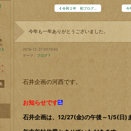
産
令和２年 初ブログ…
今
今年も一年ありがとうございました。
舎
の
見る
2019-12-27 00:19:42
テーマ：
ブログ
位
↑
ラ
位
↑
ン
ラ
キ
ン
石井企画の河西です。
ン
キ
る
グ
ン
上
グ
昇
上
昇
お知らせです
石井企画は、12/27(金)の午後～1/5(日