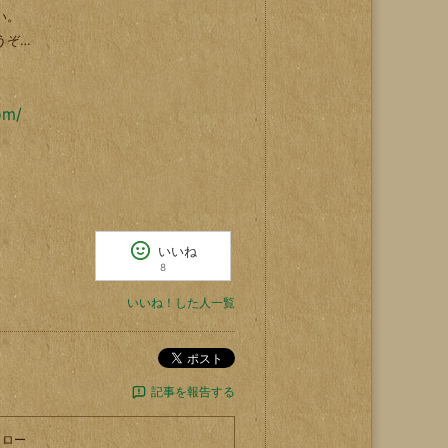
い。
うぞ…
om/
いいね
8
いいね！した人一覧
ポスト
記事を報告する
ォロー