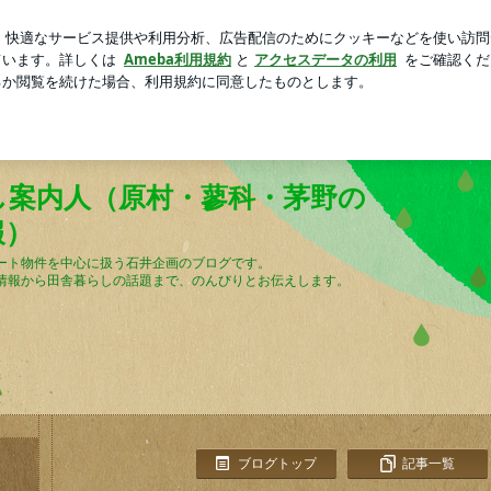
混乱の結末
芸能人ブログ
人気ブログ
新規登録
ログ
し案内人（原村・蓼科・茅野の中古別荘、不動産情報）
し案内人（原村・蓼科・茅野の
報）
ート物件を中心に扱う石井企画のブログです。
情報から田舎暮らしの話題まで、のんびりとお伝えします。
ブログトップ
記事一覧