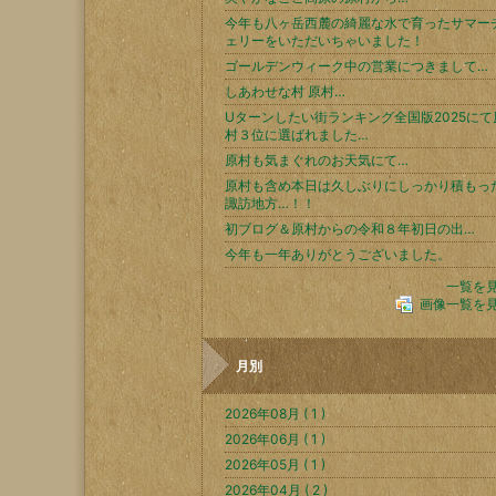
今年も八ヶ岳西麓の綺麗な水で育ったサマー
ェリーをいただいちゃいました！
ゴールデンウィーク中の営業につきまして…
しあわせな村 原村…
Uターンしたい街ランキング全国版2025にて
村３位に選ばれました…
原村も気まぐれのお天気にて…
原村も含め本日は久しぶりにしっかり積もっ
諏訪地方…！！
初ブログ＆原村からの令和８年初日の出…
今年も一年ありがとうございました。
一覧を
画像一覧を
月別
2026年08月 ( 1 )
2026年06月 ( 1 )
2026年05月 ( 1 )
2026年04月 ( 2 )