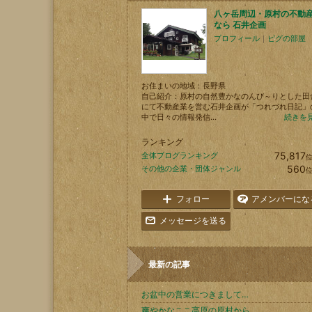
八ヶ岳周辺・原村の不動
なら 石井企画
プロフィール
｜
ピグの部屋
お住まいの地域：
長野県
自己紹介：原村の自然豊かなのんび～りとした田
にて不動産業を営む石井企画が「つれづれ日記」
中で日々の情報発信...
続きを
ランキング
75,817
全体ブログランキング
560
その他の企業・団体ジャンル
フォロー
アメンバーにな
メッセージを送る
最新の記事
お盆中の営業につきまして…
爽やかなここ高原の原村から…