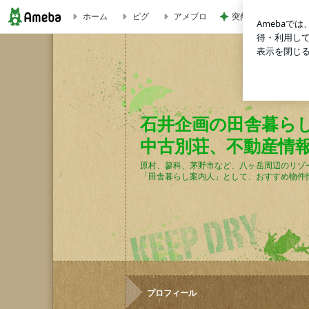
ホーム
ピグ
アメブロ
突然の婚約破棄と大
今年も一年ありがとうございました。 | 石井企画の田舎暮ら
石井企画の田舎暮ら
中古別荘、不動産情
原村、蓼科、茅野市など、八ヶ岳周辺のリゾ
「田舎暮らし案内人」として、おすすめ物件
プロフィール