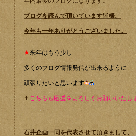
年内最後のブログになります。
ブログを読んで頂いています皆様、
今年も一年ありがとうございました。
★
来年は
もう少し
多くのブログ情報発信が
出来るように
頑張りたいと思います
↑
こちらも応援をよろしくお願いいたし
石井企画一同を代表させて頂きまして、