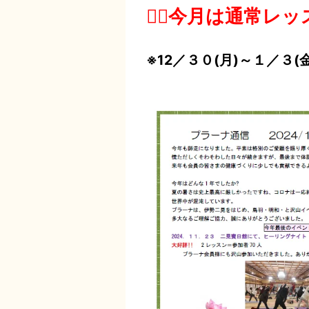
🧘‍♂️
今月は通常レッ
※12／３０(月)～１／３(