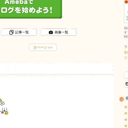
自
記事一覧
画像一覧
す
特
ラ
次ページ
>>
全
フ
☆
す
☆
☆
☆