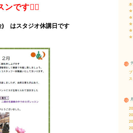
スンです
🧘‍♂️
本
☆
☆
☆
金) は
スタジオ休講日です
☆
☆
ブロ
ス
20
20
20
20