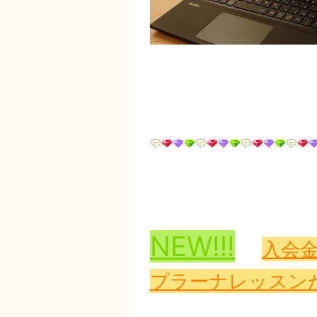
NEW‼!
入会
プラーナレッスンが