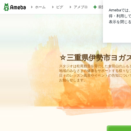
ホーム
ピグ
アメブロ
前髪ぺたんがすぐ復
☆三重県伊勢市ヨガスタジオプラーナ☆
☆三重県伊勢市ヨガ
スタジオは松尾観音を背にした倉田山のふも
地域のみなさまの健康をサポートする様々な
日々のレッスン風景やイベントの告知につい
お知らせします。