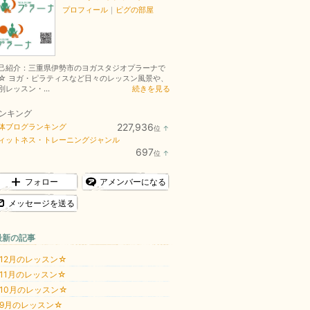
プロフィール
｜
ピグの部屋
己紹介：三重県伊勢市のヨガスタジオプラーナで
☆ ヨガ・ピラティスなど日々のレッスン風景や、
別レッスン・...
続きを見る
ンキング
227,936
体ブログランキング
位
↑
ラ
ィットネス・トレーニングジャンル
ン
697
位
↑
キ
ラ
ン
ン
グ
キ
フォロー
アメンバーになる
上
ン
昇
グ
メッセージを送る
上
昇
最新の記事
12月のレッスン☆
11月のレッスン☆
10月のレッスン☆
9月のレッスン☆