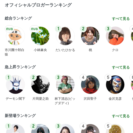
オフィシャルブロガーランキング
総合ランキング
すべて見る
1
2
3
市川團十郎白
小林麻央
だいたひかる
桃
クロ
猿
急上昇ランキング
すべて見る
1
2
3
4
5
デーモン閣下
片岡愛之助
林下清志(ビッ
沢田聖子
金沢克彦
グダディ)
新登場ランキング
すべて見る
1
2
3
4
5