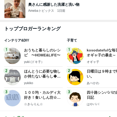
奥さんに感謝した洗濯と洗い物
Amebaトピックス
1日前
トップブロガーランキング
インテリア&DIY
子育て
1
1
おうちと暮らしのレシ
kosodatefulな毎
ピ 〜HOME&LIFE〜
オギャ子の暴走～
yuki (ドキ子）
オギャ子
2
2
ほんとうに必要な物し
日曜日は９時まで
か持たない暮らし◆Ke
い。
ep Life Simple◆〜イ
yukiko
あべかわ
ンテリアのきろく〜
3
3
１００均・カルディ大
四十路シンパパの
好き！食いしん坊☆き
日記
らりん☆のブログ
☆きらりん☆
はやパパ