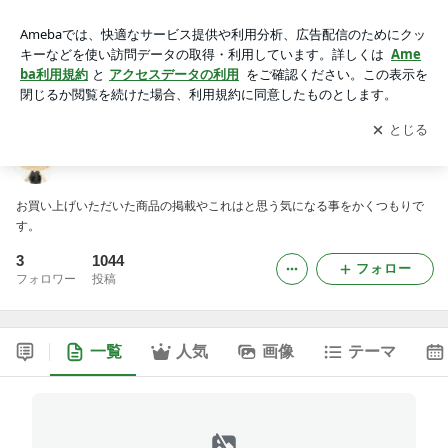
keiのブログ
アプリをダウンロードして
ブログの更新通知
を受け取りまし
開く
ょう。
keiのブログ
お買い上げいただいた商品の掲載やこれはと思う気になる事をかくつもりで
す。
3
1044
フォロー
フォロワー
投稿
一覧
人気
画像
テーマ