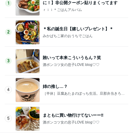
に！】非公開クーポン貼りまくってます
1
ｒｉｉ＊ごはんアルバム
＊私の誕生日【嬉しいプレゼント】＊
2
みかぱちこ家のおうちでごはん
賄いって本来こういうもん？笑
3
酒ポンコツ女の息子LOVE blog♡♡
姉の推し…？
4
［半休］豆腐あたまのぼっち生活。旦那弁当きろく
はお休み中
まともに買い物行けてないーー‼︎
5
酒ポンコツ女の息子LOVE blog♡♡