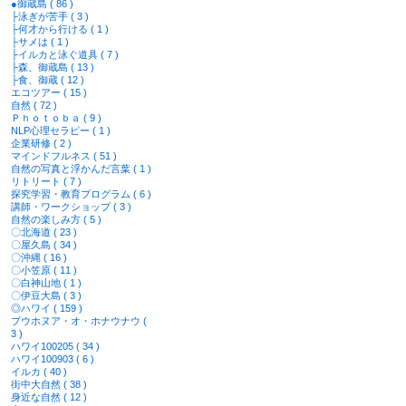
●御蔵島 ( 86 )
├泳ぎが苦手 ( 3 )
├何才から行ける ( 1 )
├サメは ( 1 )
├イルカと泳ぐ道具 ( 7 )
├森、御蔵島 ( 13 )
├食、御蔵 ( 12 )
エコツアー ( 15 )
自然 ( 72 )
Ｐｈｏｔｏｂａ ( 9 )
NLP心理セラピー ( 1 )
企業研修 ( 2 )
マインドフルネス ( 51 )
自然の写真と浮かんだ言葉 ( 1 )
リトリート ( 7 )
探究学習・教育プログラム ( 6 )
講師・ワークショップ ( 3 )
自然の楽しみ方 ( 5 )
〇北海道 ( 23 )
〇屋久島 ( 34 )
〇沖縄 ( 16 )
〇小笠原 ( 11 )
〇白神山地 ( 1 )
〇伊豆大島 ( 3 )
◎ハワイ ( 159 )
プウホヌア・オ・ホナウナウ (
3 )
ハワイ100205 ( 34 )
ハワイ100903 ( 6 )
イルカ ( 40 )
街中大自然 ( 38 )
身近な自然 ( 12 )