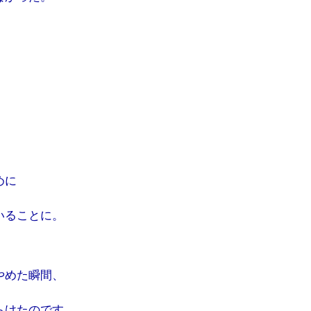
。
、
めに
いることに。
やめた瞬間、
らけたのです。