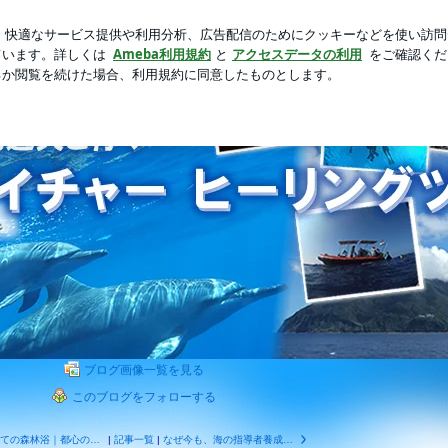
った息子の寝相
新規登録
ロ
芸能人ブログ
人気ブログ
泳ぎ海に森に自然と繋がり自分を整えるブログ
ブログ画像一覧を見る
このブログをフォローする
はじめての森林浴｜都心の森で、深くほどける時間
|
記事一覧
|
なぜ今も、海の指導者養成に関わり続けているのか