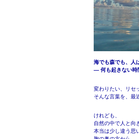
海でも森でも、人
― 何も起きない時
変わりたい、リセ
そんな言葉を、最
けれども、
自然の中で人と向
本当は少し違う思
胸の奥の方から、