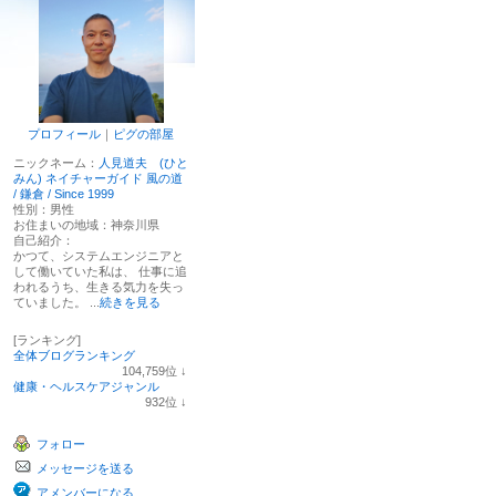
プロフィール
｜
ピグの部屋
ニックネーム：
人見道夫 (ひと
みん) ネイチャーガイド 風の道
/ 鎌倉 / Since 1999
性別：
男性
お住まいの地域：
神奈川県
自己紹介：
かつて、システムエンジニアと
して働いていた私は、 仕事に追
われるうち、生きる気力を失っ
ていました。 ...
続きを見る
[ランキング]
全体ブログランキング
104,759
位
↓
ラ
健康・ヘルスケアジャンル
ン
932
位
↓
キ
ラ
ン
ン
フォロー
グ
キ
下
ン
メッセージを送る
降
グ
下
アメンバーになる