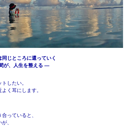
は同じところに還っていく
間が、人生を整える ―
ットしたい。
近よく耳にします。
き合っていると、
いが、