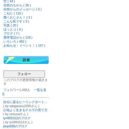
空 ( 43 )
自然のちから ( 26 )
自然からのメッセージ ( 5 )
こねた ( 115 )
働くおじさん！ ( 2 )
こんな私です ( 3 )
写真 ( 20 )
ほっとコ ( 4 )
ブログ ( 7 )
携帯電話から ( 129 )
いろいろ ( 482 )
お知らせ・イベント！ ( 157 )
フォロー
このブログの更新情報が届きま
す
フォロワー1,458人
一覧を見
る
自分に還るヒーリングポートレート撮影✨感性のおもむくままに
( by tabigarasu2285さん )
心地よく生きるチカラの育て方
( by richuralさん )
tyh991012のブログ
( by tyh991012さん )
piopi336のブログ