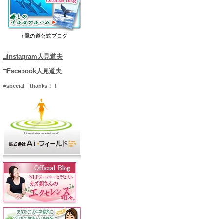
↑風の道公式ブログ
□Instagram人見道夫
□Facebook人見道夫
■special thanks！！