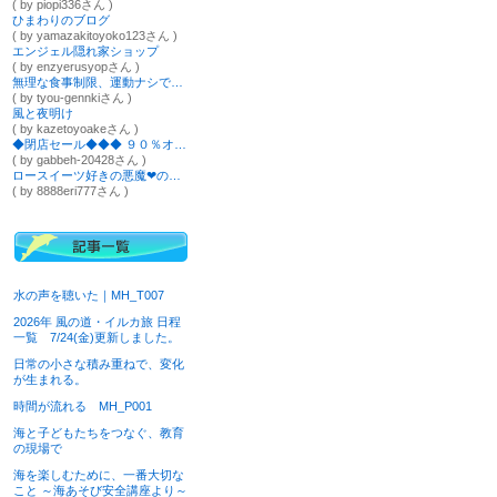
( by piopi336さん )
ひまわりのブログ
( by yamazakitoyoko123さん )
エンジェル隠れ家ショップ
( by enzyerusyopさん )
無理な食事制限、運動ナシで６か月で７キロ減！寝るだけで「キレイ瘦せ」を叶える／ゆきたくみこ
( by tyou-gennkiさん )
風と夜明け
( by kazetoyoakeさん )
◆閉店セール◆◆◆ ９０％オフ ◆１円 ペルシャ絨毯◆ ギャッベ
( by gabbeh-20428さん )
ロースイーツ好きの悪魔❤︎のつぶやき
( by 8888eri777さん )
水の声を聴いた｜MH_T007
2026年 風の道・イルカ旅 日程
一覧 7/24(金)更新しました。
日常の小さな積み重ねで、変化
が生まれる。
時間が流れる MH_P001
海と子どもたちをつなぐ、教育
の現場で
海を楽しむために、一番大切な
こと ～海あそび安全講座より～