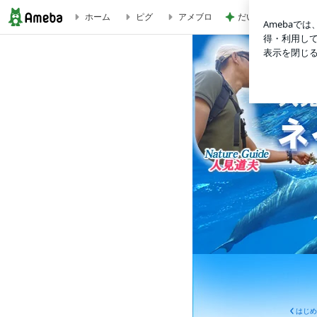
だいた シンクロだ
ホーム
ピグ
アメブロ
自然に包まれた、元に戻るための、静かな時間。 | イルカと