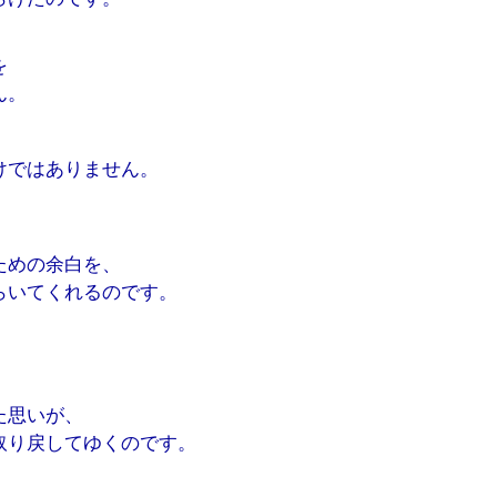
を
ん。
けではありません。
ための余白を、
らいてくれるのです。
、
た思いが、
取り戻してゆくのです。