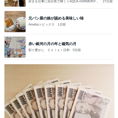
好きを仕事に自分色で輝く☆AQUA-HARMONY☆
27日前
のゆったりパラレルのすすめ☆
元パン屋の娘が認める美味しい味
Amebaトピックス
1日前
赤い銀河の月の年と磁気の月
彩り豊かに Ｃｏｌｏｒ日和
5日前