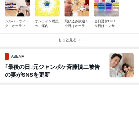
シルバーウィー
オンライン瞑想
飛び込み歓迎！
当日受付OK！
クにオーラソー
のご案内
今日はオーラソ
今日はコンサル
マ・レベル１
ーマイベント＠
テーションDay
神戸元町
もっと見る
ABEMA
｢最後の日｣元ジャンポケ斉藤慎二被告
の妻がSNSを更新