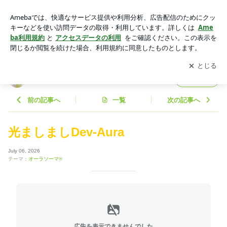
光ましましDev-Aura | あなたの「生きる力」をサポートするIR
IS
アプリをダウンロードして
ブログの更新通知
を受け取りまし
開く
ょう。
あなたの「生きる力」をサポートするIRIS
フォロー
前の記事へ
一覧
次の記事へ
光ましましDev-Aura
July 06, 2026
テーマ：
オーラソーマ®
広告を表示できませんでした