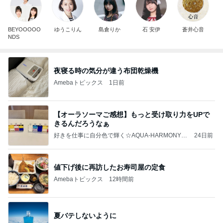
BEYOOOOO
ゆうこりん
島倉りか
石 安伊
蒼井心音
NDS
夜寝る時の気分が違う布団乾燥機
Amebaトピックス
1日前
【オーラソーマご感想】もっと受け取り力をUPで
きるんだろうなぁ
好きを仕事に自分色で輝く☆AQUA-HARMONY☆
24日前
のゆったりパラレルのすすめ☆
値下げ後に再訪したお寿司屋の定食
Amebaトピックス
12時間前
夏バテしないように