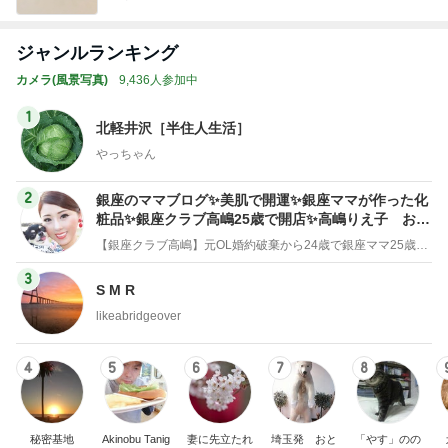
のゆったりパラレルのすすめ☆
ジャンルランキング
カメラ(風景写真)
9,436人参加中
1
北軽井沢［半住人生活］
やっちゃん
2
銀座のママブログ✨美肌で開運✨銀座ママが作った化
粧品✨銀座クラブ高嶋25歳で開店✨高嶋りえ子 お着
物でエルメス バーキン コーデ
【銀座クラブ高嶋】元OL婚約破棄から24歳で銀座ママ25歳でオーナーママ銀座 美肌で開運♡パワースポット巡り高嶋りえ子ブログ
3
S M R
likeabridgeover
4
5
6
7
8
秘密基地
Akinobu Tanig
妻に先立たれ
埼玉発 おと
「やす」のの