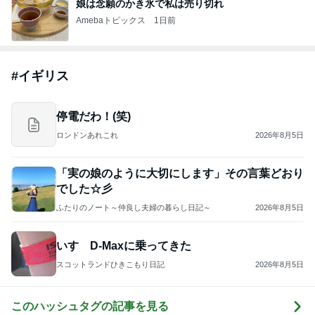
娘は念願のかき氷で私は売り切れ
Amebaトピックス
1日前
#
イギリス
停電だわ！(笑)
ロンドンあれこれ
2026年8月5日
「実の娘のように大切にします」その言葉どおり
でした☆彡
ふたりのノート～仲良し夫婦の暮らし日記～
2026年8月5日
いすゞD-Maxに乗ってきた
スコットランドひきこもり日記
2026年8月5日
このハッシュタグの記事を見る