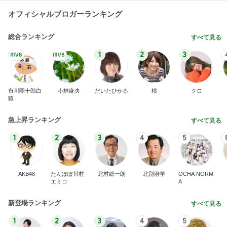
オフィシャルブロガーランキング
総合ランキング
すべて見る
1
2
3
市川團十郎白
小林麻央
だいたひかる
桃
クロ
猿
急上昇ランキング
すべて見る
1
2
3
4
5
AKB48
たんぽぽ川村
北村総一朗
北別府学
OCHA NORM
エミコ
A
新登場ランキング
すべて見る
1
2
3
4
5