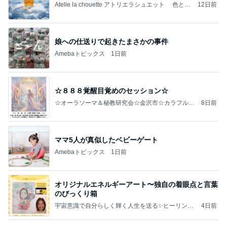
Atelie la chouette アトリエラシュエット 色と香
12日前
り 癒しのブログ
娘への仕送りで起きたまさかの事件
Amebaトピックス
1日前
☆８８８覚醒目覚めのセッション☆
☆オーラソーマ＆秘教研究会☆金沢市☆カラフル・
8日前
ガーデン☆アクアヴィータ☆
ママ5人が真似したベビーゲート
Amebaトピックス
1日前
オリジナルエネルギーアート〜独自の着眼点と言葉
のびっくり箱
宇宙意識で自分らしく輝く人生を送る✨️ヒーリング
4日前
アーティスト美絵