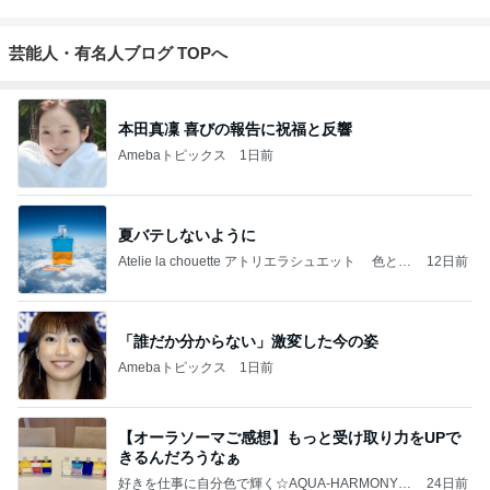
芸能人・有名人ブログ TOPへ
本田真凜 喜びの報告に祝福と反響
Amebaトピックス
1日前
夏バテしないように
Atelie la chouette アトリエラシュエット 色と香
12日前
り 癒しのブログ
「誰だか分からない」激変した今の姿
Amebaトピックス
1日前
【オーラソーマご感想】もっと受け取り力をUPで
きるんだろうなぁ
好きを仕事に自分色で輝く☆AQUA-HARMONY☆
24日前