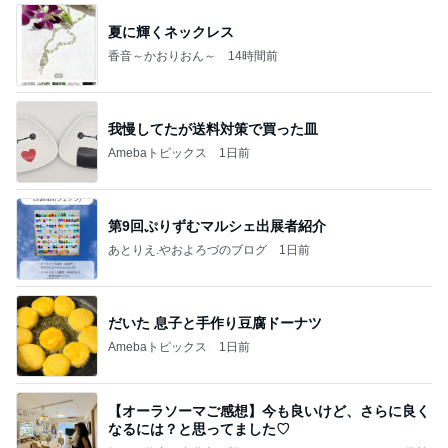
夏に輝くネックレス
香音～かおりおん～
14時間前
我慢してたが送料対策で買った皿
Amebaトピックス
1日前
第9回ぷりずむマルシェ出展者紹介
あとりえ.やおよろづのブログ
1日前
だいた 息子と手作り豆腐ドーナツ
Amebaトピックス
1日前
【オーラソーマご感想】今も良いけど、さらに良く
なるには？と思ってました♡