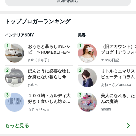
記事を読む
トップブロガーランキング
インテリア&DIY
美容
1
1
おうちと暮らしのレシ
（旧アカウント）
ピ 〜HOME&LIFE〜
ブログ【アラフォ
社売却セカンドラ
yuki (ドキ子）
エマの日記
フ】
2
2
ほんとうに必要な物し
リトルミニマリス
か持たない暮らし◆Ke
ビューティコラム 
ep Life Simple◆〜イ
little minimalist'
yukiko
あねっさ／anessa
ンテリアのきろく〜
uty colum
3
3
１００均・カルディ大
美人になれる、た
好き！食いしん坊☆き
んの魔法
らりん☆のブログ
☆きらりん☆
hiromi
もっと見る