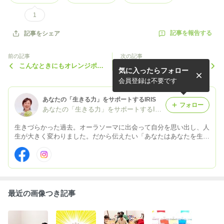
1
記事を報告する
記事をシェア
前の記事
次の記事
こんなときにもオレンジポマ
今夜８時～ シェアナイト
気に入ったらフォロー
ンダー
（リンク訂正）
会員登録は不要です
あなたの「生きる力」をサポートするIRIS
フォロー
あなたの「生きる力」をサポートするIRIS～イリス☆彡
生きづらかった過去。オーラソーマに出会って自分を思い出し、人
生が大きく変わりました。だから伝えたい「あなたはあなたを生き
られる」ことを！神戸を拠点に色を携えて全国巡業を目指して、た
だいまゴールド免許を研磨中(^^)/
最近の画像つき記事