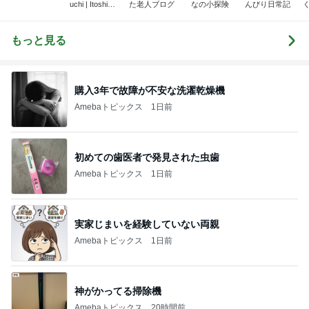
uchi | Itoshima
た老人ブログ
なの小探険
んびり日常記
Landscape Ph
otographer
もっと見る
購入3年で故障が不安な洗濯乾燥機
Amebaトピックス
1日前
初めての歯医者で発見された虫歯
Amebaトピックス
1日前
実家じまいを経験していない両親
Amebaトピックス
1日前
神がかってる掃除機
Amebaトピックス
20時間前