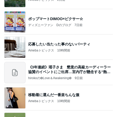
ポップマートDIMOO×ピクサー☆
ディズニーファン Dのブログ
7日前
応募したい当たった事のないパーティ
Amebaトピックス
10時間前
《3年連続》瑶子さま 懇意の高級カーディーラー
協賛のイベントにご出席…宮内庁が懸念する“熱心
すぎ
hirokoの✿Love＆Awakening✿
9日前
移動着に選んだ一番楽ちんな服
Amebaトピックス
10時間前