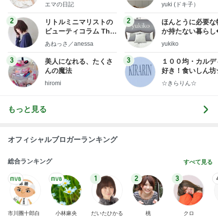
社売却セカンドライ
エマの日記
yuki (ドキ子）
フ】
2
2
リトルミニマリストの
ほんとうに必要な
ビューティコラム The
か持たない暮らし
little minimalist's bea
ep Life Simple
あねっさ／anessa
yukiko
uty colum
ンテリアのきろく
3
3
美人になれる、たくさ
１００均・カルデ
んの魔法
好き！食いしん坊
らりん☆のブログ
hiromi
☆きらりん☆
もっと見る
オフィシャルブロガーランキング
総合ランキング
すべて見る
1
2
3
市川團十郎白
小林麻央
だいたひかる
桃
クロ