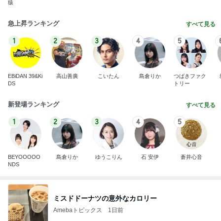
猿
急上昇ランキング
すべて見る
1
2
3
4
5
EBiDAN 39&Ki
高山善廣
こいたん
島倉りか
つばきファク
DS
トリー
新登場ランキング
すべて見る
1
2
3
4
5
BEYOOOOO
島倉りか
ゆうこりん
石 安伊
蒼井心音
NDS
ミスドドーナツの意外なカロリー
Amebaトピックス
1日前