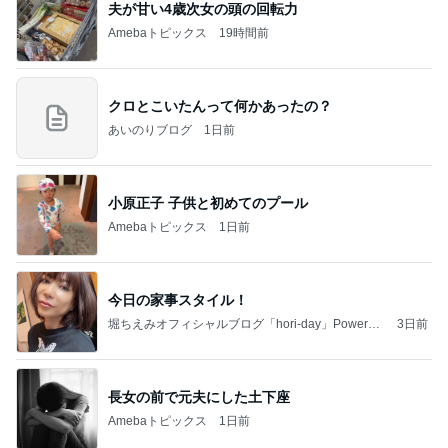
夫が甘い4歳次女の頭の回転力
Amebaトピックス
19時間前
クロとこいたんって何かあったの？
あいのりブログ
1日前
小原正子 子供と初めてのプール
Amebaトピックス
1日前
今日の家事スタイル！
堀ちえみオフィシャルブログ「hori-day」Powered
3日前
by Ameba
長女の前で元夫にした土下座
Amebaトピックス
1日前