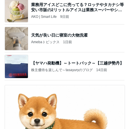
業務用アイスどこに売ってる？ロッテやタカナシ等
安い市販の2リットルアイスは業務スーパーやシャ
トレ
AKO | Smart Life
9日前
天気が良い日に寝室の大物洗濯
Amebaトピックス
1日前
【ヤマハ発動機】～トートバック～【三越伊勢丹】
株主優待を楽しんで～tasayuryのブログ
14日前