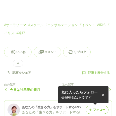
#
オーラソーマ
#
スクール
#
コンサルテーション
#
イベント
#
IRIS
#
イリス
#
神戸
いいね
コメント
リブログ
4
記事を報告する
記事をシェア
前の記事
次の記事
今日は牡羊座の新月
乙女座の満月
気に入ったらフォロー
会員登録は不要です
あなたの「生きる力」をサポートするIRIS
フォロー
あなたの「生きる力」をサポートするIRIS～イリス☆彡