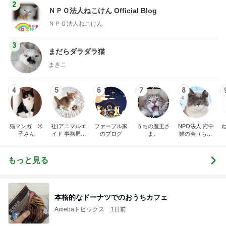
2
ＮＰＯ法人ねこけん Official Blog
ＮＰＯ法人ねこけん
3
まだらダラダラ猫
まきこ
4
5
6
7
8
猫マンガ 米
社)アニマルエ
ファーブル家
うちの魔王さ
NPO法人 府中
子さん
イド 事務局＆
のブログ
ま。
猫の会（ちゅ
みんなの日記
ー猫）
もっと見る
本格的なドーナツでのおうちカフェ
Amebaトピックス
1日前