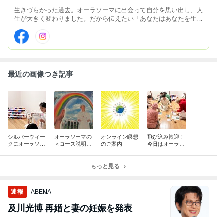
生きづらかった過去。オーラソーマに出会って自分を思い出し、人
生が大きく変わりました。だから伝えたい「あなたはあなたを生き
られる」ことを！神戸を拠点に色を携えて全国巡業を目指して、た
だいまゴールド免許を研磨中(^^)/
最近の画像つき記事
シルバーウィー
オーラソーマの
オンライン瞑想
飛び込み歓迎！
クにオーラソー
＜コース説明会
のご案内
今日はオーラソ
マ・レベル１
＞
ーマイベント＠
神戸元町
もっと見る
速報
ABEMA
及川光博 再婚と妻の妊娠を発表