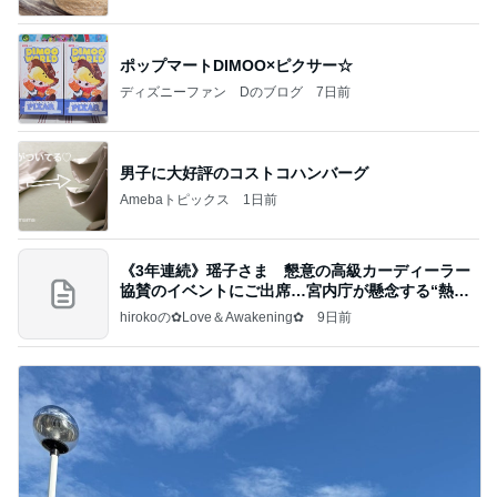
ポップマートDIMOO×ピクサー☆
ディズニーファン Dのブログ
7日前
男子に大好評のコストコハンバーグ
Amebaトピックス
1日前
《3年連続》瑶子さま 懇意の高級カーディーラー
協賛のイベントにご出席…宮内庁が懸念する“熱心
すぎ
hirokoの✿Love＆Awakening✿
9日前