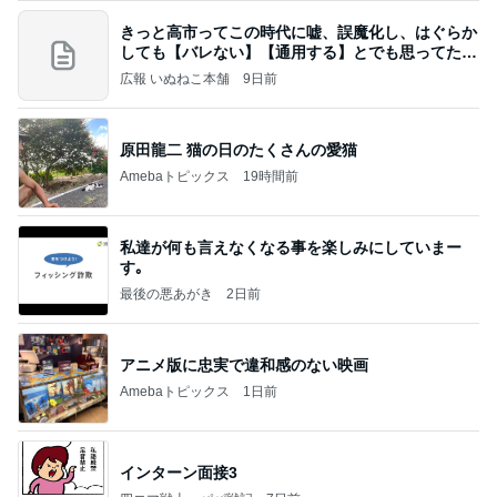
きっと高市ってこの時代に嘘、誤魔化し、はぐらか
しても【バレない】【通用する】とでも思ってたん
だろ
広報 いぬねこ本舗
9日前
原田龍二 猫の日のたくさんの愛猫
Amebaトピックス
19時間前
私達が何も言えなくなる事を楽しみにしていまー
す｡
最後の悪あがき
2日前
アニメ版に忠実で違和感のない映画
Amebaトピックス
1日前
インターン面接3