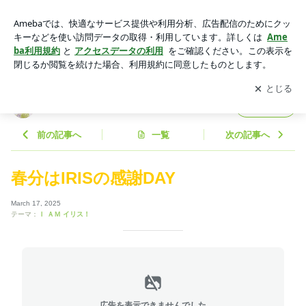
春分はIRISの感謝DAY | あなたの「生きる力」をサポートするI
RIS
アプリをダウンロードして
ブログの更新通知
を受け取りまし
開く
ょう。
あなたの「生きる力」をサポートするIRIS
フォロー
前の記事へ
一覧
次の記事へ
春分はIRISの感謝DAY
March 17, 2025
テーマ：
Ｉ ＡＭ イリス！
広告を表示できませんでした