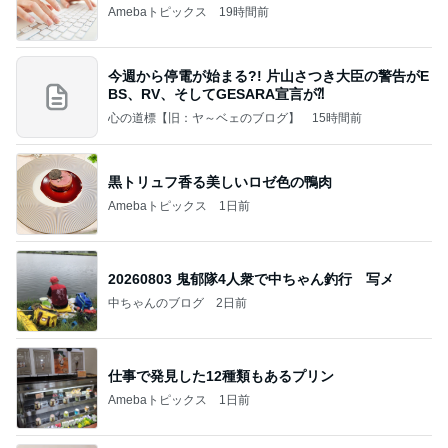
Amebaトピックス
19時間前
今週から停電が始まる?! 片山さつき大臣の警告がE
BS、RV、そしてGESARA宣言が⁈
心の道標【旧：ヤ～ベェのブログ】
15時間前
黒トリュフ香る美しいロゼ色の鴨肉
Amebaトピックス
1日前
20260803 鬼郁隊4人衆で中ちゃん釣行 写メ
中ちゃんのブログ
2日前
仕事で発見した12種類もあるプリン
Amebaトピックス
1日前