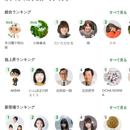
総合ランキング
すべて見る
1
2
3
市川團十郎白
小林麻央
だいたひかる
桃
クロ
猿
急上昇ランキング
すべて見る
1
2
3
4
5
AKB48
たんぽぽ川村
北村総一朗
北別府学
OCHA NORM
エミコ
A
新登場ランキング
すべて見る
1
2
3
4
5