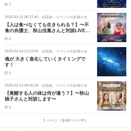
せ〜
7
2026-03-15 06:37:45
・
お話会、イベントのお知らせ
【人は食べなくても生きられる？】〜不
食の弁護士、秋山佳胤さんと対談LIVEし
ます！〜
4
2026-03-14 13:53:43
・
お話会、イベントのお知らせ
魂が 大きく進化していくタイミングで
す！
5
2026-03-12 08:40:29
・
お話会、イベントのお知らせ
【覚醒する人の体は何が違う？】〜秋山
桃子さんと対談します〜
3
1
ページ（全
48
ページ中）