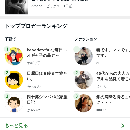
Amebaトピックス
1日前
トップブロガーランキング
子育て
ファッション
1
1
kosodatefulな毎日 ～
妻です。ママです
オギャ子の暴走～
です。
オギャ子
eri.
2
2
日曜日は９時まで寝た
40代からの大人
い。
アルを品良く着こ
ファッションブロ
あべかわ
えりん
3
3
四十路シンパパの家族
銀の滴降る降るま
日記
に・・・
はやパパ
illallan
もっと見る