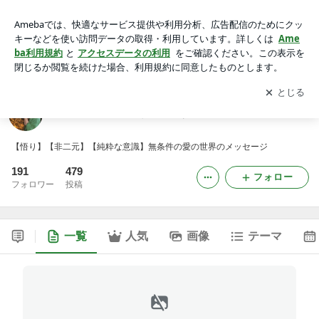
～究極の楽園と、その先にあるもの～
アプリをダウンロードして
ブログの更新通知
を受け取りまし
開く
ょう。
～究極の楽園と、その先にあるもの～
【悟り】【非二元】【純粋な意識】無条件の愛の世界のメッセージ
191
479
フォロー
フォロワー
投稿
一覧
人気
画像
テーマ