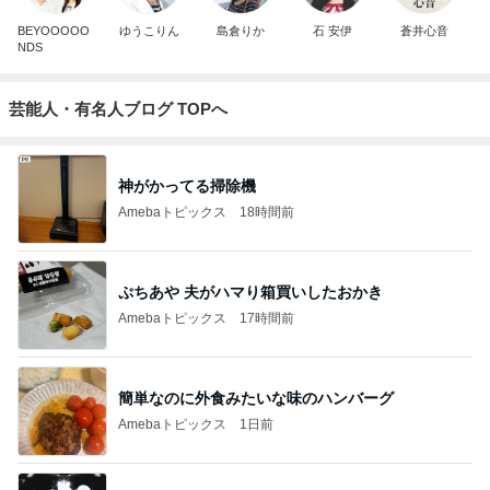
BEYOOOOO
ゆうこりん
島倉りか
石 安伊
蒼井心音
NDS
芸能人・有名人ブログ TOPへ
神がかってる掃除機
Amebaトピックス
18時間前
ぷちあや 夫がハマり箱買いしたおかき
Amebaトピックス
17時間前
簡単なのに外食みたいな味のハンバーグ
Amebaトピックス
1日前