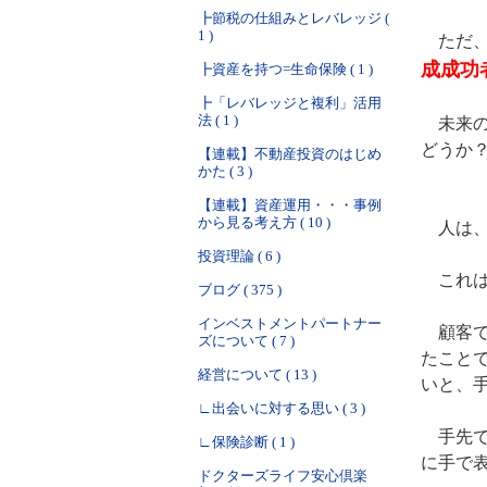
┣節税の仕組みとレバレッジ (
1 )
ただ、
成成功
┣資産を持つ=生命保険 ( 1 )
┣「レバレッジと複利」活用
法 ( 1 )
未来の
どうか
【連載】不動産投資のはじめ
かた ( 3 )
【連載】資産運用・・・事例
から見る考え方 ( 10 )
人は、
投資理論 ( 6 )
これは
ブログ ( 375 )
インベストメントパートナー
顧客で
ズについて ( 7 )
たこと
経営について ( 13 )
いと、
∟出会いに対する思い ( 3 )
手先で
∟保険診断 ( 1 )
に手で
ドクターズライフ安心倶楽