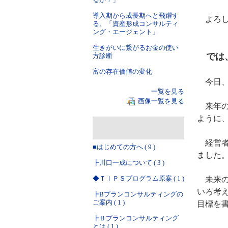
導入期から成長期へと飛躍す
よろし
る、「資産形成コンサルティ
ング・エージェント」
生きがいに繋がるお金の使い
では、
方診断
富の存在価値の変化
今日、
一覧を見る
画像一覧を見る
来年の
ように
経営者
■はじめての方へ ( 9 )
ました
┣川口一成について ( 3 )
◆ＴＩＰＳプログラム原案 ( 1 )
未来の
いろ考
┣Bプランコンサルティングの
ご案内 ( 1 )
目標を
┣Ｂプランコンサルティング
とは ( 1 )