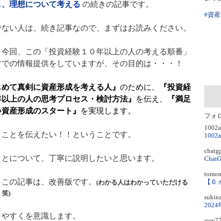
し、理想について考える
の続きの記事です。
#資
ない人は、続き記事なので、まずはお読みください。
今回、この「投資経験１０年以上の人の考える順番」
マでの情報提供をしていますが、その目的は・・・！
めて真剣に資産形成を考える人』
のために、
『投資経
年以上の人の思考プロセス・検討方法』
を伝え、
『満足
い資産形成のスタート』
を実現します。
フォ
1002
ことを伝えたい！！ということです。
100
chatg
とについて、丁寧に説明したいと思います。
Cha
tomo
この記事は、改善版です。
(わかる人はわかっていただける
笑)
sukin
20
やすくを意識します。
awu