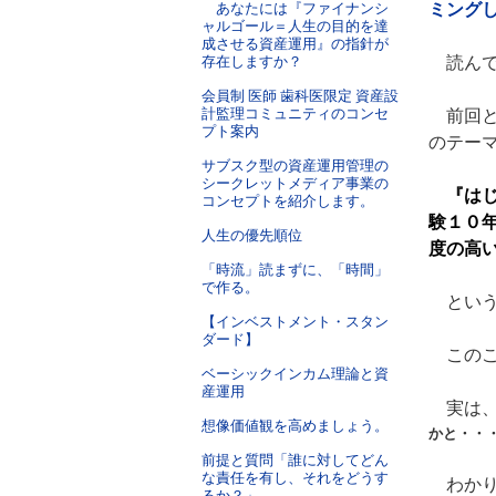
あなたには『ファイナンシ
ミング
ャルゴール＝人生の目的を達
成させる資産運用』の指針が
存在しますか？
読んで
会員制 医師 歯科医限定 資産設
計監理コミュニティのコンセ
前回と
プト案内
のテー
サブスク型の資産運用管理の
シークレットメディア事業の
『はじ
コンセプトを紹介します。
験１０
人生の優先順位
度の高
「時流」読まずに、「時間」
で作る。
という
【インベストメント・スタン
ダード】
このこ
ベーシックインカム理論と資
産運用
実は、
想像価値観を高めましょう。
かと・・・
前提と質問「誰に対してどん
な責任を有し、それをどうす
わかり
るか？」