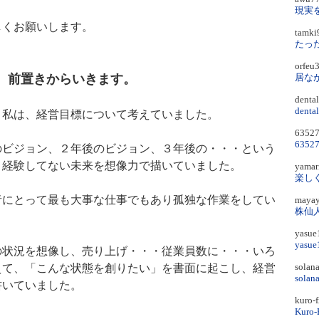
くお願いします。
tamk
orfe
前置きからいきます。
居な
denta
dent
私は、経営目標について考えていました。
6352
635
ビジョン、２年後のビジョン、３年後の・・・という
、経験してない未来を想像力で描いていました。
yama
楽し
にとって最も大事な仕事でもあり孤独な作業をしてい
maya
株仙
。
yasu
yas
状況を想像し、売り上げ・・・従業員数に・・・いろ
solan
えて、「こんな状態を創りたい」を書面に起こし、経営
sola
書いていました。
kuro-
Kuro