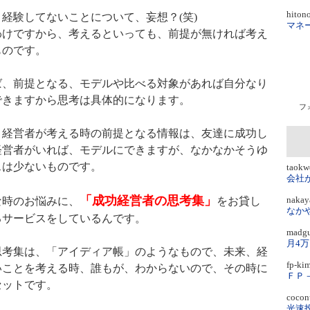
hiton
経験してないことについて、妄想？(笑)
けですから、考えるといっても、前提が無ければ考え
ものです。
、前提となる、モデルや比べる対象があれば自分なり
できますから思考は具体的になります。
フ
経営者が考える時の前提となる情報は、友達に成功し
経営者がいれば、モデルにできますが、なかなかそうゆ
スは少ないものです。
taok
会社
「成功経営者の思考集」
naka
時のお悩みに、
をお貸し
なかやま
るサービスをしているんです。
mad
月4
考集は、「アイディア帳」のようなもので、未来、経
fp-k
いことを考える時、誰もが、わからないので、その時に
セットです。
coco