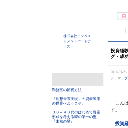
株式会社インベス
トメントパートナ
ーズ
投資経
グ・成
2011-05-23 
テーマ：
ブ
勤務医の節税方法
『理想未来実現』の資産運用
こんば
の世界へようこそ。
す。
３０～４０代のはじめて資産
形成を考える時の第一の壁
『未知の壁』
投資