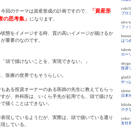
coki
「資産形
今回のテーマは資産形成の計画ですので、
者の思考集」
になります。
alex
状態をイメージする時、質の高いイメージが描けるか
hats
？が重要のなのです。
take
「頭で描けないことを、実現できない。」
shyg
投資
、医療の世界でもそうらしい。
glad
やっ
もある投資オーナーのある医師の先生に教えてもらっ
idet
ですが、外科医は、いくら手先が起用でも、頭で描けな
手で描くことはできない。
hiki
表現しているようだが、実際は、頭で描いている通り
yuka
女社長
表現している。