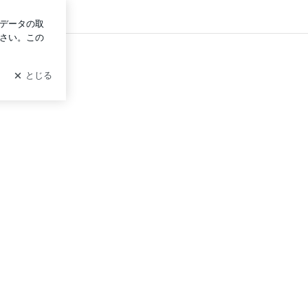
グイン
「フロー」『Ｂプランコンサルティング日誌』