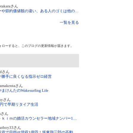
otakaraさん
マネーや節約価値観の違い、ある人のゴミは他の人の宝
一覧を見る
ォローすると、このブログの更新情報が届きます。
wdさん
が勝手に良くなる指示ゼロ経営
yamakentaさん
けんたのWakesurfing Life
guyさん
万円で早期リタイア生活
imさん
ＦＰ－ｋｉｍの婚活カウンセラー地域ナンバー1を目指して！
nutboy33さん
光速投資で目指せ賃収1億円！坂東鶏三郎の不動産投資は絶対するな！？ でも不動産投資は『素』敵だ