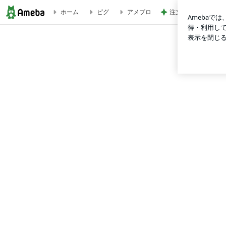
ホーム
ピグ
アメブロ
注文住宅が高騰した
投資経験１０年以上の人の考える順番・・・ベンチマーキング・成功者