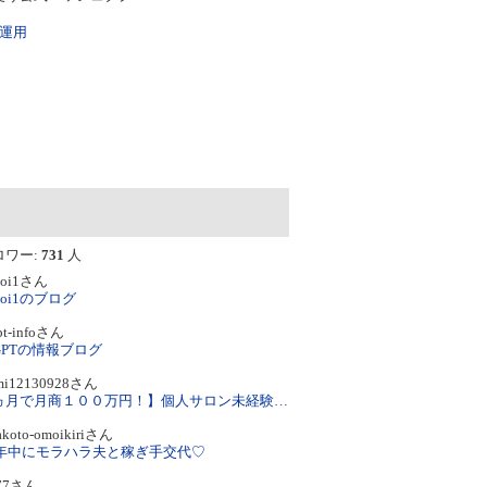
上
グ
昇
上
産運用
昇
フォロー
アメンバーになる
メッセージを送る
ロワー:
731
人
aoi1さん
2aoi1のブログ
pt-infoさん
tGPTの情報ブログ
mi12130928さん
【６ヵ月で月商１００万円！】個人サロン未経験から人生がきらめく経営術/石山智美
akoto-omoikiriさん
24年中にモラハラ夫と稼ぎ手交代♡
777さん