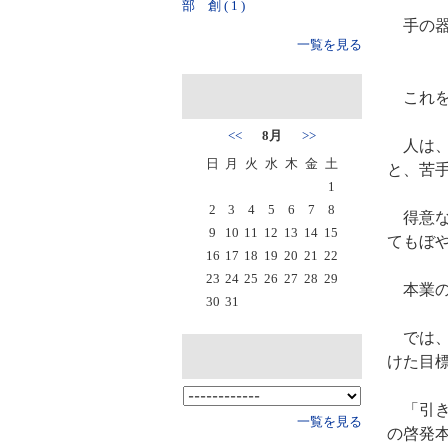
部 創 ( 1 )
手の器
一覧を見る
これを
<<
8月
>>
人は、
日
月
火
水
木
金
土
と、苦
1
2
3
4
5
6
7
8
得意な
9
10
11
12
13
14
15
てもぼ
16
17
18
19
20
21
22
23
24
25
26
27
28
29
本業の
30
31
では、
けた目
「引き
一覧を見る
の啓発