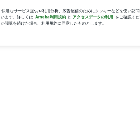
新規登録
ロ
知るべき現実
芸能人ブログ
人気ブログ
と比較する | 成功思考法で「資産収入構築」資産運用の本当の目的は