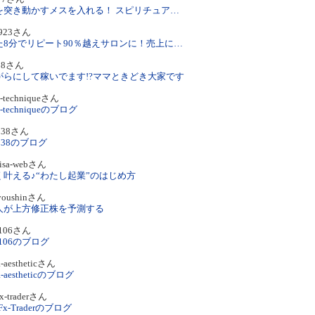
現実を突き動かすメスを入れる！ スピリチュアル界のブラックジャック☆上原一博
i923さん
たった8分でリピート90％越えサロンに！売上に悩むフェイシャルサロン専門/繁盛サロンの作り方♪池上りえ
u38さん
がらにして稼いでます!?ママときどき大家です
l-techniqueさん
al-techniqueのブログ
738さん
2738のブログ
risa-webさん
く叶える♪“わたし起業”のはじめ方
youshinさん
人が上方修正株を予測する
e106さん
ue106のブログ
a-aestheticさん
na-aestheticのブログ
fx-traderさん
-Fx-Traderのブログ