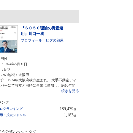
『６０５０理論の資産運
用』川口一成
プロフィール
｜
ピグの部屋
：
男性
日：
1974年5月31日
型：
B型
まいの地域：
大阪府
介：1974年大阪府枚方生まれ。 大手不動産ディ
ッパーにて設立と同時に事業に参加し、約10年間、
続きを見る
キング
189,479
ログランキング
位
↑
ラ
1,183
用・投資ジャンル
位
↑
ン
ラ
キ
ン
ン
キ
グ
使う公式ハッシュタグ
ン