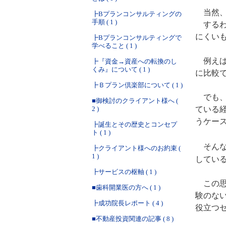
当然、
┣Bプランコンサルティングの
手順 ( 1 )
するわ
にくい
┣Bプランコンサルティングで
学べること ( 1 )
例えば
┣『資金→資産への転換のし
くみ』について ( 1 )
に比較
┣Ｂプラン倶楽部について ( 1 )
でも、
■御検討のクライアント様へ (
ている
2 )
うケー
┣誕生とその歴史とコンセプ
ト ( 1 )
そんな
┣クライアント様へのお約束 (
1 )
してい
┣サービスの枢軸 ( 1 )
この思
■歯科開業医の方へ ( 1 )
験のな
┣成功院長レポート ( 4 )
役立つ
■不動産投資関連の記事 ( 8 )