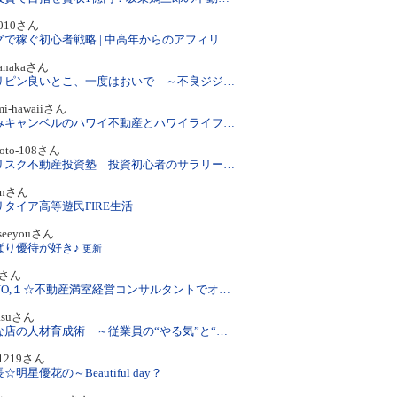
1010さん
ブログで稼ぐ初心者戦略 | 中高年からのアフィリエイト道
-tanakaさん
フィリピン良いとこ、一度はおいで ～不良ジジイのフィリピン日記～
umi-hawaiiさん
はつみキャンベルのハワイ不動産とハワイライフスタイル
moto-108さん
ローリスク不動産投資塾 投資初心者のサラリーマンが不労所得１０２７万円を作る方法
unさん
リタイア高等遊民FIRE生活
2seeyouさん
ぱり優待が好き♪
更新
inさん
日本NO,１☆不動産満室経営コンサルタントでオーナーの悩みを一発解決！＆スピードコーチングと不動産収入GETでプチリタイヤ一直線
dasuさん
小さな店の人材育成術 ～従業員の“やる気”と“売る気”を一気に上げるマネジメントの具体策 美容室･飲食･小売店･サービス･歯科医院…
-1219さん
☆明星優花の～Beautiful day？