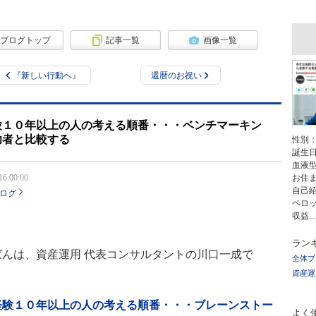
ブログトップ
記事一覧
画像一覧
『新しい行動へ』
還暦のお祝い
験１０年以上の人の考える順番・・・ベンチマーキン
功者と比較する
性別
誕生
血液
16:00:00
お住
自己紹
ログ
ベロ
収益...
ラン
んは、資産運用 代表コンサルタントの川口一成で
全体ブ
資産運
経験１０年以上の人の考える順番・・・ブレーンストー
よく