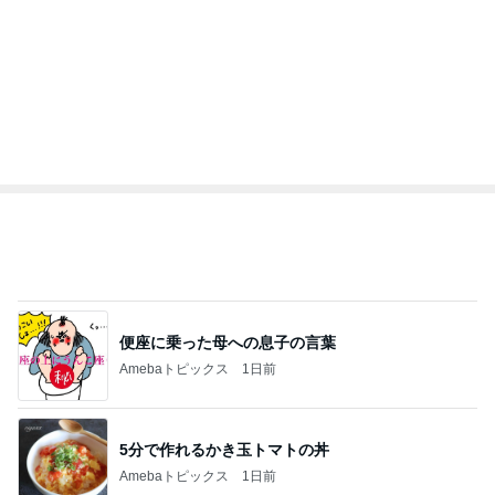
3
3
美人になれる、たくさ
銀の滴降る降るま
んの魔法
に・・・
hiromi
illallan
もっと見る
オフィシャルブロガーランキング
総合ランキング
すべて見る
1
2
3
市川團十郎白
小林麻央
だいたひかる
桃
クロ
猿
急上昇ランキング
すべて見る
1
2
3
4
5