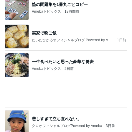
マリアオフィシャルブログ「ひむかの風にさそわれ
3日前
て」Powered by Ameba
市井紗耶香 夏らしい棚田の向日葵
Amebaトピックス
1日前
大当たり？！ディズニーストア夏祭り…何当た
る？！夏祭りくじに挑戦！！！
高校生Dヲタ Ꭰ-ᎮꭵꭹꭴのDisneyにっき！！✎ܚ
14日前