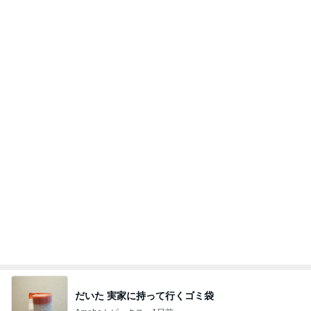
キャラと確実に交流できるレストラン
Amebaトピックス
1日前
わあ喉は‥
藤田朋子オフィシャルブログ「笑顔の種と眠る犬」
3日前
Powered by Ameba