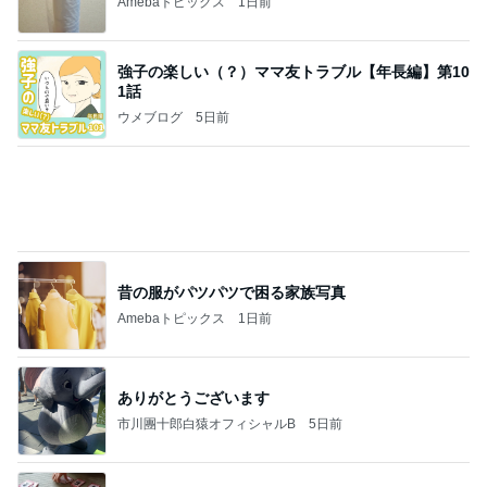
高橋英樹 旨かったおろしハンバーグ
Amebaトピックス
14時間前
病人アピールしてきたクソ義母
田舎のクソ義母vs都会育ちの嫁
3日前
EPSとBPS両方の右肩上がり
Amebaトピックス
16時間前
能登揺れ、東北も⚠️夢見が増えて来ました❗️注意し
てください❗️