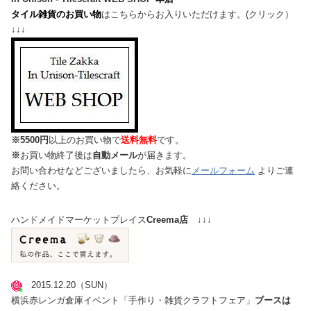
タイル雑貨のお買い物
はこちらからお入りいただけます。(クリック）
↓↓↓
※5500円
以上のお買い物で
送料無料
です。
※
お買い物終了後は
自動メール
が届きます。
お問い合わせなどございましたら、お気軽に
メールフォーム
よりご連
絡ください。
ハンドメイドマーケットプレイス
Creema店
↓↓↓
2015.12.20（SUN）
横浜赤レンガ倉庫イベント「手作り・雑貨クラフトフェア」
ブースは