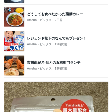
加藤紀子
Sakurashimeji
真飛聖
尼子勝紀
モーニング
娘。'26 天気組
新登場ランキング
すべて見る
1
2
3
4
5
BEYOOOOO
島倉りか
ゆうこりん
MOMIママ
石 安伊
NDS
だいた 実家に持って行くゴミ袋
Amebaトピックス
1日前
強子の楽しい（？）ママ友トラブル【年長編】第10
1話
ウメブログ
5日前