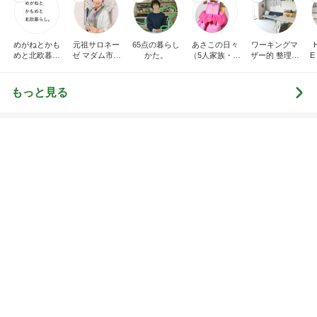
Amebaトピックス
1日前
記事を読む
トップブロガーランキング
美容
ファッション
1
1
（旧アカウント）エマ
妻です。ママです
ブログ【アラフォー会
です。
社売却セカンドライ
エマの日記
eri.
フ】
2
2
リトルミニマリストの
40代からの大人
ビューティコラム The
アルを品良く着こ
little minimalist's bea
ファッションブロ
あねっさ／anessa
えりん
uty colum