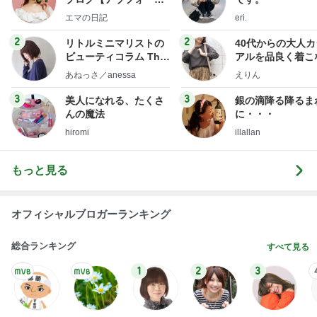
だいたひかるオフィシャルブログ Powered by Ame
1日前
ba
一生食べたいと思った豪華な蕎麦
Amebaトピックス
2日前
悲しすぎて立ち直れない。
クロオフィシャルブログPowered by Ameba
3日前