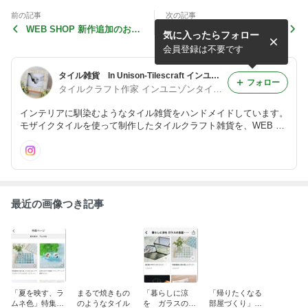
前の記事
次の記事
WEB SHOP 新作追加のお知
歴史的建造物の多い日本大通
気に入ったらフォロー
らせ
りでイベント開催します
会員登録は不要です
タイル雑貨 In Unison-Tilescraft インユニゾンタイルクラフト
フォロー
タイルクラフト作家 インユニゾンタイルクラフト
インテリアに馴染むようなタイル雑貨をハンドメイドしています。
モザイクタイルを使って制作したタイルクラフト雑貨を、WEB SH
OPや委託販売をしています。オーダー制作もお受けしています。
最近の画像つき記事
「夏を映す、ラ
まるで焼きもの
「暮らしに涼
「帰りたくなる
ムネ色」特集掲
のようなタイル
を ガラスの食
部屋づくり」特