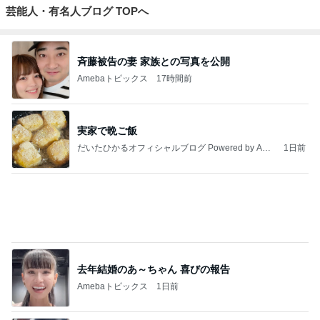
ジャンルランキング
インテリア・暮らし
18,977人参加中
1
おうちと暮らしのレシピ 〜HOME&LIFE〜
yuki (ドキ子）
2
進撃のおはるさん〜家づくり失敗したけど私は元気で
す〜
おはる
3
１００均・カルディ大好き！食いしん坊☆きらりん☆
のブログ
☆きらりん☆
4
5
6
7
8
めがねとかも
元祖サロネー
65点の暮らし
あさこの日々
ワーキングマ
めと北欧暮ら
ゼ マダム市川
かた。
（5人家族・投
ザー的 整理収
E
し
のほのぼのブ
資・家計簿・
納 ＆ 北欧イン
ログ
雑貨）
テリア