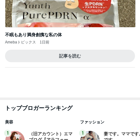
昔の服がパツパツで困る家族写真
Amebaトピックス
1日前
ありがとうございます
市川團十郎白猿オフィシャルB
5日前
塾の問題集を1冊丸ごとコピー
Amebaトピックス
18時間前
実家で晩ご飯