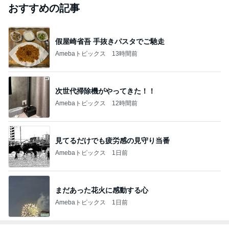
芸能人・有名人ブログ TOPへ
斉藤被告の妻 家族との写真を公開
Amebaトピックス
17時間前
実家で晩ご飯
だいたひかるオフィシャルブログ Powered by Ame
1日前
ba
去年結婚のあ～ちゃん 喜びの報告
Amebaトピックス
1日前
ありがとうございます
市川團十郎白猿オフィシャルB
5日前