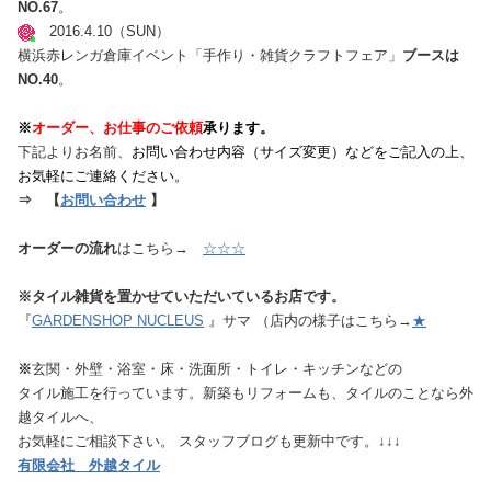
NO.67
。
2016.4.10（SUN）
横浜赤レンガ倉庫イベント「手作り・雑貨クラフトフェア」
ブースは
NO.40
。
※
オーダー、お仕事のご依頼
承ります。
下記よりお名前、
お問い合わせ内容（サイズ変更）などをご記入の上、
お気軽に
ご連絡ください。
⇒ 【
お問い合わせ
】
オーダーの流れ
はこちら→
☆☆☆
※タイル雑貨を置かせていただいているお店です。
『
GARDENSHOP NUCLEUS
』サマ （店内の様子はこちら→
★
※
玄関・外壁・浴室・床・洗面所・トイレ・キッチンなどの
タイル施工を行っています。新築もリフォームも、タイルのことなら外
越タイルへ、
お気軽にご相談下さい。 スタッフブログも更新中です。↓↓↓
有限会社 外越タイル