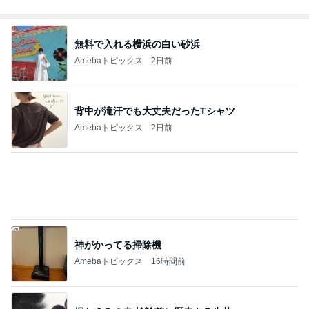
#
クローゼット
おもちゃがゴチャつく子供部屋を遊びやすく機能
的に改善！【整理収納コンサル事例】
ワーキングマザー的 整理収納 ＆ 北欧インテリア
2026年8月8日
【2026年最新】キッザニア東京の入場整理券は
何時から？第1部の待機列・並び方を完全解説！
ワーママSana ⌇33着のミニマムクローゼット◡̈ ♡
2026年8月8日
【整理収納】整えたものを台無しにしないため
に。
シンプルに暮らしたい転勤妻の家計簿
2026年8月8日
このハッシュタグの記事を見る