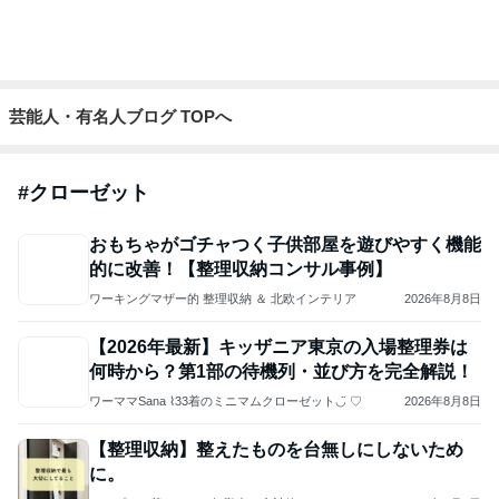
完売で食べれず残念だった桃のパフェ
Amebaトピックス
2日前
わあ喉は‥
藤田朋子オフィシャルブログ「笑顔の種と眠る犬」
2日前
Powered by Ameba
小柳ルミ子 年下男子とのデート
Amebaトピックス
1日前
悲しすぎて立ち直れない。
クロオフィシャルブログPowered by Ameba
2日前