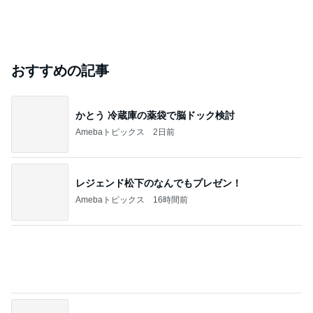
元ジャンポケ斉藤被告の妻がSNSを更新
Amebaトピックス
2日前
実家で晩ご飯
だいたひかるオフィシャルブログ Powered by
20時間前
Ameba
「昨日から話してる」斉藤被告の妻 SNS更新
Amebaトピックス
21時間前