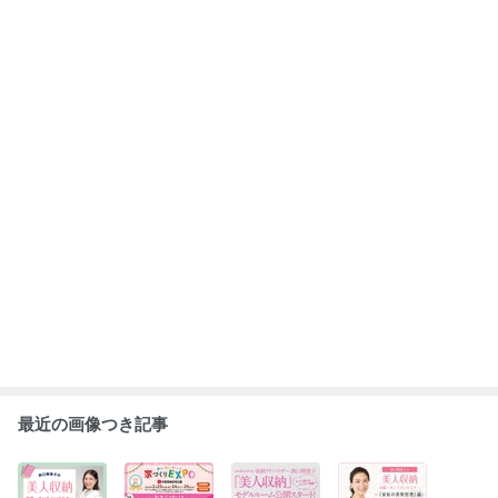
2024年 美人収
収納セミナー＠
【新発表】ロー
受付開始です！
納セミナー ～
ABCハウジング
レルコート西宮
「西口理恵子の
家庭の書類管理
中百舌鳥住宅公
甲子園 収納コ
美人収納セミナ
編～
園様
ーディネート
ー ～家庭の書
もっと見る
類管理編～」
ABEMA
辻希美と杉浦太陽が喜びの報告 芸能界
からも祝福の声