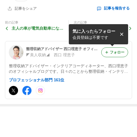
記事を報告する
記事をシェア
前の記事
次の記事
主人の車が電気自動車になり
■１日１収納■2歳の娘のため
気に入ったらフォロー
ました(^-^)！
に、出したまま収納のエリア
を作りました。マスキングテ
会員登録は不要です
ープで...
整理収納アドバイザー 西口理恵子 オフィシャルブログ「１日１収納＝美人収納」Powered by Ameba
フォロー
◤美人収納◢ 西口 理恵子
整理収納アドバイザー・インテリアコーディネーター、西口理恵子
のオフィシャルブログです。日々のことから整理収納・インテリア
情報まで、楽しく更新しています。
プロフェッショナル部門 161位
最近の画像つき記事