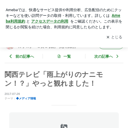
関西テレビ「雨上がりのナニモン！？」やっと観れました！ |
整理収納アドバイザー 西口理恵子 オフィシャルブログ「１日
アプリをダウンロードして
ブログの更新通知
を受け取りまし
開く
１収納＝美人収納」Powered by Ameba
ょう。
整理収納アドバイザー 西口理恵子 オフィシャ
フォロー
ルブログ「１日１収納＝美人収納」
前の記事へ
一覧
次の記事へ
関西テレビ「雨上がりのナニモ
ン！？」やっと観れました！
2017-07-26
テーマ：
◆メディア情報