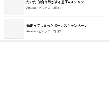
ありがとうございます
市川團十郎白猿オフィシャルB
4日前
プロフェッショナル部門ランキング
おのころ心平
小泉貴之
こいたん
尼子勝紀
キャシー中島
もっと見る