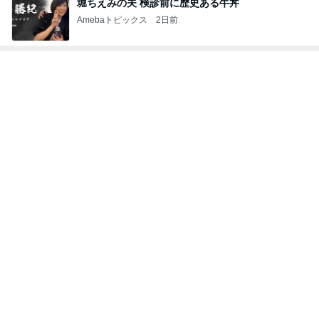
指差した先はまさかの骨壷の上
Amebaトピックス
2日前
大当たり？！ディズニーストア夏祭り…何当た
る？！夏祭りくじに挑戦！！！
高校生Dヲタ Ꭰ-ᎮꭵꭹꭴのDisneyにっき！！✎ܚ
13日前
車購入のために始めた教習所通い
Amebaトピックス
2日前
ありがとうございます
市川團十郎白猿オフィシャルB
4日前