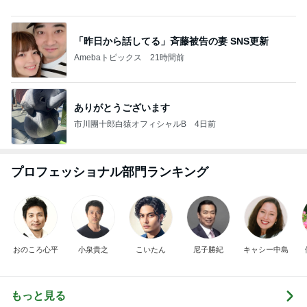
背中が滝汗でも大丈夫だったTシャツ
Amebaトピックス
2日前
神がかってる掃除機
Amebaトピックス
16時間前
堀ちえみの夫 検診前に歴史ある牛丼
Amebaトピックス
2日前