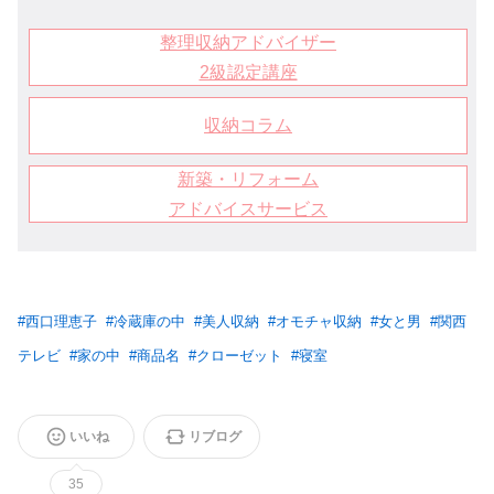
整理収納アドバイザー
2級認定講座
収納コラム
新築・リフォーム
アドバイスサービス
#
西口理恵子
#
冷蔵庫の中
#
美人収納
#
オモチャ収納
#
女と男
#
関西
テレビ
#
家の中
#
商品名
#
クローゼット
#
寝室
いいね
リブログ
35