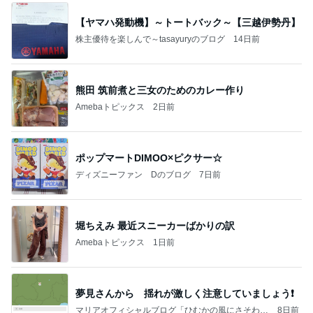
【ヤマハ発動機】～トートバック～【三越伊勢丹】
株主優待を楽しんで～tasayuryのブログ
14日前
熊田 筑前煮と三女のためのカレー作り
Amebaトピックス
2日前
ポップマートDIMOO×ピクサー☆
ディズニーファン Dのブログ
7日前
堀ちえみ 最近スニーカーばかりの訳
Amebaトピックス
1日前
夢見さんから 揺れが激しく注意していましょう❗️
マリアオフィシャルブログ「ひむかの風にさそわれ
8日前