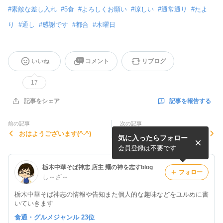
#
素敵な差し入れ
#
5食
#
よろしくお願い
#
涼しい
#
通常通り
#
たよ
り
#
通し
#
感謝です
#
都合
#
木曜日
いいね
コメント
リブログ
17
記事を報告する
記事をシェア
前の記事
次の記事
おはようございます(^-^)
今日のらーめん(^-^)
気に入ったらフォロー
会員登録は不要です
栃木中華そば神志 店主 麺の神を志すblog
フォロー
し～ざ～
栃木中華そば神志の情報や告知また個人的な趣味などをユルめに書
いていきます
食通・グルメジャンル 23位