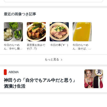
最近の画像つき記事
今日のらーめ
昼営業お休みで
今日の事(´∀｀)
今日のらーめ
ん、冷やし麺
す(T . T)
ん、油そば、昆
(￣∀￣)
布水つけ麺（╹
◡╹）
もっと見る
ABEMA
神田うの「自分でもアル中だと思う」
酒漬け生活