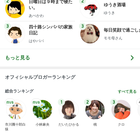
2
2
日曜日は９時まで寝た
ゆうき酒場
い。
ゆうき
あべかわ
3
3
四十路シンパパの家族
毎日笑顔で過ごし
日記
モモ母さん
はやパパ
もっと見る
オフィシャルブロガーランキング
総合ランキング
すべて見る
1
2
3
市川團十郎白
小林麻央
だいたひかる
桃
クロ
猿