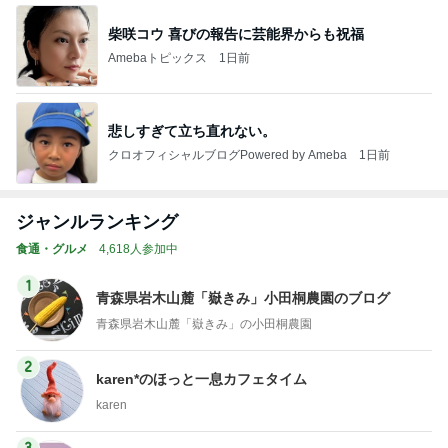
柴咲コウ 喜びの報告に芸能界からも祝福
Amebaトピックス
1日前
悲しすぎて立ち直れない。
クロオフィシャルブログPowered by Ameba
1日前
ジャンルランキング
食通・グルメ
4,618人参加中
1
青森県岩木山麓「嶽きみ」小田桐農園のブログ
青森県岩木山麓「嶽きみ」の小田桐農園
2
karen*のほっと一息カフェタイム
karen