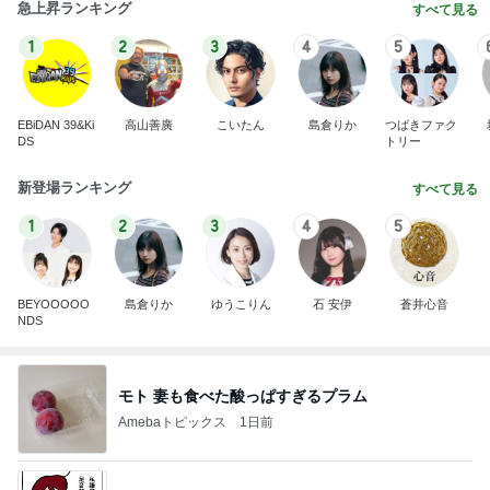
急上昇ランキング
すべて見る
1
2
3
4
5
EBiDAN 39&Ki
高山善廣
こいたん
島倉りか
つばきファク
DS
トリー
新登場ランキング
すべて見る
1
2
3
4
5
BEYOOOOO
島倉りか
ゆうこりん
石 安伊
蒼井心音
NDS
モト 妻も食べた酸っぱすぎるプラム
Amebaトピックス
1日前