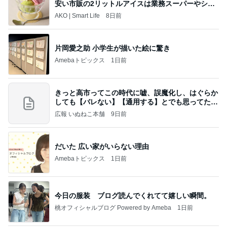
安い市販の2リットルアイスは業務スーパーやシャ
トレ
AKO | Smart Life
8日前
片岡愛之助 小学生が描いた絵に驚き
Amebaトピックス
1日前
きっと高市ってこの時代に嘘、誤魔化し、はぐらか
しても【バレない】【通用する】とでも思ってたん
だろ
広報 いぬねこ本舗
9日前
だいた 広い家がいらない理由
Amebaトピックス
1日前
今日の服装 ブログ読んでくれてて嬉しい瞬間。
桃オフィシャルブログ Powered by Ameba
1日前