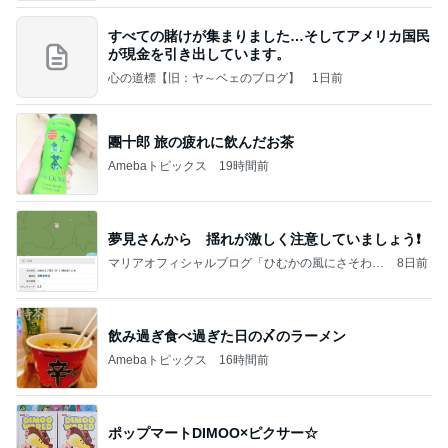
すべての賭けが集まりました…そしてアメリカ国民
が現金を引き出しています。
心の道標【旧：ヤ～ベェのブログ】
1日前
團十郎 旅の疲れに飲んだお茶
Amebaトピックス
19時間前
夢見さんから 揺れが激しく注意していましょう❗️
マリアオフィシャルブログ「ひむかの風にさそわれ
8日前
て」Powered by Ameba
飲み過ぎ食べ過ぎた日の〆のラーメン
Amebaトピックス
16時間前
ポップマートDIMOO×ピクサー☆