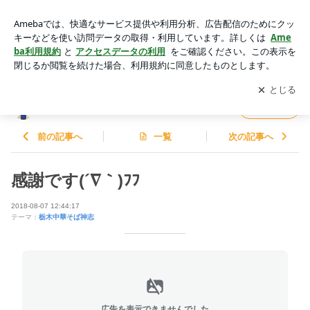
感謝です(´∇｀)ﾌﾌ | 栃木中華そば神志 店主 麺の神を志すblog
アプリをダウンロードして
ブログの更新通知
を受け取りまし
開く
ょう。
栃木中華そば神志 店主 麺の神を志すblog
フォロー
前の記事へ
一覧
次の記事へ
感謝です(´∇｀)ﾌﾌ
2018-08-07 12:44:17
テーマ：
栃木中華そば神志
広告を表示できませんでした