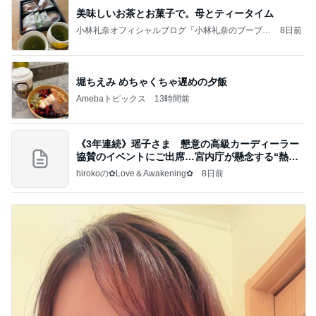
美味しいお茶とお菓子で。母とティータイム
小林礼奈オフィシャルブログ「小林礼奈のブーブー
8日前
ブログ」Powered by Ameba
堀ちえみ めちゃくちゃ遅めの夕飯
Amebaトピックス
13時間前
《3年連続》瑶子さま 懇意の高級カーディーラー
協賛のイベントにご出席…宮内庁が懸念する“熱心
すぎ
hirokoの✿Love＆Awakening✿
8日前