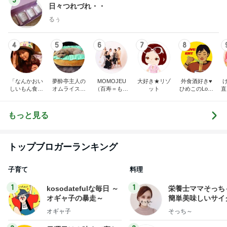
3
日々つれづれ・・
るぅ
4
5
6
7
8
「なんかおい
夢酔亭主人の
MOMOJEU
大好き★リゾ
外食酒好き♥️
しいもん食べ
オムライス食
（百寿＝もも
ット
ひめこのLove
直
たいねん！」
日記
じゅ）〜大人
Eat
のろのり記録
のお洒落な旅
帳
とグルメ。10
もっと見る
0歳まで笑顔
に〜
トップブロガーランキング
子育て
料理
1
1
kosodatefulな毎日 ～
栄養士ママそっち
オギャ子の暴走～
簡単美味しいサイ
献立
オギャ子
そっち～