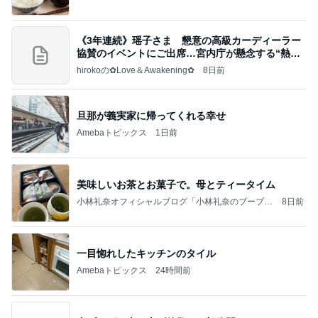
《3年連続》瑶子さま 懇意の高級カーディーラー
協賛のイベントにご出席…宮内庁が懸念する“熱心
すぎ
hirokoの✿Love＆Awakening✿
8日前
旦那が義実家に帰ってくれる幸せ
Amebaトピックス
1日前
美味しいお茶とお菓子で。母とティータイム
小林礼奈オフィシャルブログ「小林礼奈のブーブー
8日前
ブログ」Powered by Ameba
一目惚れしたキッチンのタイル
Amebaトピックス
24時間前