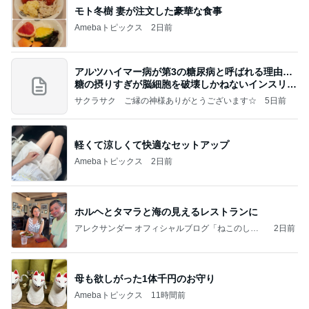
モト冬樹 妻が注文した豪華な食事
Amebaトピックス
2日前
アルツハイマー病が第3の糖尿病と呼ばれる理由…
糖の摂りすぎが脳細胞を破壊しかねないインスリン
の恐
サクラサク ご縁の神様ありがとうございます☆
5日前
軽くて涼しくて快適なセットアップ
Amebaトピックス
2日前
ホルヘとタマラと海の見えるレストランに
アレクサンダー オフィシャルブログ「ねこのしっ
2日前
ぽ欲しいな」Powered by Ameba
母も欲しがった1体千円のお守り
Amebaトピックス
11時間前