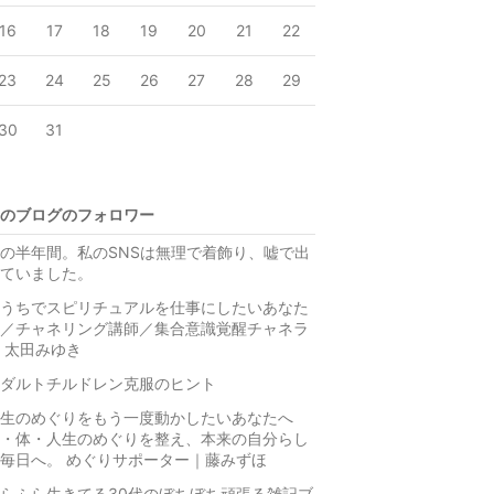
16
17
18
19
20
21
22
23
24
25
26
27
28
29
30
31
のブログのフォロワー
の半年間。私のSNSは無理で着飾り、嘘で出
ていました。
うちでスピリチュアルを仕事にしたいあなた
／チャネリング講師／集合意識覚醒チャネラ
 太田みゆき
ダルトチルドレン克服のヒント
生のめぐりをもう一度動かしたいあなたへ
・体・人生のめぐりを整え、本来の自分らし
毎日へ。 めぐりサポーター｜藤みずほ
らふら生きてる30代のぼちぼち頑張る雑記ブ