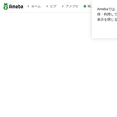
映えより優勝したジ
ホーム
ピグ
アメブロ
プロレス1 | inokiokadaのブログ