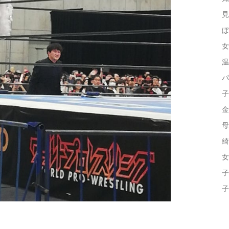
見
ぼ
女
温
パ
子
金
母
綺
女
子
子