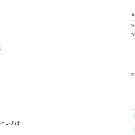
月
2
2
誌
カ
かといえば