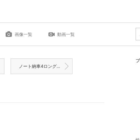
画像一覧
動画一覧
プ
ノート納車4ロングドライブ
性