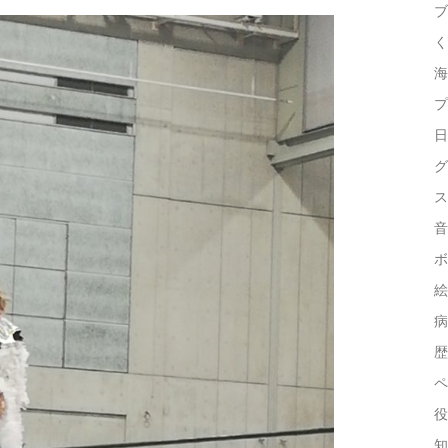
ブ
く
海
プ
日
グ
ス
音
ボ
絵
病
歴
ペ
役
知