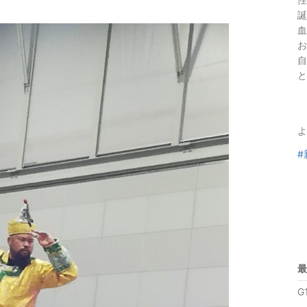
誕
血
お
自
と
よ
#
最
G