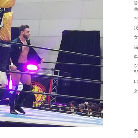
音
お
我
女
福
車
8
(
女
テ