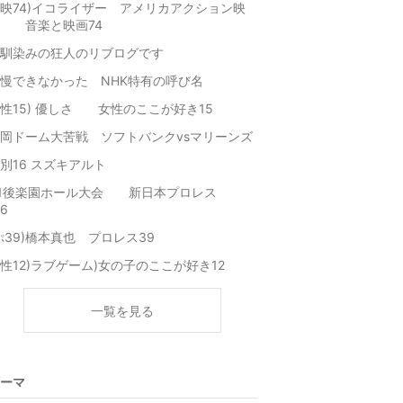
映74)イコライザー アメリカアクション映
画 音楽と映画74
馴染みの狂人のリブログです
慢できなかった NHK特有の呼び名
性15) 優しさ 女性のここが好き15
岡ドーム大苦戦 ソフトバンクvsマリーンズ
別16 スズキアルト
G1後楽園ホール大会 新日本プロレス
/6
ぷ39)橋本真也 プロレス39
性12)ラブゲーム)女の子のここが好き12
一覧を見る
ーマ