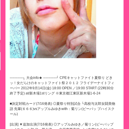
─────┐ 大会info★ ─────┘ CPEキャットファイト夏祭り どき
ッ！女だらけのキャットファイト祭２０１２ フライデーナイトフィ
ーバー 2012年9月14日(金) 18:00 OPEN ／19:00 START (22時30分
終了予定) at/新木場1stリング ※東京都江東区新木場1-6-24
■決定対戦カード(7/16発表) ◎夏祭り特別試合 └高校与太郎女闘美物
語 先輩(６６６)vsアップルみゆきwith：菊リン(ビーバッ プハイスク
ール)
[出演] ▼追加出演(7/16発表) ◎アップルみゆき／菊リン(ビーバップ