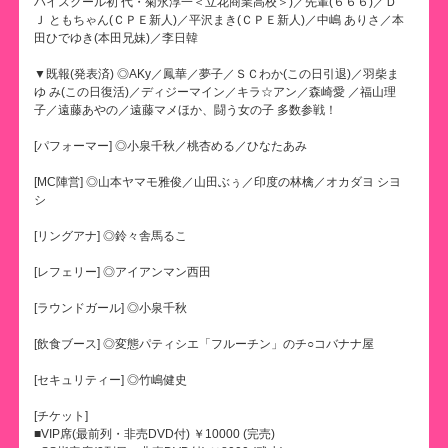
ハイスクール初 代・菊永淳一＜立花商業高校＞)／先輩(６６６)／Ｄ
Ｊ ともちゃん(ＣＰＥ新人)／平沢まき(ＣＰＥ新人)／中嶋 ありさ／本
田ひでゆき(本田兄妹)／李日韓
▼既報(発表済) ◎AKy／鳳華／夢子／ＳＣわか(この日引退)／羽柴ま
ゆ み(この日復活)／ディジーマイン／キラ☆アン／森崎愛 ／福山理
子／遠藤あやの／遠藤マメほか、闘う女の子 多数参戦！
[パフォーマー] ◎小泉千秋／桃杏める／ひなたあみ
[MC陣営] ◎山本ヤマモ雅俊／山田ぶぅ／印度の林檎／オカダヨ シヨ
シ
[リングアナ] ◎鈴々舎馬るこ
[レフェリー] ◎アイアンマン西田
[ラウンドガール] ◎小泉千秋
[飲食ブース] ◎変態パティシエ「フルーチン」のチ○コバナナ屋
[セキュリティー] ◎竹嶋健史
[チケット]
■VIP席(最前列・非売DVD付) ￥10000 (完売)