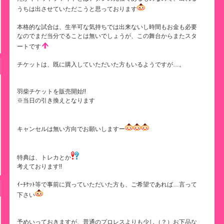
うちは出させていただこうと思っております
本格的な試合は、生半可な気持ちでは出来ないし時間もお金も必要
なのでまだ当分でることは無いでしょうが、この舞台からまたスタ
ートです
チケットは、既に購入していただいた方もいるようですが…。
羽柴チケットを販売開始!!
※当日の引き換えとなります
キャンセルは無い方向でお願いしますー
特典は、トレカとか
考えております!!
ｲｰﾁｹｯﾄ等で事前に買っていただいた方も、ご希望であれば…言って
下さい
予めいっておきますが、普通のプロレスよりも少し（？）お下品な