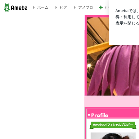
ヒデ 第2回首都高で
ホーム
ピグ
アメブロ
井上由美子オフィシャルブログ「Life is Fighting」 Powered by アメブロ