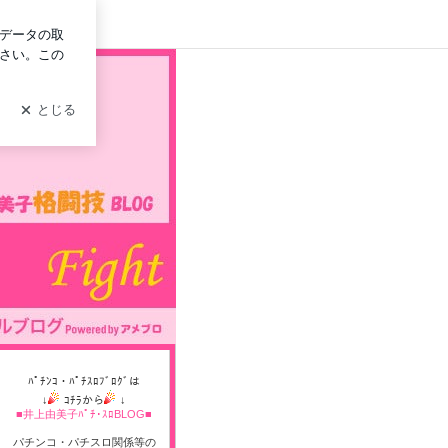
イン
ﾊﾟﾁﾝｺ・ﾊﾟﾁｽﾛﾌﾞﾛｸﾞは
↓
ｺﾁﾗから
↓
■井上由美子ﾊﾟﾁ･ｽﾛBLOG■
パチンコ・パチスロ関係等の