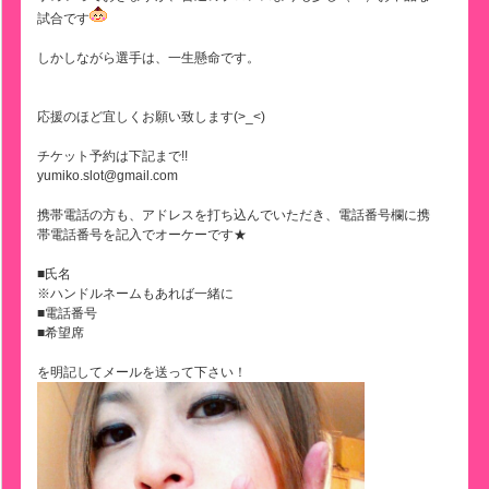
試合です
しかしながら選手は、一生懸命です。
応援のほど宜しくお願い致します(>_<)
チケット予約は下記まで!!
yumiko.slot@gmail.com
携帯電話の方も、アドレスを打ち込んでいただき、電話番号欄に携
帯電話番号を記入でオーケーです★
■氏名
※ハンドルネームもあれば一緒に
■電話番号
■希望席
を明記してメールを送って下さい！