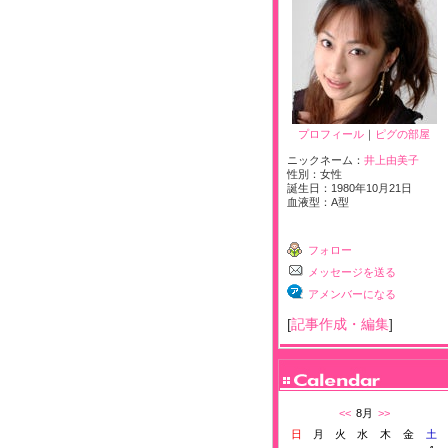
プロフィール
｜
ピグの部屋
ニックネーム：
井上由美子
性別：
女性
誕生日：
1980年10月21日
血液型：
A型
フォロー
メッセージを送る
アメンバーになる
[
記事作成・編集
]
<<
8月
>>
日
月
火
水
木
金
土