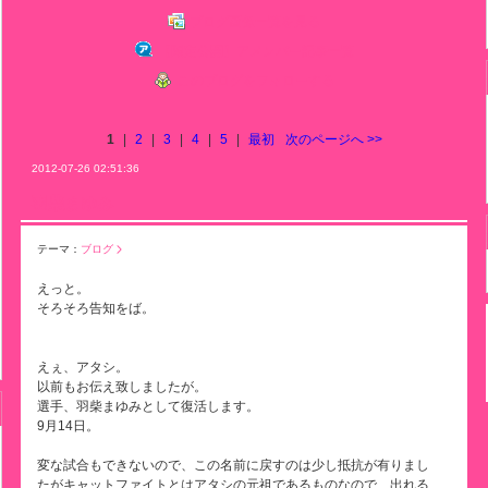
ブログ画像一覧を見る
【限定公開】アメンバー記事一覧
このブログをフォローする
1
|
2
|
3
|
4
|
5
|
最初
次のページへ
>>
2012-07-26 02:51:36
羽柴まゆみ
テーマ：
ブログ
えっと。
そろそろ告知をば。
えぇ、アタシ。
以前もお伝え致しましたが。
選手、羽柴まゆみとして復活します。
9月14日。
変な試合もできないので、この名前に戻すのは少し抵抗が有りまし
たがキャットファイトとはアタシの元祖であるものなので、出れる