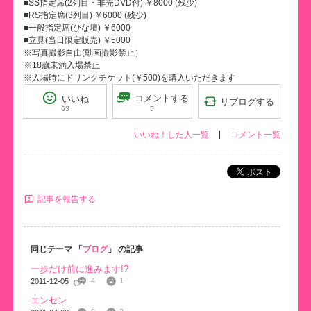
■SS指定席(2列目・非売DVD付) ￥8000 (残少)
■RS指定席(3列目) ￥6000 (残少)
■一般指定席(ひな壇) ￥6000
■立見(当日限定販売) ￥5000
※写真撮影自由(動画撮影禁止）
※18歳未満入場禁止
※入場時にドリンクチケット(￥500)を購入いただきます
コメントする
いいね
リブログする
5
63
いいね！した人一覧
コメント一覧
ポスト
記事を報告する
同じテーマ 「
ブログ
」 の記事
一歩だけ前に進みます!?
4
1
2011-12-05
エンセン