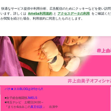
の婚活会議
新規登録
ログ
芸能人ブログ
人気ブログ
パチ★スロBLOGはｺﾁﾗから!!
■女子総合格闘技
JWELS
■埼玉テレビ 土曜日24:00～
『まりか&ゆみこの
真王伝説
』 出演中