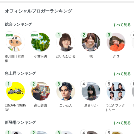
オフィシャルブロガーランキング
総合ランキング
すべて見る
1
2
3
市川團十郎白
小林麻央
だいたひかる
桃
クロ
猿
急上昇ランキング
すべて見る
1
2
3
4
5
EBiDAN 39&Ki
高山善廣
こいたん
島倉りか
つばきファク
DS
トリー
新登場ランキング
すべて見る
1
2
3
4
5