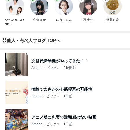
BEYOOOOO
島倉りか
ゆうこりん
石 安伊
蒼井心音
NDS
芸能人・有名人ブログ TOPへ
次世代掃除機がやってきた！！
Amebaトピックス
2時間前
検診でまさかの心筋梗塞の可能性
Amebaトピックス
1日前
アニメ版に忠実で違和感のない映画
Amebaトピックス
1日前