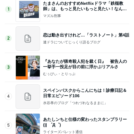
たまさんのおすすめNetflixドラマ「鉄槌教
師」は、もっと見たいもっと見たい！なんで1
1
0話完？
マズル刑事
恋は動き出すけれど…「ラストノート」第4話
2
連ドラについてじっくり語るブログ
『あなたが猟奇殺人犯を裁く日』 被告人の
一挙手一投足が目の前に浮かぶリアルさ
3
むぅびぃ・とりっぷ
スペインバスクからこんにちは！診療日記＆
日常エピソード106
4
水谷孝のブログ「つれづれなるままに」
あたしンちと仕様の変わったスタンプラリー
(|| ゜Д゜)
5
ライターズパレット通信