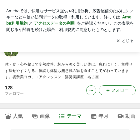
┣ 受講者様の声｜姿勢美ヨガ 芯から強く美しい体づくり
アプリをダウンロードして
ブログの更新通知
を受け取りまし
開く
ょう。
姿勢美ヨガ 芯から強く美しい体づくり
体・食・心を整えて姿勢改善。芯から強く美しい体は、疲れにくく、無理せ
ず痩せやすくなる。体調も体型も無意識の癖を直すことで変わっていきま
す。姿勢美ヨガ、コア☆レッスン 姿勢美講座 名古屋
128
フォロー
フォロワー
人気
画像
テーマ
年月
動画