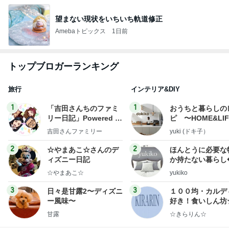
望まない現状をいちいち軌道修正
Amebaトピックス
1日前
トップブロガーランキング
旅行
インテリア&DIY
1
1
「吉田さんちのファミ
おうちと暮らしの
リー日記」Powered b
ピ 〜HOME&LI
y Ameba 吉田さんファ
吉田さんファミリー
yuki (ドキ子）
ミリーオフィシャルブ
ログ
2
2
☆やまあこ☆さんのデ
ほんとうに必要な
ィズニー日記
か持たない暮らし
ep Life Simple
☆やまあこ☆
yukiko
ンテリアのきろく
3
3
日々是甘露2〜ディズニ
１００均・カルデ
ー風味〜
好き！食いしん坊
らりん☆のブログ
甘露
☆きらりん☆