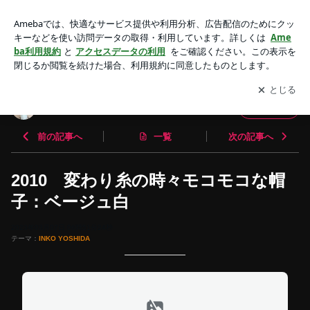
2010 変わり糸の時々モコモコな帽子：ベージュ白 | 帽子作
家：吉田インコ
アプリをダウンロードして
ブログの更新通知
を受け取りまし
開く
ょう。
帽子作家：吉田インコ
フォロー
前の記事へ
一覧
次の記事へ
2010 変わり糸の時々モコモコな帽
子：ベージュ白
2023年03月07日 06時51分24秒
テーマ：
INKO YOSHIDA