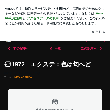
1972 エクステ：色は匂へど | 帽子作家：吉田インコ
アプリをダウンロードして
ブログの更新通知
を受け取りまし
開く
ょう。
帽子作家：吉田インコ
フォロー
前の記事へ
一覧
次の記事へ
1972 エクステ：色は匂へど
2022年10月06日 07時45分03秒
テーマ：
INKO YOSHIDA
広告を表示できませんでした