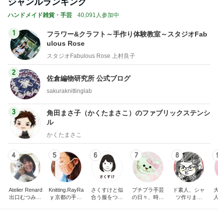
ジャンルランキング
ハンドメイド雑貨・手芸
40,091人参加中
1
フラワー&クラフト～手作り体験教室～スタジオFab
ulous Rose
スタジオFabulous Rose 上村良子
2
佐倉編物研究所 公式ブログ
sakuraknittinglab
3
角田まさ子（かくたまさこ）のファブリックステンシ
ル
かくたまさこ
4
5
6
7
8
Atelier Renard
Knitting.RayRa
さくすけと似
プチプラ手芸
ド素人、シャ
出口むつみの
y 京都の手編
合う服をつく
の日々、時々
ツ作りまし
トールペイン
みと機械編み
ろう！
ネイル。
た！
ト