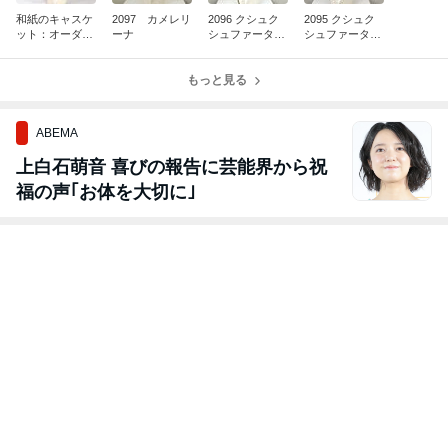
和紙のキャスケ
2097 カメレリ
2096 クシュク
2095 クシュク
ット：オーダー
ーナ
シュファーター
シュファーター
確認用
バン：ヒョウ柄
バン：ヒョウ柄
茶✖️茶ベース
茶×モカ茶
もっと見る
ABEMA
上白石萌音 喜びの報告に芸能界から祝
福の声｢お体を大切に｣