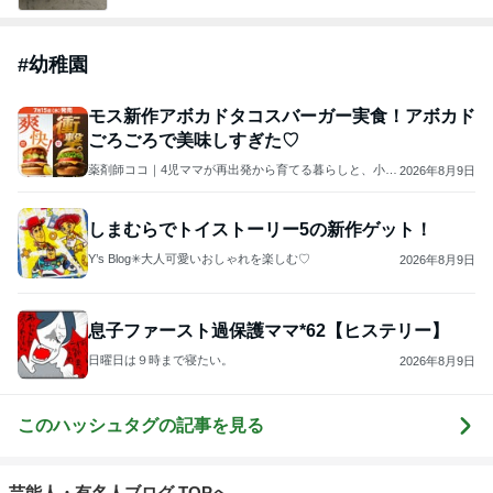
#
幼稚園
モス新作アボカドタコスバーガー実食！アボカド
ごろごろで美味しすぎた♡
薬剤師ココ｜4児ママが再出発から育てる暮らしと、小さ
2026年8月9日
な気づき。
しまむらでトイストーリー5の新作ゲット！
Y’s Blog✳︎大人可愛いおしゃれを楽しむ♡
2026年8月9日
息子ファースト過保護ママ*62【ヒステリー】
日曜日は９時まで寝たい。
2026年8月9日
このハッシュタグの記事を見る
芸能人・有名人ブログ TOPへ