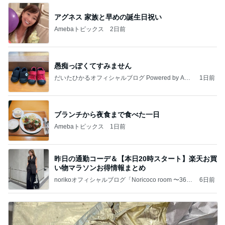
アグネス 家族と早めの誕生日祝い
Amebaトピックス
2日前
愚痴っぽくてすみません
だいたひかるオフィシャルブログ Powered by Ame
1日前
ba
ブランチから夜食まで食べた一日
Amebaトピックス
1日前
昨日の通勤コーデ＆【本日20時スタート】楽天お買
い物マラソンお得情報まとめ
norikoオフィシャルブログ「Noricoco room 〜365
6日前
日コーディネート日記〜」Powered by Ameba