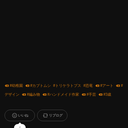
#
幼稚園
#
カブトムシ
#
トリケラトプス
#
恐竜
#
アート
#
デザイン
#
編み物
#
ハンドメイド作家
#
手芸
#
3歳
いいね
リブログ
4