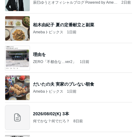
辰巳ゆうとオフィシャルブログ Powered by Ameb
2日前
a
柏木由紀子 夏の定番献立と副菜
Amebaトピックス
1日前
理由を
ZERO「不都合な…ver2」
1日前
だいたの夫 実家のブレない朝食
Amebaトピックス
1日前
2026/08/02(K) 3本
何でかな？何でだろ？
8日前