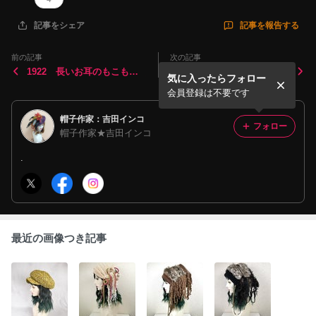
記事を報告する
記事をシェア
前の記事
次の記事
1922 長いお耳のもこもこ
1921 トリケラトプス帽子：
気に入ったらフォロー
羊の耳あて帽子：セミオーダ
オーダーメイド 3歳帽
ー
子 幼稚園帽子 恐竜帽子
会員登録は不要です
帽子作家：吉田インコ
フォロー
帽子作家★吉田インコ
.
最近の画像つき記事