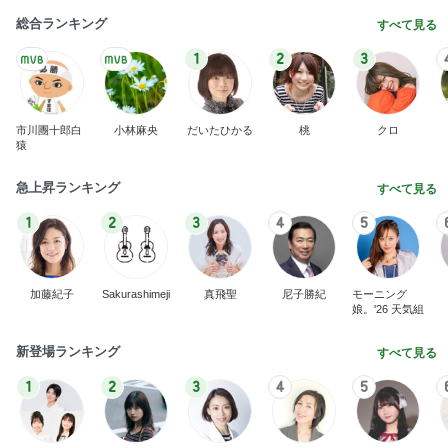
総合ランキング
すべて見る
1
2
3
市川團十郎白
小林麻央
だいたひかる
桃
クロ
猿
急上昇ランキング
すべて見る
1
2
3
4
5
加藤紀子
Sakurashimeji
真飛聖
尼子勝紀
モーニング
娘。'26 天気組
新登場ランキング
すべて見る
1
2
3
4
5