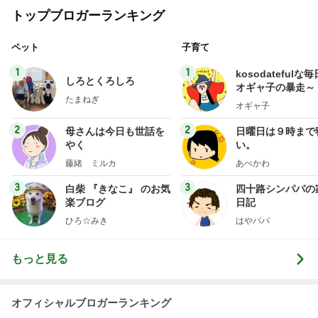
トップブロガーランキング
ペット
子育て
1
1
kosodatefulな毎
しろとくろしろ
オギャ子の暴走～
たまねぎ
オギャ子
2
2
母さんは今日も世話を
日曜日は９時まで
やく
い。
藤緒 ミルカ
あべかわ
3
3
白柴 『きなこ』 のお気
四十路シンパパの
楽ブログ
日記
ひろ☆みき
はやパパ
もっと見る
オフィシャルブロガーランキング