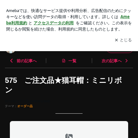
575 ご注文品★猫耳帽：ミニリボン | 帽子作家：吉田イン
コ
アプリをダウンロードして
ブログの更新通知
を受け取りまし
開く
ょう。
帽子作家：吉田インコ
フォロー
前の記事へ
一覧
次の記事へ
575 ご注文品★猫耳帽：ミニリボ
ン
2012年12月17日 08時09分56秒
テーマ：
オーダー品