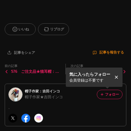
いいね
リブログ
記事を報告する
記事をシェア
前の記事
次の記事
576 ご注文品★猫耳帽：ミ
574 夢見る花ターバン：リ
気に入ったらフォロー
ニリボン junkon様
ボン
会員登録は不要です
帽子作家：吉田インコ
フォロー
帽子作家★吉田インコ
.