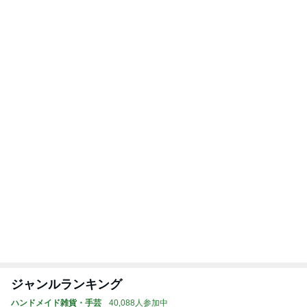
ジャンルランキング
ハンドメイド雑貨・手芸
40,088人参加中
1
フラワー&クラフト～手作り体験教室～スタジオFab
ulous Rose
スタジオFabulous Rose 上村良子