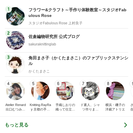
2
佐倉編物研究所 公式ブログ
sakuraknittinglab
3
角田まさ子（かくたまさこ）のファブリックステンシ
ル
かくたまさこ
4
5
6
7
8
Atelier Renard
Knitting.RayRa
手織しおりの
ド素人、シャ
横浜・磯子の
出口むつみの
y 京都の手編
織って仕立て
ツ作りまし
洋裁アトリエ
トールペイン
みと機械編み
て楽しむ オ
た！
ト
ンライン通信
講座
もっと見る