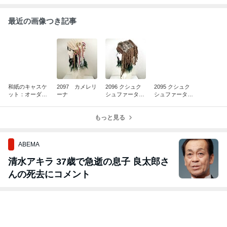
最近の画像つき記事
和紙のキャスケ
2097 カメレリ
2096 クシュク
2095 クシュク
ット：オーダー
ーナ
シュファーター
シュファーター
確認用
バン：ヒョウ柄
バン：ヒョウ柄
茶✖️茶ベース
茶×モカ茶
もっと見る
ABEMA
清水アキラ 37歳で急逝の息子 良太郎さ
んの死去にコメント