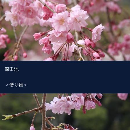
深田池
＜借り物＞