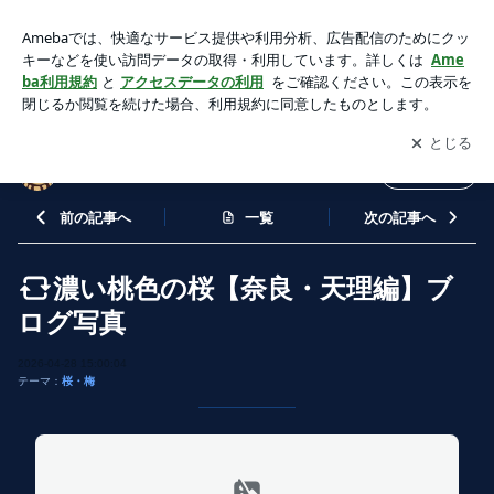
濃い桃色の桜【奈良・天理編】ブログ写真 | SCENERYブログ
アプリをダウンロードして
ブログの更新通知
を受け取りまし
開く
ょう。
SCENERYブログ
フォロー
前の記事へ
一覧
次の記事へ
濃い桃色の桜【奈良・天理編】ブ
ログ写真
2026-04-28 15:00:04
テーマ：
桜・梅