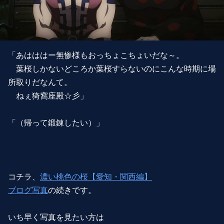
「あはははー無惨様もおっちょこちょいだな～。
葉桜しかないどころか葉桜すらないのにこんな時期に場
所取りだなんて。
ねぇ猗窩座殿☆彡」
「（帰って鍛錬したい）」
コチラ、
濃い桃色の桜【愛知・関西編】
ブログ写真
の続きです。
いち早く写真を見たい方は