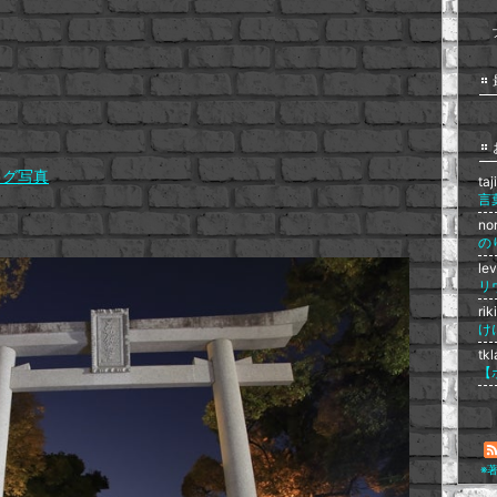
て
ログ写真
ta
言
no
の
le
ri
け
tk
※