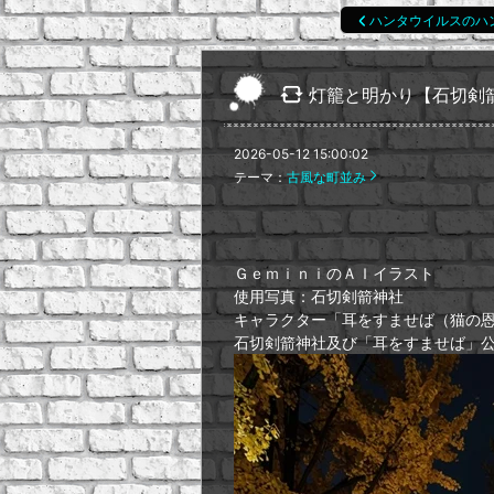
ハンタウイルスのハ
灯籠と明かり【石切剣
2026-05-12 15:00:02
テーマ：
古風な町並み
ＧｅｍｉｎｉのＡＩイラスト
使用写真：石切剣箭神社
キャラクター「耳をすませば（猫の
石切剣箭神社及び「耳をすませば」