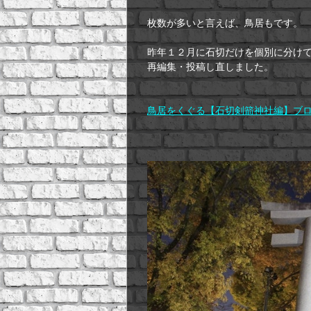
枚数が多いと言えば、鳥居もです。
昨年１２月に石切だけを個別に分け
再編集・投稿し直しました。
鳥居をくぐる【石切剣箭神社編】ブ