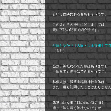
という西隣にある名所もそうです。
この２か所の神社に関しましては、
既に下記の記事で紹介済です。
灯籠と明かり【大阪・天王寺編】ブ
（３月）
当然、神社なので灯籠はありますし
一応夜でも参拝はできるそうです。
私個人は、瓢箪山稲荷神社自体は
まだ一度も訪問したことはありませ
瓢箪山駅を出て目の前の商店街を
通って辿り着く神社なのですが、