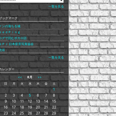
一覧を見る
ブックマーク
ノンの落ちる城
ｅｅｄＰｉｎｇ
ログで読むボカロ話
ＳＰＪ 日本星景写真協会
光浴
一覧を見る
カレンダー
<<
8月
>>
日
月
火
水
木
金
土
1
2
3
4
5
6
7
8
9
10
11
12
13
14
15
16
17
18
19
20
21
22
23
24
25
26
27
28
29