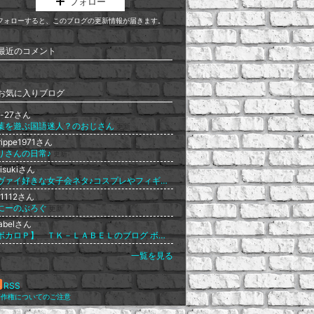
フォロー
フォローすると、このブログの更新情報が届きます。
最近のコメント
お気に入りブログ
ji-27さん
葉を遊ぶ国語迷人？のおじさん
更新
rippe1971さん
りさんの日常♪
更新
visukiさん
リヴァイ好きな女子会ネタ♪コスプレやフィギュア画像まとめました
ki1112さん
にーのぶろぐ
更新
labelさん
【ボカロＰ】 ＴＫ－ＬＡＢＥＬのブログ ボカロ 歌詞 楽譜 キャラ メドレーなどをご紹介
一覧を見る
RSS
著作権についてのご注意