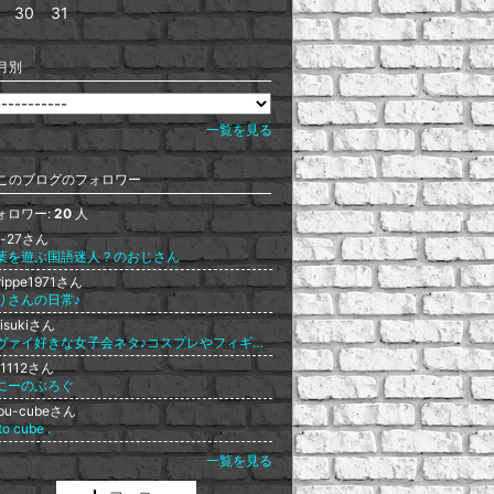
30
31
月別
一覧を見る
このブログのフォロワー
ォロワー:
20
人
ji-27さん
葉を遊ぶ国語迷人？のおじさん
rippe1971さん
りさんの日常♪
visukiさん
リヴァイ好きな女子会ネタ♪コスプレやフィギュア画像まとめました
ki1112さん
にーのぶろぐ
bu-cubeさん
to cube .
一覧を見る