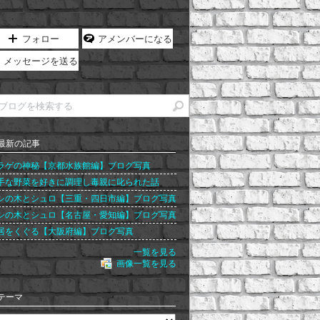
フォロー
アメンバーになる
メッセージを送る
最新の記事
ラゲの神秘【京都水族館編】ブログ写真
手な野菜を好きに調理し毒親に叱られた話
シの木とシュロ【三重・四日市編】ブログ写真
シの木とシュロ【名古屋・愛知編】ブログ写真
居をくぐる【大阪府編】ブログ写真
一覧を見る
画像一覧を見る
テーマ