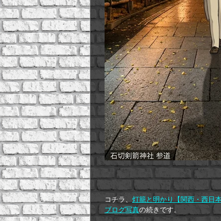
コチラ、
灯籠と明かり【関西・西日
ブログ写真
の続きです。