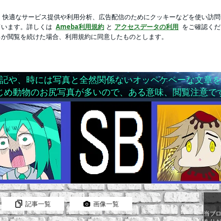
てしまった玄関
芸能人ブログ
人気ブログ
新規登録
グ
SCENERYブログ
記や、時には写真と全然関係ないオッペケペーな文章
じめ動物のお尻写真が多いので、ある意味、閲覧注意で
記事一覧
画像一覧
当ブ