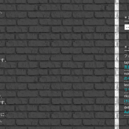
い。
フ
ます。
ta
言
no
の
le
で、
ri
け
です。
de
Au
けに、
ね。