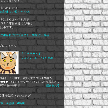
がとうございます。
て来られた方は、
ラの記事をご覧ください。
ラ↓は２０２４年８月で
ブロ１０年目を迎えた時に
た記事です。
人が趣味目的でブログ１０年続ける秘訣
プロフィール
Ｓｃｅｎｅｒｙ
プロフィール
｜
ピグの部屋
己紹介：近い将来、可愛くてモフいオス猫の
●●●●（※１）をサワサワ（※２）したり写真とし
保存するのが夢で...
続きを見る
く使う公式ハッシュタグ
大阪
#黒猫
#鳥居