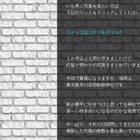
いち早く写真を見たい方は
下記のリンクをクリックしてくださ
スキップはコチラをクリック
１か月以上も間が空きましたけど、
灯籠と明かりの写真をまとめていき
今回で最後になりますが、場所は、
東大阪市の石切剣箭神社です。
私が勝手に行きつけと思ってる神社
長～い付き合いになるのどかな名所
やっぱり、それだけ訪問してきただ
撮影した灯籠の枚数も最も多いです