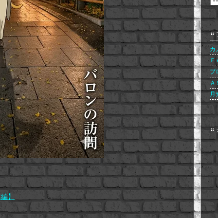
カ
Ｆ
ブ
Ａ
月
本編】