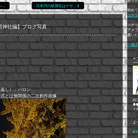
あり
ン…
日本円の紙屑化はゲサ…
初め
コチ
コチ
箭神社編】ブログ写真
アメ
書い
一個
恩返し）」バロン
公式とは無関係の二次創作画像
自
●
て
よ
#