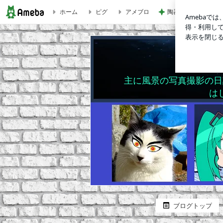
ホーム
ピグ
アメブロ
陶器の回収日を逃し
灯籠と明かり【石切剣箭神社編】ブログ写真 | SCENERYブロ
主に風景の写真撮影の日
は
ブログトップ