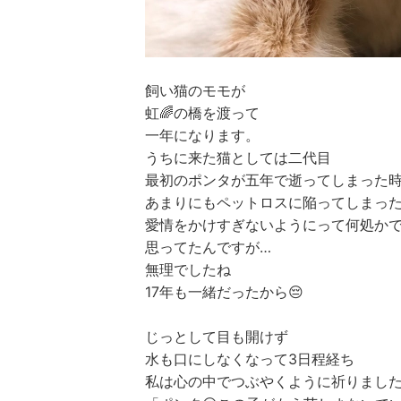
飼い猫のモモが
虹🌈の橋を渡って
一年になります。
うちに来た猫としては二代目
最初のポンタが五年で逝ってしまった
あまりにもペットロスに陥ってしまっ
愛情をかけすぎないようにって何処か
思ってたんですが…
無理でしたね
17年も一緒だったから😔
じっとして目も開けず
水も口にしなくなって3日程経ち
私は心の中でつぶやくように祈りまし