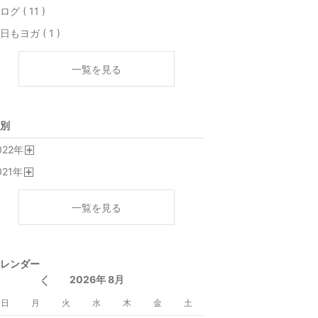
ログ ( 11 )
日もヨガ ( 1 )
一覧を見る
別
022
年
開
021
年
く
開
く
一覧を見る
レンダー
2026年 8月
日
月
火
水
木
金
土