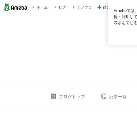
鉄分はレバーと延々
ホーム
ピグ
アメブロ
infirmiere-yogaのブログ
ブログトップ
記事一覧