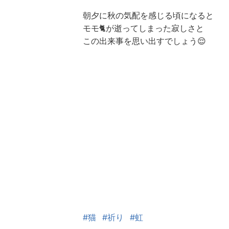
朝夕に秋の気配を感じる頃になると
モモ🐈が逝ってしまった寂しさと
この出来事を思い出すでしょう😌
#猫
#祈り
#虹