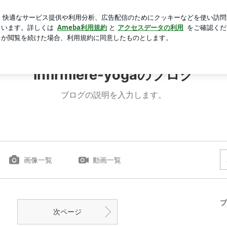
と話す母
芸能人ブログ
人気ブログ
新規登録
ログイ
infirmiere-yogaのブログ
ブログの説明を入力します。
画像一覧
動画一覧
プ
次ページ