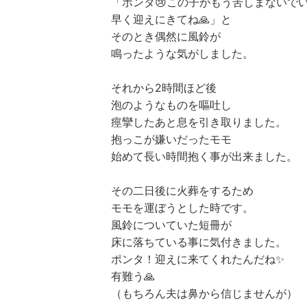
「ポンタ😢この子がもう苦しまないで
早く迎えにきてね🙏」と
そのとき偶然に風鈴が
鳴ったような気がしました。
それから2時間ほど後
泡のようなものを嘔吐し
痙攣したあと息を引き取りました。
抱っこが嫌いだったモモ
始めて長い時間抱く事が出来ました。
その二日後に火葬をするため
モモを運ぼうとした時です。
風鈴についていた短冊が
床に落ちている事に気付きました。
ポンタ！迎えに来てくれたんだね✨
有難う🙏
（もちろん夫は鼻から信じませんが）