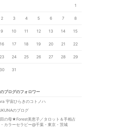
1
2
3
4
5
6
7
8
9
10
11
12
13
14
15
16
17
18
19
20
21
22
23
24
25
26
27
28
29
30
31
のブログのフォロワー
ara 宇宙ひらきのコトノハ
UKUNAのブログ
田の母★Forest美恵子／タロット＆手相占
・カラーセラピー@千葉・東京・茨城