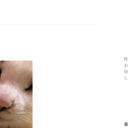
性
お
自
し
最