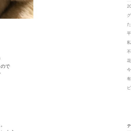
2
グ
た
平
私
不
時
花
たので
今
で
有
ピ
た。
テ