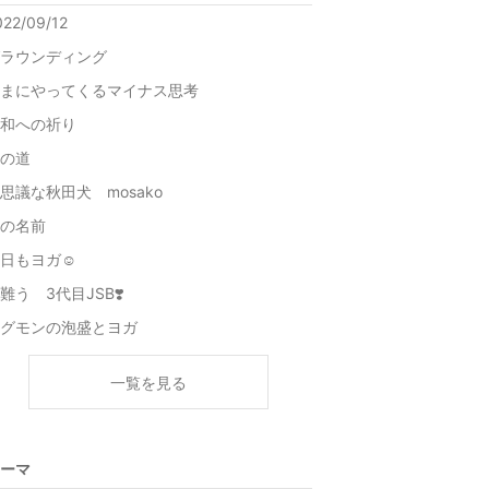
022/09/12
ラウンディング
まにやってくるマイナス思考
和への祈り
の道
思議な秋田犬 mosako
の名前
日もヨガ☺️
難う 3代目JSB❣️
グモンの泡盛とヨガ
一覧を見る
ーマ