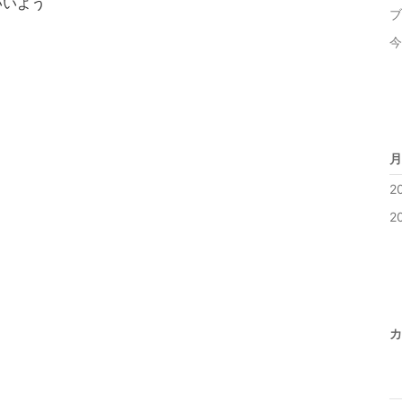
いいよう
ブ
今
月
2
2
カ