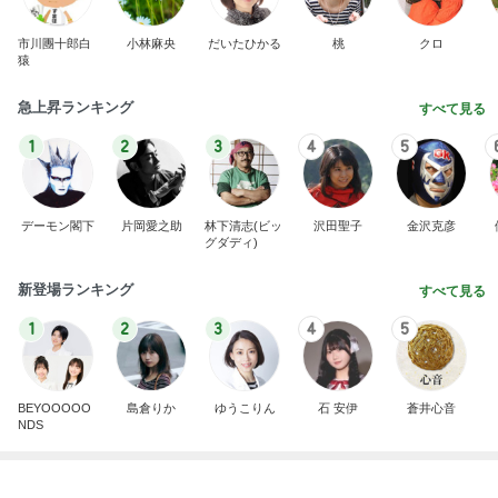
市川團十郎白
小林麻央
だいたひかる
桃
クロ
猿
急上昇ランキング
すべて見る
1
2
3
4
5
デーモン閣下
片岡愛之助
林下清志(ビッ
沢田聖子
金沢克彦
グダディ)
新登場ランキング
すべて見る
1
2
3
4
5
BEYOOOOO
島倉りか
ゆうこりん
石 安伊
蒼井心音
NDS