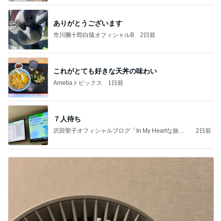
ありがとうございます
市川團十郎白猿オフィシャルB
2日前
これがとても好きな天丼の味わい
Amebaトピックス
1日前
７人待ち
沢田聖子オフィシャルブログ「In My Heartな旅日
2日前
記」by Ameba