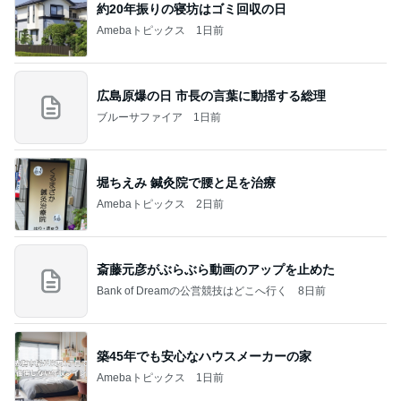
約20年振りの寝坊はゴミ回収の日
Amebaトピックス
1日前
広島原爆の日 市長の言葉に動揺する総理
ブルーサファイア
1日前
堀ちえみ 鍼灸院で腰と足を治療
Amebaトピックス
2日前
斎藤元彦がぶらぶら動画のアップを止めた
Bank of Dreamの公営競技はどこへ行く
8日前
築45年でも安心なハウスメーカーの家
Amebaトピックス
1日前