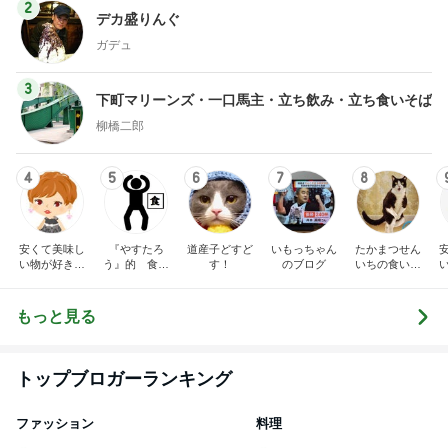
2
デカ盛りんぐ
ガデュ
3
下町マリーンズ・一口馬主・立ち飲み・立ち食いそば
柳橋二郎
4
5
6
7
8
安くて美味し
『やすたろ
道産子どすど
いもっちゃん
たかまつせん
い物が好き☆
う』的 食の
す！
のブログ
いちの食い散
彡
備忘録
らかし日記
もっと見る
トップブロガーランキング
ファッション
料理