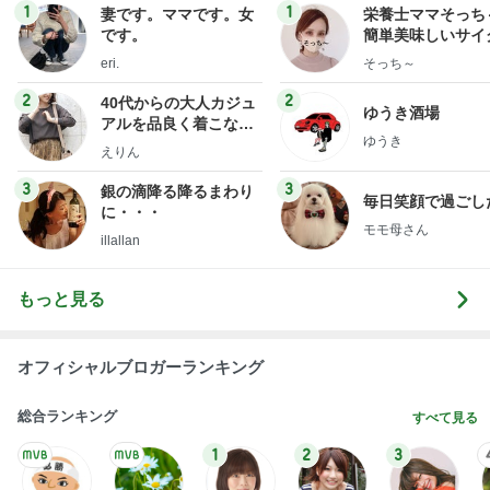
1
1
妻です。ママです。女
栄養士ママそっち
です。
簡単美味しいサイ
献立
eri.
そっち～
2
2
40代からの大人カジュ
ゆうき酒場
アルを品良く着こなす
ゆうき
ファッションブログ
えりん
3
3
銀の滴降る降るまわり
毎日笑顔で過ごし
に・・・
モモ母さん
illallan
もっと見る
オフィシャルブロガーランキング
総合ランキング
すべて見る
1
2
3