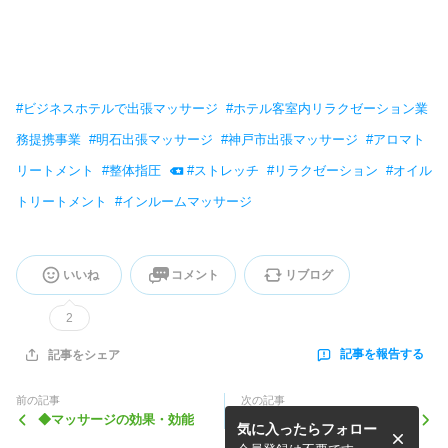
#
ビジネスホテルで出張マッサージ
#
ホテル客室内リラクゼーション業
務提携事業
#
明石出張マッサージ
#
神戸市出張マッサージ
#
アロマト
リートメント
#
整体指圧
#
ストレッチ
#
リラクゼーション
#
オイル
トリートメント
#
インルームマッサージ
いいね
コメント
リブログ
2
記事を報告する
記事をシェア
前の記事
次の記事
◆マッサージの効果・効能
謹賀新年 2026年もよろし
気に入ったらフォロー
くお願いいたします★