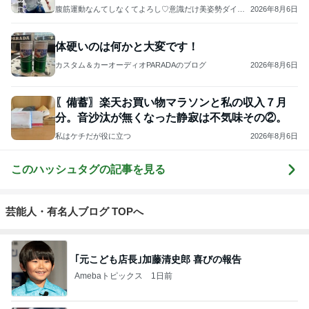
腹筋運動なんてしなくてよろし♡意識だけ美姿勢ダイエ
2026年8月6日
ット♡勝手に痩せる体になる秘密
体硬いのは何かと大変です！
カスタム＆カーオーディオPARADAのブログ
2026年8月6日
〖備蓄〗楽天お買い物マラソンと私の収入７月
分。音沙汰が無くなった静寂は不気味その②。
私はケチだが役に立つ
2026年8月6日
このハッシュタグの記事を見る
芸能人・有名人ブログ TOPへ
｢元こども店長｣加藤清史郎 喜びの報告
Amebaトピックス
1日前