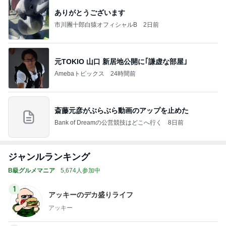
ありがとうございます
市川團十郎白猿オフィシャルB
2日前
元TOKIO 山口 新居地公開に｢謙虚な部屋｣
Amebaトピックス
24時間前
斎藤元彦がぶらぶら動画のアップを止めた
Bank of Dreamの公営競技はどこへ行く
8日前
ジャンルランキング
B級グルメマニア
5,674人参加中
1
アッキーのデカ盛りライフ
アッキー