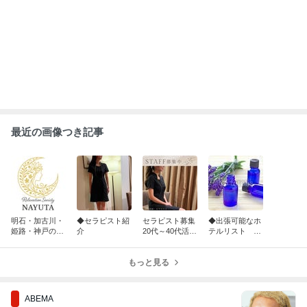
最近の画像つき記事
明石・加古川・
◆セラピスト紹
セラピスト募集
◆出張可能なホ
姫路・神戸の出
介
20代～40代活躍
テルリスト 姫
張マッサージに
中! 積極採用
路・加古川・明
ご利用ください
中! 未経験者も
石・垂水・神戸
ませ明石★
もっと見る
安心、充実の無
エリア
料研修あり★
ABEMA