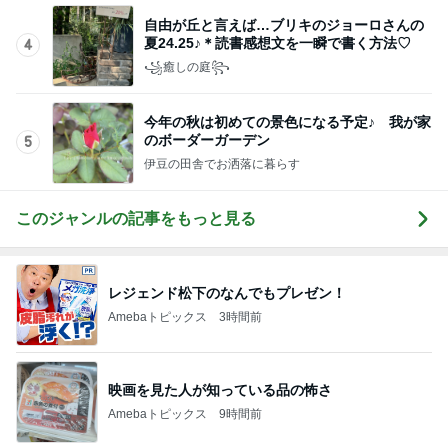
自由が丘と言えば…ブリキのジョーロさんの
夏24.25♪＊読書感想文を一瞬で書く方法♡
4
꧁癒しの庭꧂
今年の秋は初めての景色になる予定♪ 我が家
のボーダーガーデン
5
伊豆の田舎でお洒落に暮らす
このジャンルの記事をもっと見る
レジェンド松下のなんでもプレゼン！
Amebaトピックス
3時間前
映画を見た人が知っている品の怖さ
Amebaトピックス
9時間前