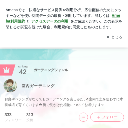
室内ガーデニング️️
アプリをダウンロードして
ブログの更新通知
を受け取りまし
開く
ょう。
ranking
42
ガーデニングジャンル
室内ガーデニング️️
お庭やベランダがなくてもガーデニングを楽しみたい❗️ 室内で土を使わずに水
耕栽培で育てています️☘️ 街で見かけた植物についても綴ります✨️
333
313
フォロー
フォロワー
投稿