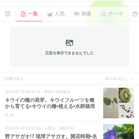
一覧
人気
画像
テーマ
広告を表示できませんでした
記事の表示
絞り込みなし
2026-07-20 00:44:21
・
果実の水耕栽培
キウイの種の発芽。キウイフルーツを種
から育てる•キウイの種•植える•水耕栽培
40
2026-07-18 22:51:00
・
お散歩 植物日記
野アサガオ!? 琉球アサガオ。開花時期•名