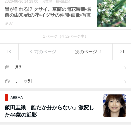
2026-06-30 14:29:00
・
お散歩 植物日記
畳が作れる!? クサイ。草藺の開花時期•名
前の由来•緑の花•イグサの仲間•画像•写真
37
1
ページ（全
32
ページ中）
前のページ
次のページ
月別
テーマ別
ABEMA
飯田圭織「誰だか分からない」激変し
た44歳の近影