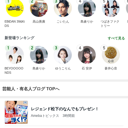
1
2
3
4
5
EBiDAN 39&Ki
高山善廣
こいたん
島倉りか
つばきファク
DS
トリー
新登場ランキング
すべて見る
1
2
3
4
5
BEYOOOOO
島倉りか
ゆうこりん
石 安伊
蒼井心音
NDS
芸能人・有名人ブログ TOPへ
レジェンド松下のなんでもプレゼン！
Amebaトピックス
3時間前