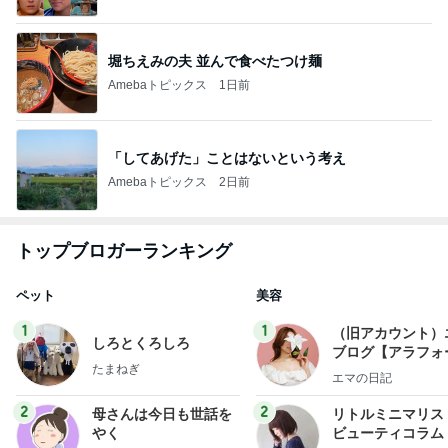
堀ちえみの夫 並んで食べたつけ麺
Amebaトピックス
1日前
「してあげた」ことはないという考え
Amebaトピックス
2日前
トップブロガーランキング
ペット
美容
1
1
（旧アカウント）
しろとくろしろ
ブログ【アラフォ
たまねぎ
社売却セカンドラ
エマの日記
フ】
2
2
母さんは今日も世話を
リトルミニマリス
やく
ビューティコラム 