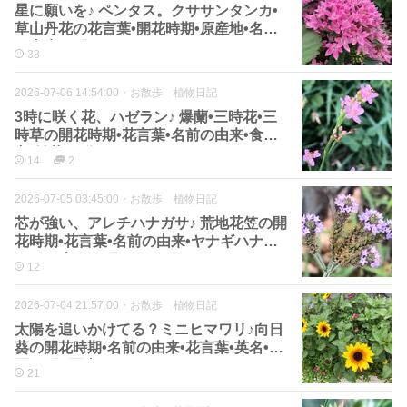
星に願いを♪ ペンタス。クササンタンカ•
草山丹花の花言葉•開花時期•原産地•名前
の由来•画像
38
2026-07-06 14:54:00
・
お散歩 植物日記
3時に咲く花、ハゼラン♪ 爆蘭•三時花•三
時草の開花時期•花言葉•名前の由来•食べ
方•雑草•画像
14
2
2026-07-05 03:45:00
・
お散歩 植物日記
芯が強い、アレチハナガサ♪ 荒地花笠の開
花時期•花言葉•名前の由来•ヤナギハナガ
サとの違い•画像
12
2026-07-04 21:57:00
・
お散歩 植物日記
太陽を追いかけてる？ミニヒマワリ♪向日
葵の開花時期•名前の由来•花言葉•英名•小
夏•画像•写真
21