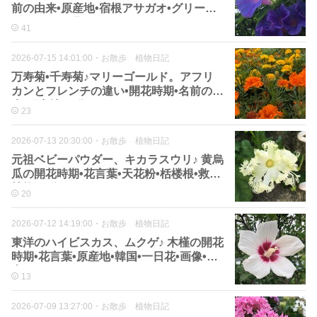
前の由来•原産地•宿根アサガオ•グリーン
カーテン•画像
41
2026-07-15 14:01:00
・
お散歩 植物日記
万寿菊•千寿菊♪マリーゴールド。アフリ
カンとフレンチの違い•開花時期•名前の由
来•原産地•画像
23
2026-07-13 20:30:00
・
お散歩 植物日記
元祖ベビーパウダー、キカラスウリ♪ 黄烏
瓜の開花時期•花言葉•天花粉•栝楼根•救荒
植物•画像
20
2026-07-12 14:19:00
・
お散歩 植物日記
東洋のハイビスカス、ムクゲ♪ 木槿の開花
時期•花言葉•原産地•韓国•一日花•画像•写
真
13
2026-07-09 13:27:00
・
お散歩 植物日記