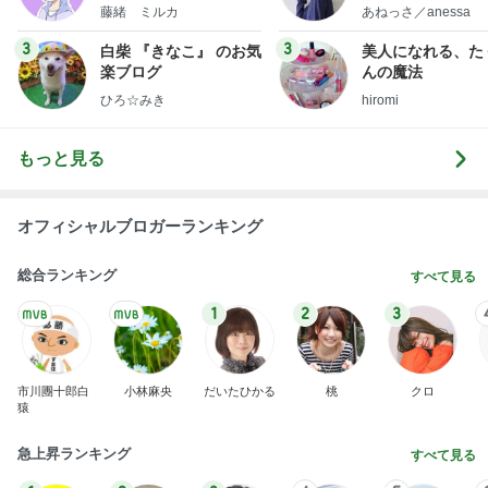
little minimalist'
藤緒 ミルカ
あねっさ／anessa
uty colum
3
3
白柴 『きなこ』 のお気
美人になれる、た
楽ブログ
んの魔法
ひろ☆みき
hiromi
もっと見る
オフィシャルブロガーランキング
総合ランキング
すべて見る
1
2
3
市川團十郎白
小林麻央
だいたひかる
桃
クロ
猿
急上昇ランキング
すべて見る