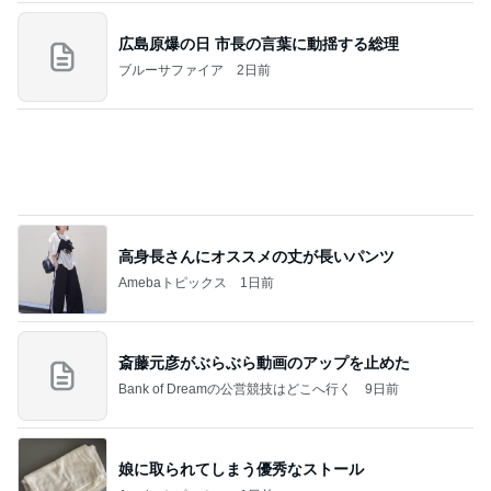
高身長さんにオススメの丈が長いパンツ
Amebaトピックス
1日前
斎藤元彦がぶらぶら動画のアップを止めた
Bank of Dreamの公営競技はどこへ行く
9日前
娘に取られてしまう優秀なストール
Amebaトピックス
1日前
ありがとうございます
市川團十郎白猿オフィシャルB
3日前
旦那を亡くし悲しみと共に歩む人生