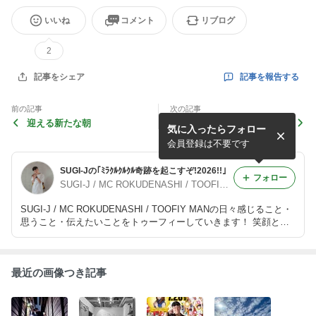
いいね
コメント
リブログ
2
記事を報告する
記事をシェア
前の記事
次の記事
迎える新たな朝
今日までの道のり
気に入ったらフォロー
会員登録は不要です
SUGI-Jの｢ﾐﾗｸﾙｸﾙｸﾙ奇跡を起こすぞ!2026!!｣
フォロー
SUGI-J / MC ROKUDENASHI / TOOFIY MAN
SUGI-J / MC ROKUDENASHI / TOOFIY MANの日々感じること・
思うこと・伝えたいことをトゥーフィーしていきます！ 笑顔とハ
ッピーをお届けblogへようこそ
最近の画像つき記事