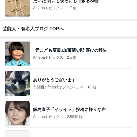
だいた 前にも後ろにもできる秋物
Amebaトピックス
1日前
芸能人・有名人ブログ TOPへ
｢元こども店長｣加藤清史郎 喜びの報告
Amebaトピックス
2日前
ありがとうございます
市川團十郎白猿オフィシャルB
3日前
飯島直子「イライラ」投稿に様々な声
Amebaトピックス
23時間前