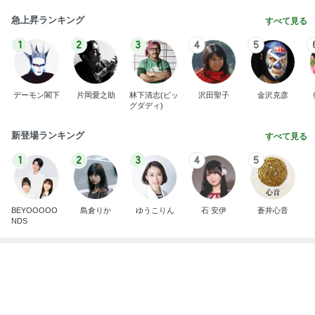
1
2
3
4
5
BEYOOOOO
島倉りか
ゆうこりん
石 安伊
蒼井心音
NDS