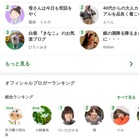
もっと見る
オフィシャルブロガーランキング
総合ランキング
すべて見る
1
2
3
市川團十郎白
小林麻央
だいたひかる
桃
クロ
猿
急上昇ランキング
すべて見る
1
2
3
4
5
デーモン閣下
片岡愛之助
林下清志(ビッ
沢田聖子
金沢克彦
グダディ)
新登場ランキング
すべて見る