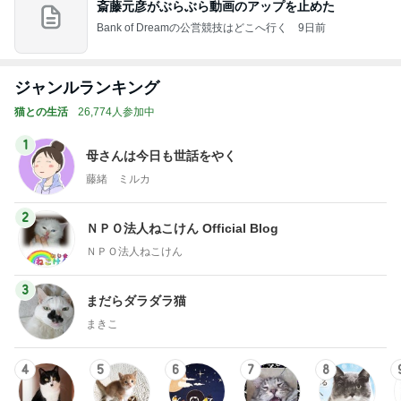
斎藤元彦がぶらぶら動画のアップを止めた
Bank of Dreamの公営競技はどこへ行く
9日前
ジャンルランキング
猫との生活
26,774人参加中
1
母さんは今日も世話をやく
藤緒 ミルカ
2
ＮＰＯ法人ねこけん Official Blog
ＮＰＯ法人ねこけん
3
まだらダラダラ猫
まきこ
4
5
6
7
8