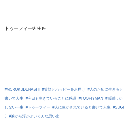
トゥーフィー🤟🤟🤟
#
MCROKUDENASHI
#
笑顔とハッピーをお届け
#
人のために生きると
書いて人生
#
今日も生きていることに感謝
#
TOOFIYMAN
#
感謝しか
しない一生
#
トゥーフィー
#
人に生かされていると書いて人生
#
SUGI
J
#
涙から浮かぶいろんな思い出