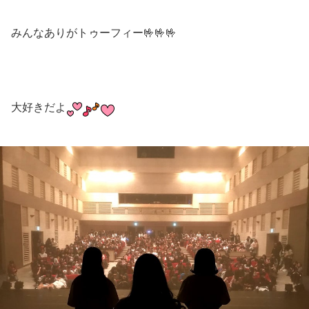
みんなありがトゥーフィー🤟🤟🤟
大好きだよ