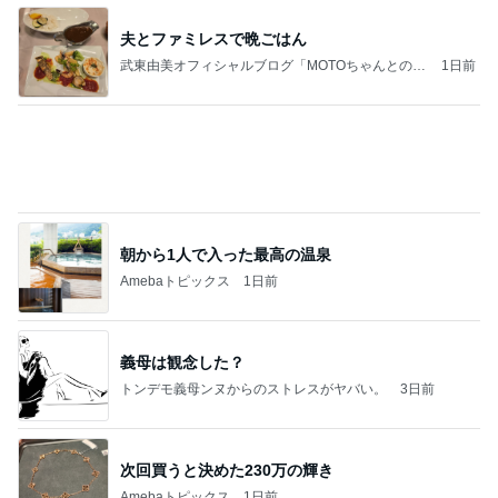
朝から1人で入った最高の温泉
Amebaトピックス
1日前
義母は観念した？
トンデモ義母ンヌからのストレスがヤバい。
3日前
次回買うと決めた230万の輝き
Amebaトピックス
1日前
同じ夢
四コマ戦士 パパ戦記
10日前
5色のプレート付きのネックレス
Amebaトピックス
1日前