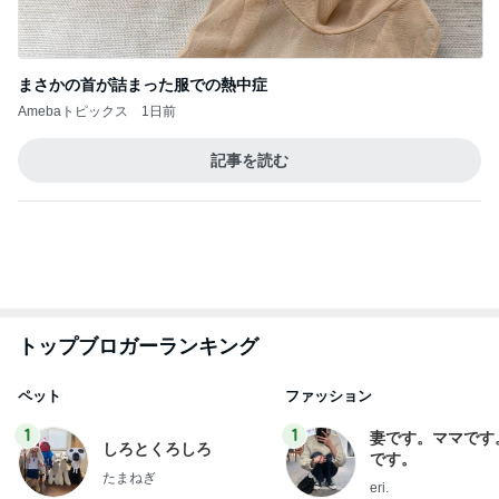
Amebaトピックス
1日前
記事を読む
トップブロガーランキング
ペット
ファッション
1
1
妻です。ママです
しろとくろしろ
です。
たまねぎ
eri.
2
2
母さんは今日も世話を
40代からの大人
やく
アルを品良く着こ
ファッションブロ
藤緒 ミルカ
えりん
3
3
白柴 『きなこ』 のお気
銀の滴降る降るま
楽ブログ
に・・・
ひろ☆みき
illallan