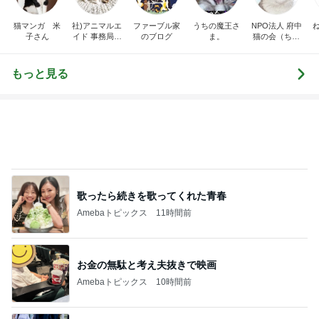
猫マンガ 米
社)アニマルエ
ファーブル家
うちの魔王さ
NPO法人 府中
子さん
イド 事務局＆
のブログ
ま。
猫の会（ちゅ
みんなの日記
ー猫）
もっと見る
歌ったら続きを歌ってくれた青春
Amebaトピックス
11時間前
お金の無駄と考え夫抜きで映画
Amebaトピックス
10時間前
夫に隠れてこっそり続けた塾通い
Amebaトピックス
14時間前