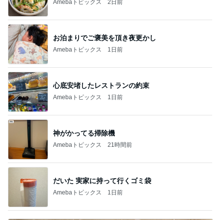
little minimalist's bea
あねっさ／anessa
あべかわ
uty colum
3
3
美人になれる、たくさ
四十路シンパパの
んの魔法
日記
hiromi
はやパパ
もっと見る
オフィシャルブロガーランキング
総合ランキング
すべて見る
1
2
3
市川團十郎白
小林麻央
だいたひかる
桃
クロ
猿
急上昇ランキング
すべて見る