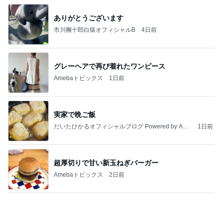
てください❗️
マリアオフィシャルブログ「ひむかの風にさそわれ
2日前
て」Powered by Ameba
夫の入退院と義母の急逝の1年
Amebaトピックス
14時間前
大当たり？！ディズニーストア夏祭り…何当た
る？！夏祭りくじに挑戦！！！
高校生Dヲタ Ꭰ-ᎮꭵꭹꭴのDisneyにっき！！✎ܚ
14日前