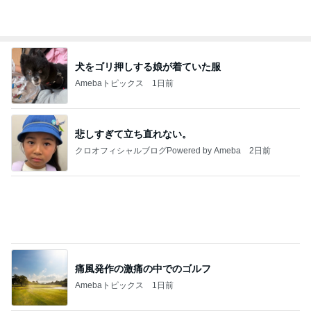
めっちゃ欲しい企業コラボを衝動買い
Amebaトピックス
10時間前
強子の楽しい（？）ママ友トラブル【年長編】第10
1話
ウメブログ
4日前
応募したい当たった事のないパーティ
Amebaトピックス
1日前
能登揺れ、東北も⚠️夢見が増えて来ました❗️注意し