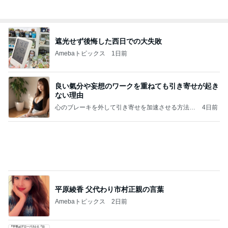
手島優 夫出張で長期間ワンオペ
Amebaトピックス
1日前
【新記事】これができる女性を男は手放せない！究
極の恋愛テクニック
クノタチホオフィシャルブログ「恋学・性学研究
2日前
室」Powered by Ameba
パナソニックの家の快適さの秘密
Amebaトピックス
18時間前
平和を守る