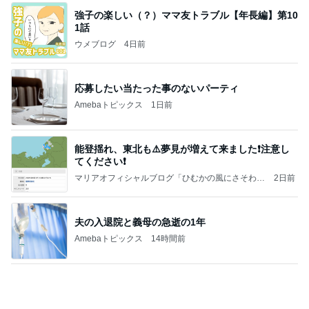
MENTUM
☆☆☆ゆきちにっき☆☆☆
7日前
秋野暢子 日曜日もたっぷり頂いた朝食
Amebaトピックス
14時間前
【秩父鉄道】８/２～１１/３０開催 ガリガリ君が
秩父鉄道に遊びにやってくる！のご紹介です
秩父市議会議員 黒澤秀之 ブログ Powered by Ame
10日前
ba