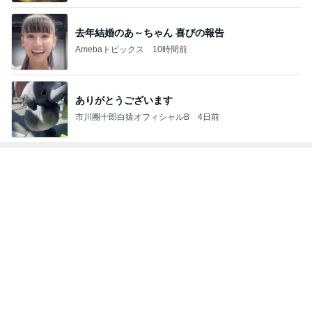
去年結婚のあ～ちゃん 喜びの報告
Amebaトピックス
10時間前
ありがとうございます
市川團十郎白猿オフィシャルB
4日前
ジャンルランキング
スイーツ・デザートマニア
10,938人参加中
1
華麗なるスタバマダム
華麗なるスタバマダム （スターバックス研究家）
2
オヤジのスイーツ時々ランニングブログ
オヤジ@sweets