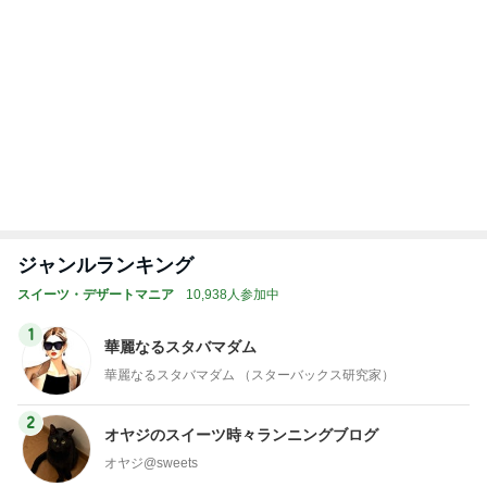
3
東京モーニング日和
maldoror
4
5
6
7
8
ひとりでもま
ラテログ
わんたのスイ
紅子のセレブ
みねみねのス
めにがんばる
ーツ日記〜小
なグルメ日記
イーツ&食パ
ブログ
さな幸せ♡コ
ンブログ❤️
ンビニスイー
ツ〜
もっと見る
地味にうまい豆苗とちくわの副菜
Amebaトピックス
2日前
お泊まりでご褒美を頂き夜更かし
Amebaトピックス
1日前