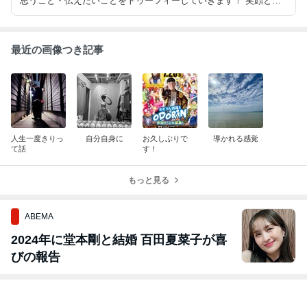
思うこと・伝えたいことをトゥーフィーしていきます！ 笑顔とハ
ッピーをお届けblogへようこそ
最近の画像つき記事
人生一度きりっ
自分自身に
お久しぶりで
導かれる感覚
て話
す！
もっと見る
ABEMA
2024年に堂本剛と結婚 百田夏菜子が喜
びの報告