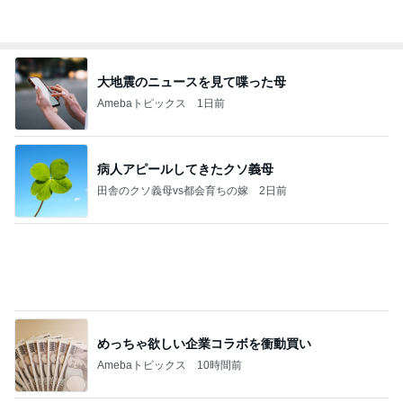
堀ちえみ 美容で一番大切だと実感
Amebaトピックス
1日前
日東駒専や産近甲龍は英語よりも国語の攻略が重視
される、のかもしれない。
Bank of Dreamの公営競技はどこへ行く
11日前
日に日に成長を感じる毎日の癒し
Amebaトピックス
1日前
☆We're timelesz LIVE TOUR 2026 episode2 MO