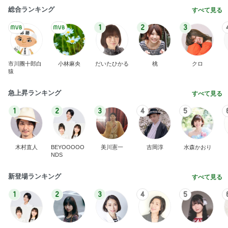
実家で晩ご飯
だいたひかるオフィシャルブログ Powered by Ame
1日前
ba
超厚切りで甘い新玉ねぎバーガー
Amebaトピックス
2日前
わあ喉は‥
藤田朋子オフィシャルブログ「笑顔の種と眠る犬」
2日前
Powered by Ameba