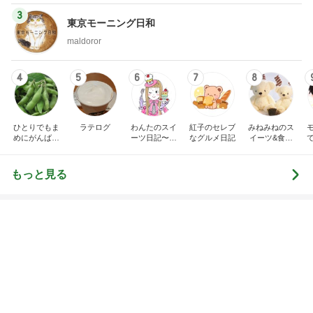
心底安堵したレストランの約束
Amebaトピックス
1日前
神がかってる掃除機
Amebaトピックス
21時間前
だいた 実家に持って行くゴミ袋
Amebaトピックス
1日前