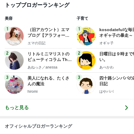
痛風発作の激痛の中でのゴルフ
Amebaトピックス
1日前
ありがとうございます
市川團十郎白猿オフィシャルB
4日前
グレーヘアで再び着れたワンピース
Amebaトピックス
1日前