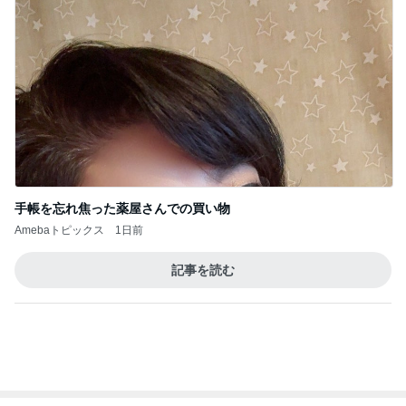
1
2
3
4
5
木村直人
BEYOOOOO
美川憲一
吉岡淳
水森かおり
NDS
新登場ランキング
すべて見る
1
2
3
4
5
BEYOOOOO
島倉りか
ゆうこりん
MOMIママ
石 安伊
NDS
犬をゴリ押しする娘が着ていた服
Amebaトピックス
1日前
悲しすぎて立ち直れない。
クロオフィシャルブログPowered by Ameba
2日前