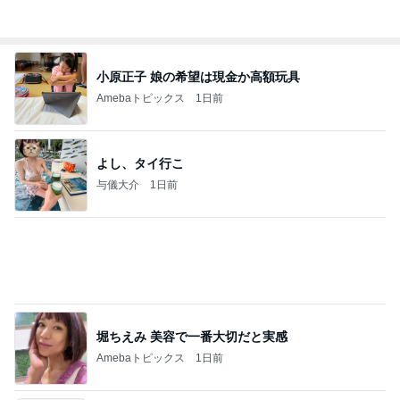
平原綾香 父代わり市村正親の言葉
Amebaトピックス
2日前
㊗️喜びを分け合える未来❣️”【この混沌の理由】”⽇
本も⾦融リセットの準備をしてます ””
あいすくりーむ『めるころ』
1時間前
絶対好きだと言われ頂いたお土産
Amebaトピックス
2日前
クロとこいたんって何かあったの？