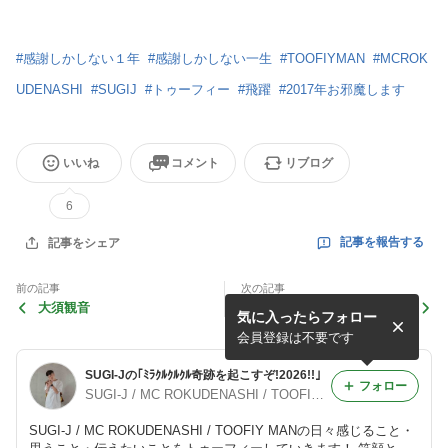
#
感謝しかしない１年
#
感謝しかしない一生
#
TOOFIYMAN
#
MCROK
UDENASHI
#
SUGIJ
#
トゥーフィー
#
飛躍
#
2017年お邪魔します
いいね
コメント
リブログ
6
記事を報告する
記事をシェア
前の記事
次の記事
大須観音
2016年たくんさのありがと
気に入ったらフォロー
う～感謝の一年～
会員登録は不要です
SUGI-Jの｢ﾐﾗｸﾙｸﾙｸﾙ奇跡を起こすぞ!2026!!｣
フォロー
SUGI-J / MC ROKUDENASHI / TOOFIY MAN
SUGI-J / MC ROKUDENASHI / TOOFIY MANの日々感じること・