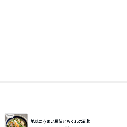
手帳を忘れ焦った薬屋さんでの買い物
Amebaトピックス
1日前
記事を読む
トップブロガーランキング
美容
子育て
1
1
（旧アカウント）エマ
kosodatefulな毎
ブログ【アラフォー会
オギャ子の暴走～
社売却セカンドライ
エマの日記
オギャ子
フ】
2
2
リトルミニマリストの
日曜日は９時まで
ビューティコラム The
い。