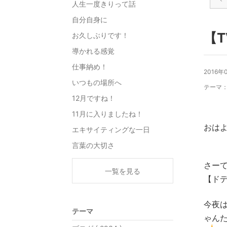
人生一度きりって話
自分自身に
【
お久しぶりです！
導かれる感覚
仕事納め！
2016年
いつもの場所へ
テーマ
12月ですね！
11月に入りましたね！
おは
エキサイティングな一日
言葉の大切さ
さー
一覧を見る
【ド
今夜
テーマ
ゃん