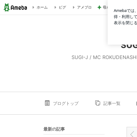
母が忘れ悔しい440
ホーム
ピグ
アメブロ
【TV】今夜のドデスカナイト | SUGI-Jの｢ﾐﾗｸﾙｸﾙｸﾙ奇跡を起こす
SU
SUGI-J / MC ROKUD
ブログトップ
記事一覧
最新の記事