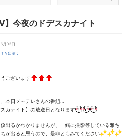
TV】今夜のドデスカナイト
06月03日
：
ＴＶ出演
ようございます
て、本日メ～テレさんの番組…
デスカナイト】の放送日となります
は僕出るかわかりませんが、一緒に撮影等している雅ち
たちが出ると思うので、是非ともみてください