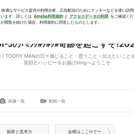
万の保険料
芸能人ブログ
人気ブログ
新規登録
ログ
ぞ!2026!!｣
GI-Jの｢ﾐﾗｸﾙｸﾙｸﾙ奇跡を起こすぞ!2026
ENASHI / TOOFIY MANの日々感じること・思うこと・伝え
笑顔とハッピーをお届けblogへようこそ
画像一覧
動画一覧
観察と思考力
金曜はここやでー