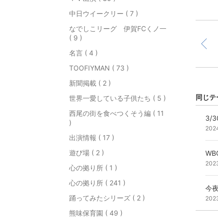
中日ウイークリー ( 7 )
なでしこリーグ 伊賀FCくノ一
( 9 )
名言 ( 4 )
TOOFIYMAN ( 73 )
新聞掲載 ( 2 )
同じテ
世界一愛している子供たち ( 5 )
西尾の街を食べつくそう編 ( 11
3/
)
202
出演情報 ( 17 )
遊び場 ( 2 )
W
202
心の拠り所 ( 1 )
心の拠り所 ( 241 )
今
踊ってみたシリーズ ( 2 )
202
熊味保育園 ( 49 )