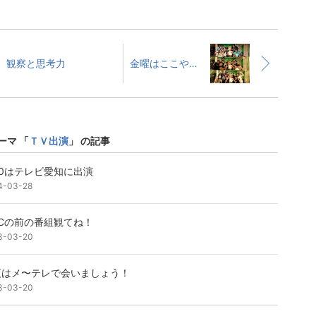
観察と思考力
金曜はここやでー
ーマ 「
ＴＶ出演
」 の記事
30はテレビ愛知に出演
4-03-28
BCの前の番組観てね！
3-03-20
夜はメ〜テレで会いましょう！
3-03-20