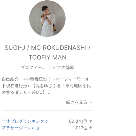
SUGI-J / MC ROKUDENASHI /
TOOFIY MAN
プロフィール
ピグの部屋
自己紹介：
<中毒者続出！トゥーフィーワール
ド現在進行形> 【魂をゆさぶる！東海地区を代
表するダンサー兼MC】 ...
続きを見る ＞
全体ブログランキング
89,841
位
↑
ラ
アラサージャンル
1,017
位
↑
ン
ラ