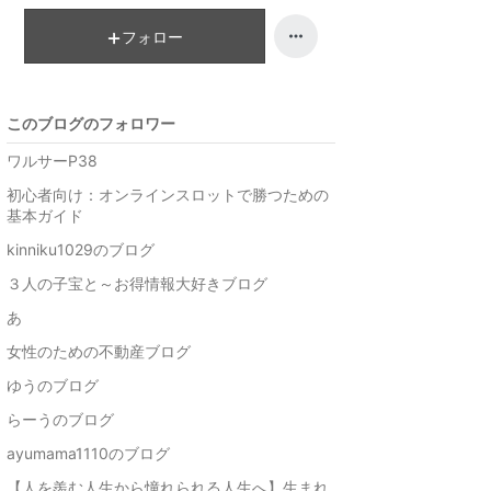
キ
ン
ン
キ
フォロー
グ
ン
上
グ
昇
上
このブログのフォロワー
昇
ワルサーP38
初心者向け：オンラインスロットで勝つための
基本ガイド
kinniku1029のブログ
３人の子宝と～お得情報大好きブログ
あ
女性のための不動産ブログ
ゆうのブログ
らーうのブログ
ayumama1110のブログ
【人を羨む人生から憧れられる人生へ】生まれ