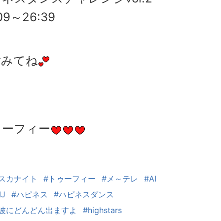
09～26:39
対みてね
ゥーフィー
スカナイト
#トゥーフィー
#メ～テレ
#AI
IJ
#ハピネス
#ハピネスダンス
上波にどんどん出ますよ
#highstars