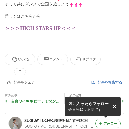
そして共にダンスで全国を旅しよう
詳しくはこちらから・・・
＞＞＞HIGH STARS HP＜＜＜
いいね
コメント
リブログ
7
記事を報告する
記事をシェア
前の記事
次の記事
吉良ワイキキビーチでダンス
DANCE@LIVE RIZE CHUB
気に入ったらフォロー
祭
U vol,1！したっ！
会員登録は不要です
SUGI-Jの｢ﾐﾗｸﾙｸﾙｸﾙ奇跡を起こすぞ!2026!!｣
フォロー
SUGI-J / MC ROKUDENASHI / TOOFIY MAN