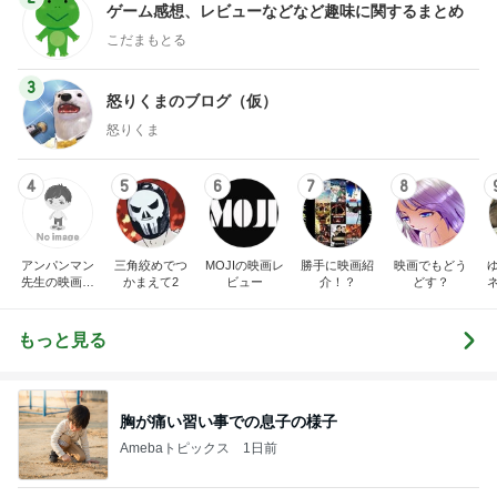
ゲーム感想、レビューなどなど趣味に関するまとめ
こだまもとる
3
怒りくまのブログ（仮）
怒りくま
4
5
6
7
8
アンパンマン
三角絞めでつ
MOJIの映画レ
勝手に映画紹
映画でもどう
先生の映画講
かまえて2
ビュー
介！？
どす？
座
もっと見る
胸が痛い習い事での息子の様子
Amebaトピックス
1日前