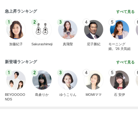
急上昇ランキング
すべて見る
1
2
3
4
5
加藤紀子
Sakurashimeji
真飛聖
尼子勝紀
モーニング
娘。'26 天気組
新登場ランキング
すべて見る
1
2
3
4
5
BEYOOOOO
島倉りか
ゆうこりん
MOMIママ
石 安伊
NDS