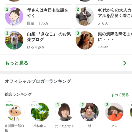
2
2
母さんは今日も世話を
40代からの大人
やく
アルを品良く着こ
ファッションブロ
藤緒 ミルカ
えりん
3
3
白柴 『きなこ』 のお気
銀の滴降る降るま
楽ブログ
に・・・
ひろ☆みき
illallan
もっと見る
オフィシャルブロガーランキング
総合ランキング
すべて見る
1
2
3
市川團十郎白
小林麻央
だいたひかる
桃
クロ
猿