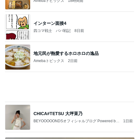
Amebaトピックス
18時間前
インターン面接4
四コマ戦士 パパ戦記
8日前
地元民が熱愛するホロホロの逸品
Amebaトピックス
2日前
CHICA#TETSU 大坪茉乃
BEYOOOOONDSオフィシャルブログ Powered by
1日前
Ameba