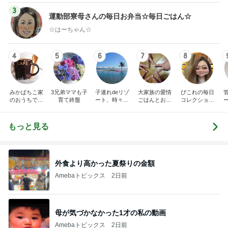
3
運動部寮母さんの毎日お弁当☆毎日ごはん☆
☆はーちゃん☆
4
5
6
7
8
みかぱちこ家
3兄弟ママも子
子連れdeリゾ
大家族の愛情
ぴこれの毎日
のおうちでご
育て終盤
ート、時々キ
ごはんとお弁
コレクション
はん
ャラ弁
当❤︎
♬.*ﾟ
もっと見る
外食より高かった夏祭りの金額
Amebaトピックス
2日前
母が気づかなかった1才の私の動画
Amebaトピックス
2日前