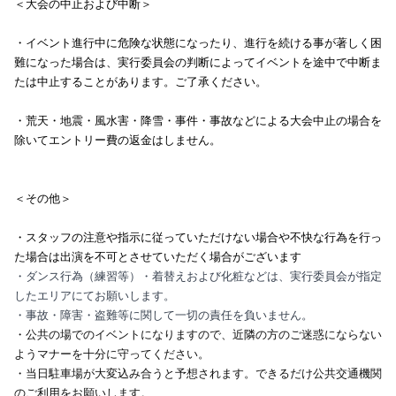
＜大会の中止および中断＞
・イベント進行中に危険な状態になったり、進行を続ける事が著しく困
難になった場合は、実行委員会の判断によってイベントを途中で中断ま
たは中止することがあります。ご了承ください。
・荒天・地震・風水害・降雪・事件・事故などによる大会中止の場合を
除いてエントリー費の返金はしません。
＜その他＞
・スタッフの注意や指示に従っていただけない場合や不快な行為を行っ
た場合は出演を不可とさせていただく場合がございます
・ダンス行為（練習等）・着替えおよび化粧などは、実行委員会が指定
したエリアにてお願いします。
・事故・障害・盗難等に関して一切の責任を負いません。
・公共の場でのイベントになりますので、近隣の方のご迷惑にならない
ようマナーを十分に守ってください。
・当日駐車場が大変込み合うと予想されます。できるだけ公共交通機関
のご利用をお願いします。