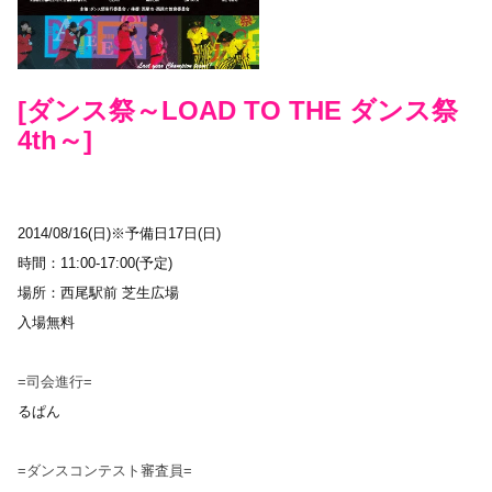
[
ダ
ン
ス
祭
～
L
O
A
D
T
O
T
H
E
ダ
ン
ス
祭
4th
～
]
2014/08/16(日)※予備日17日(日)
時間：11:00-17:00(予定)
場所：西尾駅前 芝生広場
入場無料
=司会進行=
るぱん
=ダンスコンテスト審査員=