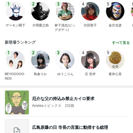
1
2
3
4
5
デーモン閣下
片岡愛之助
林下清志(ビッ
沢田聖子
金沢克彦
グダディ)
新登場ランキング
すべて見る
1
2
3
4
5
BEYOOOOO
島倉りか
ゆうこりん
石 安伊
蒼井心音
NDS
厄介な父の持込み禁止カイロ要求
Amebaトピックス
2日前
広島原爆の日 市長の言葉に動揺する総理