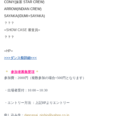
CONiY(抹茶 STAR CREW)
ARROW(INDIAN CREW)
SAYAKA(IDUMI+SAYAKA)
？？？
=SHOW CASE 審査員=
？？？
=HP=
>>>ダンス祭詳細<<<
参加者募集要項
参加費：
2000
円（複数参加の場合
+500
円となります）
・出場者受付：
10:00
～
10:30
・エントリー方法
：上記HPよりエントリー
申し込み先：
dancesai_nishio@yahoo.co.jp