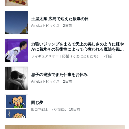
っぴぃな毎日」Powered by Ameba
土屋太鳳 広島で迎えた原爆の日
Amebaトピックス
2日前
力強いジャンプをまるで天上の美しさのように軽や
かに着氷その芸術性によって心奪われる魔法を織り
なす
フィギュアスケート応援（くまはともだち）
2日前
息子の発疹でまた仕事をお休み
Amebaトピックス
2日前
同じ夢
四コマ戦士 パパ戦記
10日前