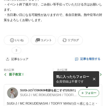
・イベント終了後片づけ、ごみ拾い等手伝っていただける方はお願いし
ます。
・当日暑い日になる可能性がありますので、各自日射病。熱中症等の対
策をよろしくお願いします。
いいね
コメント
リブログ
3
記事を報告する
記事をシェア
前の記事
次の記事
親子教室！
SOLARCH
気に入ったらフォロー
会員登録は不要です
SUGI-Jの｢ﾐﾗｸﾙｸﾙｸﾙ奇跡を起こすぞ!2026!!｣
フォロー
SUGI-J / MC ROKUDENASHI / TOOFIY MAN
SUGI-J / MC ROKUDENASHI / TOOFIY MANの日々感じること・