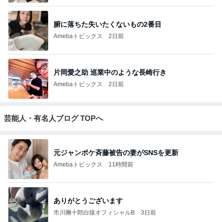
腑に落ちた失いたくないもの2番目
Amebaトピックス
2日前
片岡愛之助 巡業中のような長崎行き
Amebaトピックス
2日前
芸能人・有名人ブログ TOPへ
元ジャンポケ斉藤被告の妻がSNSを更新
Amebaトピックス
11時間前
ありがとうございます
市川團十郎白猿オフィシャルB
3日前