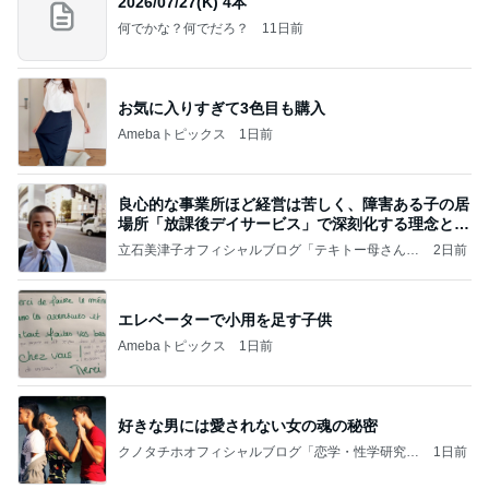
2026/07/27(K) 4本
何でかな？何でだろ？
11日前
お気に入りすぎて3色目も購入
Amebaトピックス
1日前
良心的な事業所ほど経営は苦しく、障害ある子の居
場所「放課後デイサービス」で深刻化する理念と現
実の
立石美津子オフィシャルブログ「テキトー母さんの
2日前
すすめ」Powered by Ameba
エレベーターで小用を足す子供
Amebaトピックス
1日前
好きな男には愛されない女の魂の秘密
クノタチホオフィシャルブログ「恋学・性学研究
1日前
室」Powered by Ameba