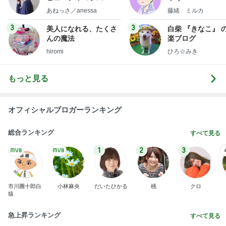
little minimalist's bea
あねっさ／anessa
藤緒 ミルカ
uty colum
3
3
美人になれる、たくさ
白柴 『きなこ』 
んの魔法
楽ブログ
hiromi
ひろ☆みき
もっと見る
オフィシャルブロガーランキング
総合ランキング
すべて見る
1
2
3
市川團十郎白
小林麻央
だいたひかる
桃
クロ
猿
急上昇ランキング
すべて見る