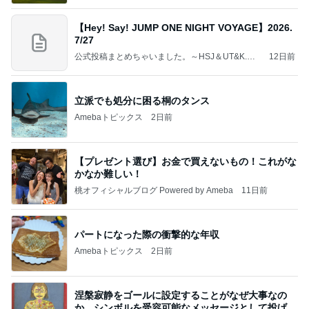
【Hey! Say! JUMP ONE NIGHT VOYAGE】2026.
7/27
公式投稿まとめちゃいました。～HSJ＆UT&K.O.
12日前
～
立派でも処分に困る桐のタンス
Amebaトピックス
2日前
【プレゼント選び】お金で買えないもの！これがな
かなか難しい！
桃オフィシャルブログ Powered by Ameba
11日前
パートになった際の衝撃的な年収
Amebaトピックス
2日前
涅槃寂静をゴールに設定することがなぜ大事なの
か、シンボルを受容可能なメッセージとして投げる