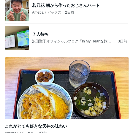
若乃花 朝から作ったおじさんハート
Amebaトピックス
2日前
７人待ち
沢田聖子オフィシャルブログ「In My Heartな旅日
3日前
記」by Ameba
これがとても好きな天丼の味わい