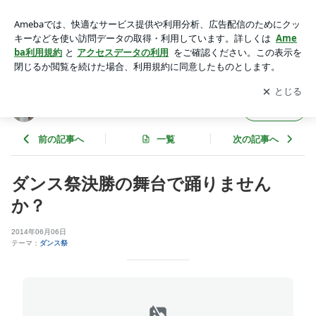
ダンス祭決勝の舞台で踊りませんか？ | SUGI-Jの｢ﾐﾗｸﾙｸﾙｸﾙ奇
跡を起こすぞ!2026!!｣
アプリをダウンロードして
ブログの更新通知
を受け取りまし
開く
ょう。
SUGI-Jの｢ﾐﾗｸﾙｸﾙｸﾙ奇跡を起こすぞ!2026!!｣
フォロー
前の記事へ
一覧
次の記事へ
ダンス祭決勝の舞台で踊りません
か？
2014年06月06日
テーマ：
ダンス祭