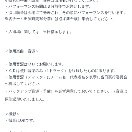
小道具の準備・設定・使用は出場者が行ってください。
・パフォーマンス時間は３分前後でお願いします。
・演目順番は会場にて発表され、その順にパフォーマンスを行います。
※各チーム出演時間
30
分前には必ず舞台横に集合してください。
・入退場に関しては、当日指示します。
＜使用楽曲・音源＞
・使用音源はＣＤでお願いします。
・ＣＤは使用音楽のみ（
1
トラック）を収録したものに限ります。
・使用音源（ディスク）にチーム名・代表者名を表示し当日実行委員会
へ提出してください。
・バックアップ音源（予備）を必ず用意しておいてください。（音源は
原則返却いたしません。）
＜撮影＞
・撮影は
OK
です。