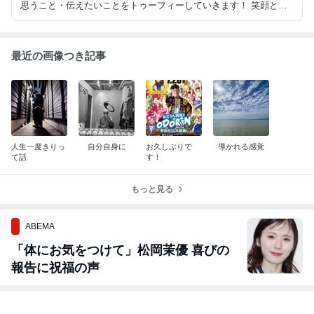
思うこと・伝えたいことをトゥーフィーしていきます！ 笑顔とハ
ッピーをお届けblogへようこそ
最近の画像つき記事
人生一度きりっ
自分自身に
お久しぶりで
導かれる感覚
て話
す！
もっと見る
ABEMA
「体にお気をつけて」松岡茉優 喜びの
報告に祝福の声