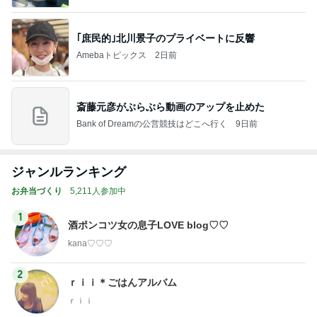
｢庶民的｣北川景子のプライベートに反響
Amebaトピックス
2日前
斎藤元彦がぶらぶら動画のアップを止めた
Bank of Dreamの公営競技はどこへ行く
9日前
ジャンルランキング
お弁当づくり
5,211人参加中
1
酒ポンコツ女の息子LOVE blog♡♡
kana♡♡♡
2
ｒｉｉ＊ごはんアルバム
ｒｉｉ