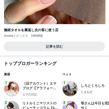
施術タオルを裏返し次の客に使う店
Amebaトピックス
18時間前
記事を読む
トップブロガーランキング
美容
ペット
1
1
（旧アカウント）エマ
しろとくろしろ
ブログ【アラフォー会
たまねぎ
社売却セカンドライ
エマの日記
フ】
2
2
リトルミニマリストの
母さんは今日も世
ビューティコラム The
やく