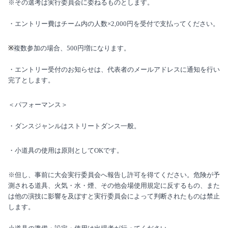
※その選考は実行委員会に委ねるものとします。
・エントリー費はチーム内の人数×
2,000
円を受付で支払ってください。
※
複数参加の場合、
500
円増になります。
・エントリー受付のお知らせは、代表者のメールアドレスに通知を行い
完了とします。
＜パフォーマンス＞
・ダンスジャンルはストリートダンス一般。
・小道具の使用は原則として
OK
です。
※但し、事前に大会実行委員会へ報告し許可を得てください。危険が予
測される道具、火気・水・煙、その他会場使用規定に反するもの、また
は他の演技に影響を及ぼすと実行委員会によって判断されたものは禁止
します。