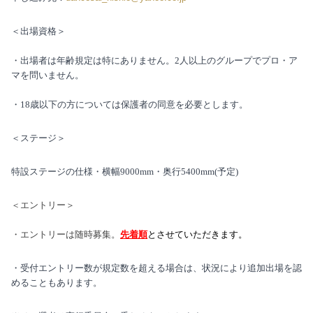
＜出場資格＞
・出場者は年齢規定は特にありません。
2
人以上のグループでプロ・ア
マを問いません。
・
18
歳以下の方については保護者の同意を必要とします。
＜ステージ＞
特設ステージの仕様・横幅
9000mm
・奥行
5400mm(予定)
＜エントリー＞
・エントリーは随時募集。
先着順
とさせていただきます。
・受付エントリー数が規定数を超える場合は、状況により追加出場を認
めることもあります。