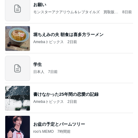
お願い
モンスターアクアリウム＆レプタイルズ 買取販売
8日前
情報
堀ちえみの夫 朝食は喜多方ラーメン
Amebaトピックス
2日前
学生
日本人
7日前
書けなかった25年間の恋愛の記録
Amebaトピックス
2日前
お盆の予定とパームツリー
roo's MEMO
7時間前