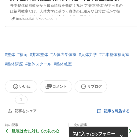
園駅よりすぐ)
井本整体福岡教室から最新情報を発信！九州で”井本整体“が学べるの
は福岡教室だけ。人体力学に基づく身体の仕組みや日常に活かす技
術、自分で身体を整える事が出来る人体力学体操を学びます。もっ
imotoseitai-fukuoka.com
と身近に、もっと気軽に体験出来るようにミニセミナーや体操レッ
スンなどを行なっています。
#
整体
#
福岡
#
井本整体
#
人体力学体操
#
人体力学
#
井本整体福岡室
#
整体講座
#
整体スクール
#
整体教室
いいね
コメント
リブログ
1
記事を報告する
記事をシェア
前の記事
次の記事
服装は命に対しての礼の心
2024年４月井本整体初等講
気に入ったらフォロー
座案内と初等講座生の声