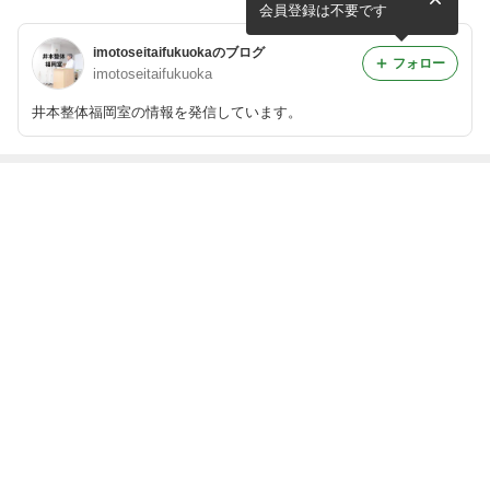
会員登録は不要です
imotoseitaifukuokaのブログ
フォロー
imotoseitaifukuoka
井本整体福岡室の情報を発信しています。
最近の画像つき記事
花粉症と井本整
人体力学井本整
整体はAIには出
概念を変える！
体
体福岡教室
来ない何故な
井本整体福岡教
ら‥
室
もっと見る
ABEMA