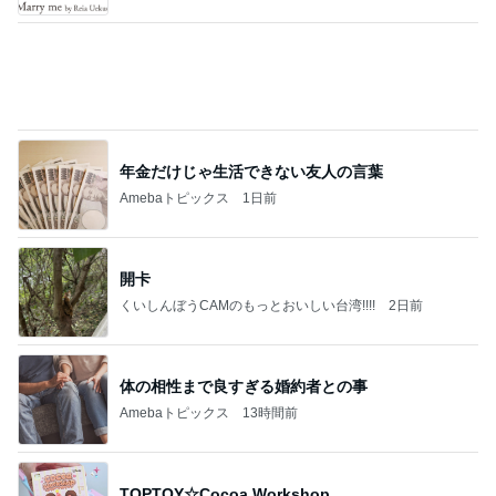
ディズニーファン Dのブログ
8日前
体調不良の夫が始めた小麦粉禁止
Amebaトピックス
2日前
有名なのかな！？
だいたひかるオフィシャルブログ Powered by Ame
2日前
ba