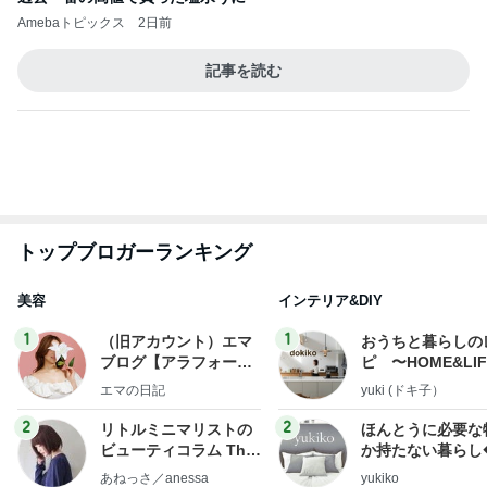
3
3
美人になれる、たくさ
１００均・カルデ
んの魔法
好き！食いしん坊
らりん☆のブログ
hiromi
☆きらりん☆
もっと見る
オフィシャルブロガーランキング
総合ランキング
すべて見る
1
2
3
市川團十郎白
小林麻央
だいたひかる
桃
クロ
猿
急上昇ランキング
すべて見る
1
2
3
4
5