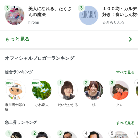
AKB48
たんぽぽ川村
北村総一朗
北別府学
OCHA NORM
エミコ
A
新登場ランキング
すべて見る
1
2
3
4
5
BEYOOOOO
ゆうこりん
島倉りか
石 安伊
蒼井心音
NDS