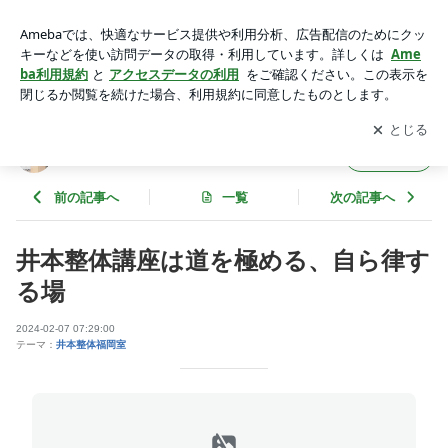
井本整体講座は道を極める、自ら律する場 | imotoseitaifukuok
aのブログ
アプリをダウンロードして
ブログの更新通知
を受け取りまし
開く
ょう。
imotoseitaifukuokaのブログ
フォロー
前の記事へ
一覧
次の記事へ
井本整体講座は道を極める、自ら律す
る場
2024-02-07 07:29:00
テーマ：
井本整体福岡室