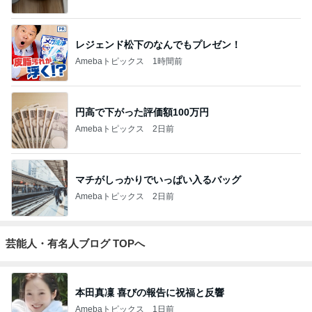
開卡
くいしんぼうCAMのもっとおいしい台湾!!!!
2日前
｢庶民的｣北川景子のプライベートに反響
Amebaトピックス
13時間前
TOPTOY☆Cocoa Workshop
ディズニーファン Dのブログ
8日前