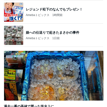
Amebaトピックス
2日前
記事を読む
トップブロガーランキング
美容
インテリア&DIY
1
1
（旧アカウント）エマ
おうちと暮らしの
ブログ【アラフォー会
ピ 〜HOME&LI
社売却セカンドライ
エマの日記
yuki (ドキ子）
フ】
2
2
リトルミニマリストの
ほんとうに必要な
ビューティコラム The
か持たない暮らし
little minimalist's bea
ep Life Simple
あねっさ／anessa
yukiko
uty colum
ンテリアのきろく