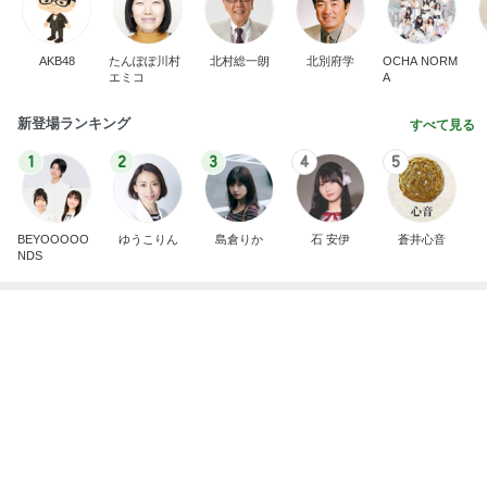
ママ友が5000円払う科学実験
Amebaトピックス
2日前
8月2日放送のTBS「週刊さんまとマツコ」先週に引
き続き出演します♪
植草美幸オフィシャルブログ Powered by Ameba
5日前