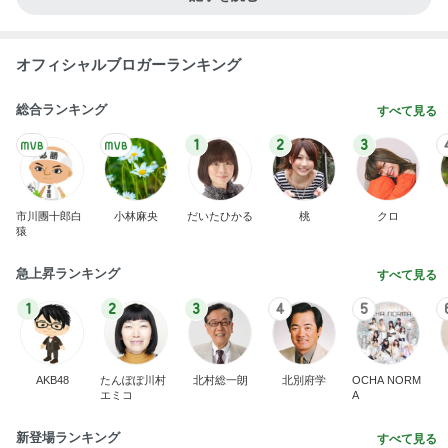
1
2
3
4
5
BEYOOOOO
ゆうこりん
島倉りか
石 安伊
蒼井心音
NDS
芸能人・有名人ブログ TOPへ
次世代掃除機がやってきた！！
Amebaトピックス
2時間前
審査が通れば振り込まれる20万円
Amebaトピックス
1日前
レジに4回も行った初の麻辣湯
Amebaトピックス
11時間前