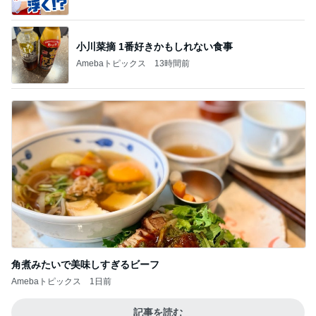
オフィシャルブロガーランキング
総合ランキング
すべて見る
1
2
3
市川團十郎白
小林麻央
だいたひかる
桃
クロ
猿
急上昇ランキング
すべて見る
1
2
3
4
5
AKB48
たんぽぽ川村
北村総一朗
北別府学
OCHA NORM
エミコ
A
新登場ランキング
すべて見る