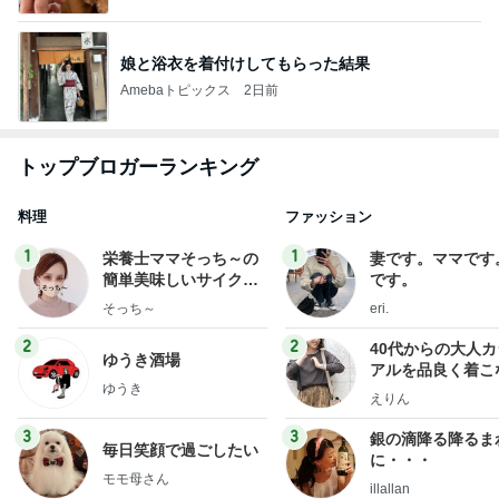
娘と浴衣を着付けしてもらった結果
Amebaトピックス
2日前
トップブロガーランキング
料理
ファッション
1
1
栄養士ママそっち～の
妻です。ママです
簡単美味しいサイクル
です。
献立
そっち～
eri.
2
2
40代からの大人
ゆうき酒場
アルを品良く着こ
ゆうき
ファッションブロ
えりん
3
3
銀の滴降る降るま
毎日笑顔で過ごしたい
に・・・
モモ母さん
illallan