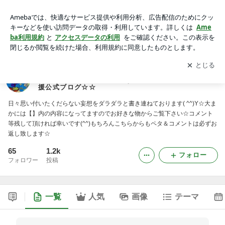
ついて来たい奴だけついて来い！最高の夢を見せてやるぜ！！
メテオストライクなタロスケのOFFICIAL応援公式ブログ☆☆
アプリをダウンロードして
ブログの更新通知
を受け取りまし
開く
ょう。
ついて来たい奴だけついて来い！最高の夢を見せてや
るぜ！！メテオストライクなタロスケのOFFICIAL応
援公式ブログ☆☆
日々思い付いたくだらない妄想をダラダラと書き連ねております( ^^)Y☆大ま
かには【】内の内容になってますのでお好きな物からご覧下さい☆コメント
等残して頂ければ幸いです(^^)もちろんこちらからもペタ＆コメントは必ずお
返し致します☆
65
1.2k
フォロー
フォロワー
投稿
一覧
人気
画像
テーマ