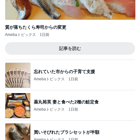
群馬県 長野原町∶【八ッ場ダム】・・♪
1
北軽井沢［半住人生活］
ピンクの花が涼しげ♪ 酔芙蓉、百日紅 花火
2
季節のあいだを歩く
がん発覚の資産7億円、株主優待投資家の桐谷
広人さんが“後悔” 銀座のママニュース
3
銀座のママブログ✨美肌で開運✨銀座ママが作った
化粧品✨銀座クラブ高嶋25歳で開店✨高嶋りえ子
お着物でエルメス バーキン コーデ
青龍山 吉祥寺② 風鈴まつり
4