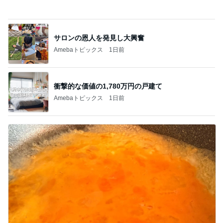
いちかばちかで購入したマウスガード
Amebaトピックス
1日前
記事を読む
カルディで買った優雅な気分の珈琲
Amebaトピックス
10時間前
田中健 妻がおままごとみたいと感動
Amebaトピックス
1日前