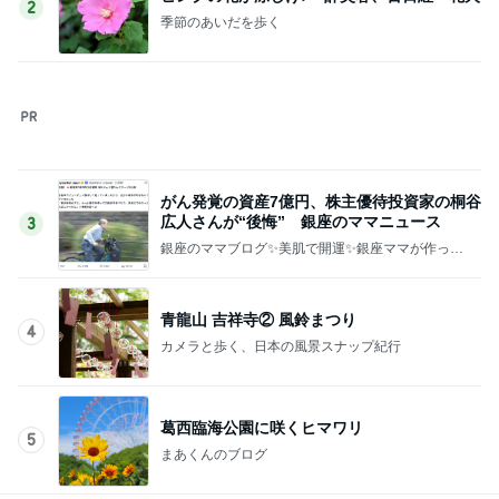
お気に入りすぎて3色目も購入
Amebaトピックス
10時間前
記事を読む
400円でガチャれた可愛いエコバッグ
Amebaトピックス
1日前
有名鮨店の大将も足繫く通う店
Amebaトピックス
1日前