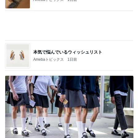
カメラと歩く、日本の風景スナップ紀行
葛西臨海公園に咲くヒマワリ
5
まあくんのブログ
このジャンルの記事をもっと見る
次世代掃除機がやってきた！！
Amebaトピックス
2時間前
午後休に購入した母へのプレゼント
Amebaトピックス
1日前
堀ちえみの夫 鶏すきの〆のうどん