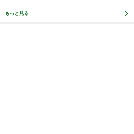
もっと見る
だいた 息子と手作り豆腐ドーナツ
Amebaトピックス
1日前
娘への仕送りで起きたまさかの事件
Amebaトピックス
2日前
健康診断で感じた今後の通院の課題
Amebaトピックス
2日前
レジェンド松下のなんでもプレゼン！
Amebaトピックス
2時間前