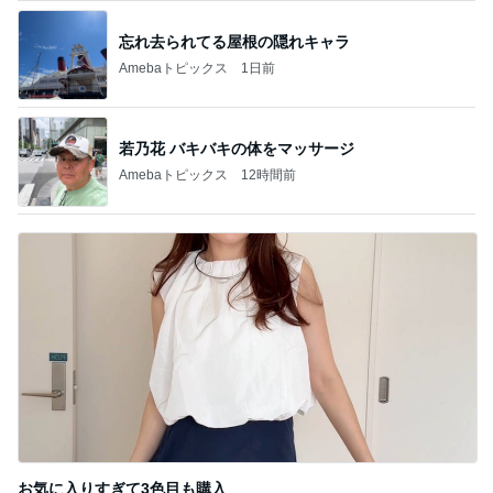
50代の体にやさしい簡単野菜レシピ
Amebaトピックス
1日前
記事を読む
会社の先輩からいただいた頂き物
Amebaトピックス
1日前
ネイボール 最高の笑顔の2ショット
Amebaトピックス
1日前
はしのえみ ご褒美の高級ジェラート
Amebaトピックス
1日前