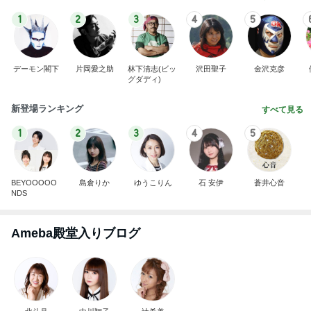
1
2
3
4
5
デーモン閣下
片岡愛之助
林下清志(ビッ
沢田聖子
金沢克彦
グダディ)
新登場ランキング
すべて見る
1
2
3
4
5
BEYOOOOO
島倉りか
ゆうこりん
石 安伊
蒼井心音
NDS
Ameba殿堂入りブログ