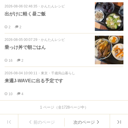
2026-08-06 02:46:35
・
かんたんレシピ
出がけに軽く昼ご飯
2
2
2026-08-05 00:07:29
・
かんたんレシピ
乗っけ丼で朝ごはん
16
2
2026-08-04 10:00:11
・
東京・千歳烏山暮らし
来週J-WAVEに出る予定です
10
4
1
ページ（全
1728
ページ中）
前のページ
次のページ