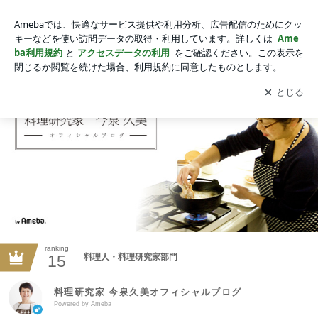
料理研究家 今泉久美オフィシャルブログ Powered by Ameba
アプリをダウンロードして
ブログの更新通知
を受け取りまし
開く
ょう。
ranking
15
料理人・料理研究家部門
料理研究家 今泉久美オフィシャルブログ
Powered by Ameba