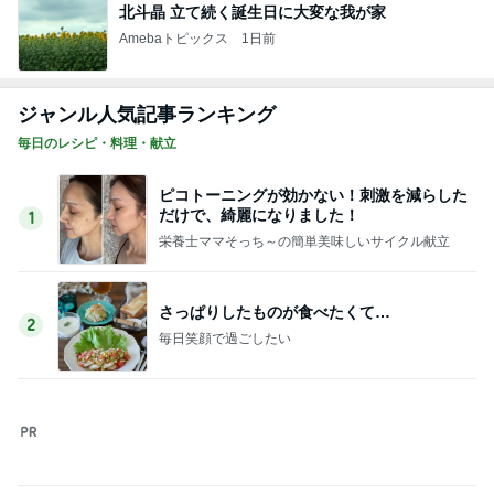
北斗晶 立て続く誕生日に大変な我が家
Amebaトピックス
1日前
ジャンル人気記事ランキング
毎日のレシピ・料理・献立
ピコトーニングが効かない！刺激を減らした
だけで、綺麗になりました！
1
栄養士ママそっち～の簡単美味しいサイクル献立
さっぱりしたものが食べたくて…
2
毎日笑顔で過ごしたい
「豆腐の糠漬け」が熱中症予防に最適＆美味
しすぎる～～～！！！
3
栄養士ママそっち～の簡単美味しいサイクル献立