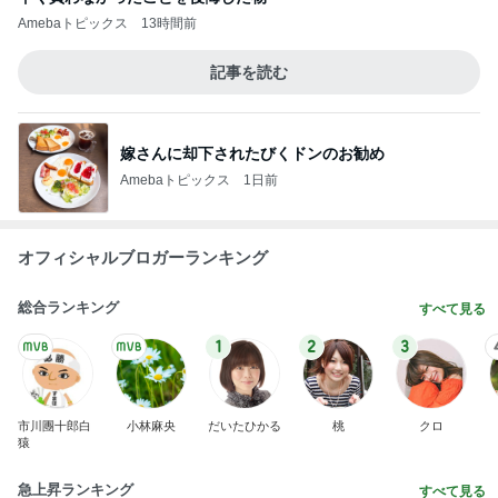
Amebaトピックス
13時間前
記事を読む
嫁さんに却下されたびくドンのお勧め
Amebaトピックス
1日前
オフィシャルブロガーランキング
総合ランキング
すべて見る
1
2
3
市川團十郎白
小林麻央
だいたひかる
桃
クロ
猿
急上昇ランキング
すべて見る