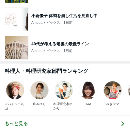
小倉優子 体調を崩し生活を見直し中
Amebaトピックス
1日前
40代が考える老後の最低ライン
Amebaトピックス
1日前
料理人・料理研究家部門ランキング
スパイシー丸
山本ゆり
料理研究家ゆ
AYA
みきママ
山
かり
もっと見る