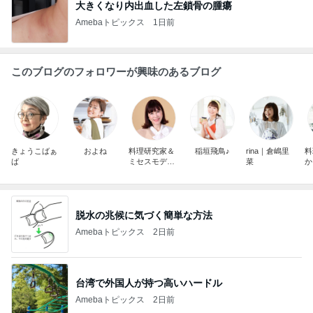
大きくなり内出血した左鎖骨の腫瘍
Amebaトピックス
1日前
このブログのフォロワーが興味のあるブログ
きょうこばぁ
およね
料理研究家＆
稲垣飛鳥♪
rina｜倉嶋里
料
ば
ミセスモデ
菜
か
ル 内田みち
代
脱水の兆候に気づく簡単な方法
Amebaトピックス
2日前
台湾で外国人が持つ高いハードル
Amebaトピックス
2日前