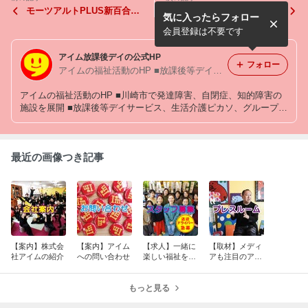
モーツアルトPLUS新百合
【書籍】『療育なんかいらな
気に入ったらフォロー
（日中一時預かり）
い！』（小学館）
会員登録は不要です
アイム放課後デイの公式HP
フォロー
アイムの福祉活動のHP ■放課後等デイサービス、生活介護、グループホームを運営
アイムの福祉活動のHP ■川崎市で発達障害、自閉症、知的障害の
施設を展開 ■放課後等デイサービス、生活介護ピカソ、グループホ
ームを運営 ■ 宮前平、高津、新百合ヶ丘、武蔵小杉にある福祉施
設です
最近の画像つき記事
【案内】株式会
【案内】アイム
【求人】一緒に
【取材】メディ
社アイムの紹介
への問い合わせ
楽しい福祉をつ
アも注目のアイ
くりませんか！
ム
もっと見る