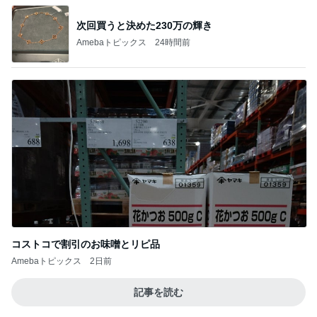
【お箸でつかめないほど鶏むね肉がほろほろ
に！】非公開クーポン貼りまくってます
1
ｒｉｉ＊ごはんアルバム
＊私の誕生日【嬉しいプレゼント】＊
2
みかぱちこ家のおうちでごはん
賄いって本来こういうもん？笑
3
酒ポンコツ女の息子LOVE blog♡♡
姉の推し…？
4
［半休］豆腐あたまのぼっち生活。旦那弁当きろく
はお休み中
まともに買い物行けてないーー‼︎
5
酒ポンコツ女の息子LOVE blog♡♡