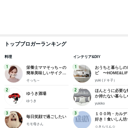
もっと見る
だいた 夫の好みで変えた味噌汁
Amebaトピックス
2日前
しばらく動けなかった犬の可愛い寝相
Amebaトピックス
2日前
軽くて涼しくて快適なセットアップ
Amebaトピックス
23時間前
レジェンド松下のなんでもプレゼン！
Amebaトピックス
20時間前