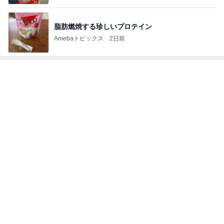
脂肪燃焼する珍しいプロテイン
Amebaトピックス
2日前
トップブロガーランキング
料理
インテリア&DIY
1
1
栄養士ママそっち～の
おうちと暮らしの
簡単美味しいサイクル
ピ 〜HOME&LI
献立
そっち～
yuki (ドキ子）
2
2
ほんとうに必要な
ゆうき酒場
か持たない暮らし
ゆうき
ep Life Simple
yukiko
ンテリアのきろく
3
3
１００均・カルデ
毎日笑顔で過ごしたい
好き！食いしん坊
モモ母さん
らりん☆のブログ
☆きらりん☆