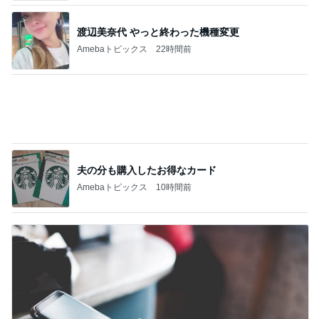
痛くて堪らないのに食べたふかし芋
Amebaトピックス
2日前
早着替えでステージ裏を走る子の姿
Amebaトピックス
2日前
野沢直子 会えて話せてすごい幸せ
Amebaトピックス
2日前