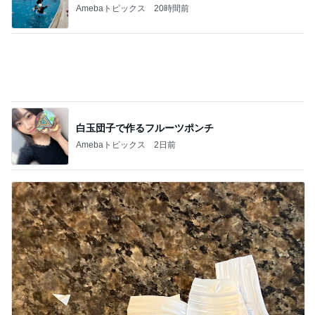
築45年でも安心なハウスメーカーの家
Amebaトピックス
2日前
堀ちえみ 朝早いため眠い様子
Amebaトピックス
16時間前
40代がおしゃれより現実を取った結果
Amebaトピックス
2日前