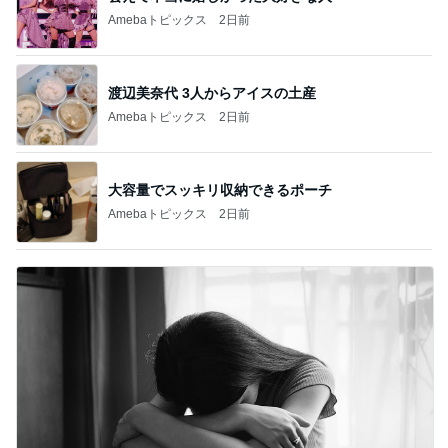
上原さくら 食べたかった白玉パフェ
Amebaトピックス
1日前
誤嚥性肺炎になった母の急な変化
Amebaトピックス
20時間前
娘の生理で大復活した私の生理
Amebaトピックス
1日前
12万円のキャンセル料でやけ食い
Amebaトピックス
1日前