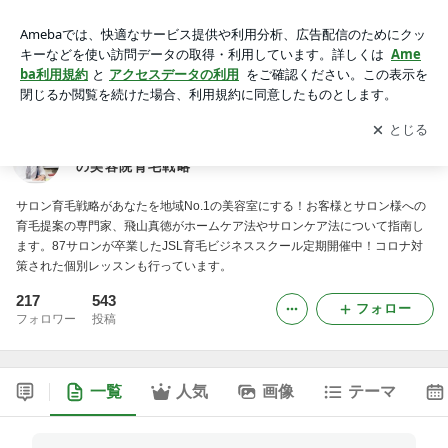
抜け毛・薄毛改善美容室改革のプロ！ JSIA飛山真徳の美容院
育毛戦略
アプリをダウンロードして
ブログの更新通知
を受け取りまし
開く
ょう。
抜け毛・薄毛改善美容室改革のプロ！ JSIA飛山真徳
の美容院育毛戦略
サロン育毛戦略があなたを地域No.1の美容室にする！お客様とサロン様への
育毛提案の専門家、飛山真徳がホームケア法やサロンケア法について指南し
ます。87サロンが卒業したJSL育毛ビジネススクール定期開催中！コロナ対
策された個別レッスンも行っています。
217
543
フォロー
フォロワー
投稿
一覧
人気
画像
テーマ