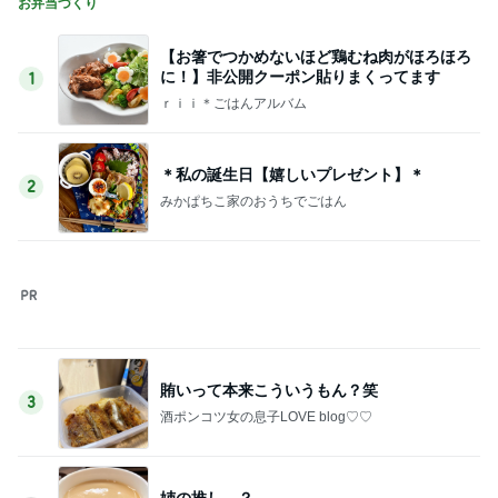
記事を読む
謝りたい義母に喧嘩覚悟で向かう私
Amebaトピックス
1日前
たんぱく質不足の時の嬉しい味方
Amebaトピックス
1日前
渡辺美奈代 やっと終わった機種変更
Amebaトピックス
22時間前
夫の分も購入したお得なカード
Amebaトピックス
10時間前