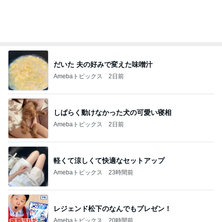
オフィシャルブロガーランキング
総合ランキング
すべて見る
1
2
3
市川團十郎白
小林麻央
だいたひかる
桃
クロ
猿
急上昇ランキング
すべて見る
1
2
3
4
5
デーモン閣下
片岡愛之助
林下清志(ビッ
沢田聖子
金沢克彦
グダディ)
新登場ランキング
すべて見る