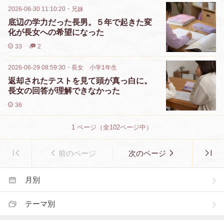
2026-06-30 11:10:20
・
兄妹
底辺の学力だった長男。５年で起きた変
化が長女への希望になった
33
2
2026-06-29 08:59:30
・
長女 小学1年生
返却されたテストを見て頭が真っ白に。
長女の回答が理解できなかった
36
1
ページ（全
102
ページ中）
前のページ
次のページ
月別
テーマ別