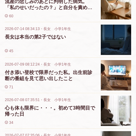
流産の悲しみのあとに判明した病気。
「私のせいだったの？」と自分を責め続
けた日々
60
2026-07-14 08:34:13
・
長女 小学1年生
長女は本当の第2子ではない
45
2026-07-09 08:12:24
・
長女 小学1年生
付き添い登校で限界だった私。出生前診
断の番組を見て思い出したこと
71
2026-07-08 07:35:51
・
長女 小学1年生
心も体も限界に・・・。初めて3時間目で
帰った日
34
2026-07-07 07:35:06
・
長女 小学1年生