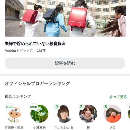
夫婦で貯められていない教育資金
Amebaトピックス
1日前
記事を読む
オフィシャルブロガーランキング
総合ランキング
すべて見る
1
2
3
市川團十郎白
小林麻央
だいたひかる
桃
クロ