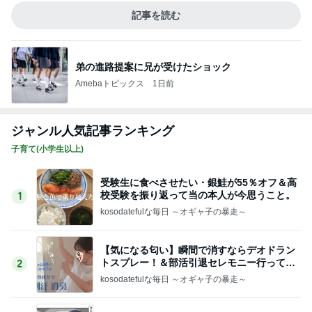
記事を読む
弟の進路提案に兄が受けたショック
Amebaトピックス
1日前
ジャンル人気記事ランキング
子育て(小学生以上)
受験生に食べさせたい・銀鮭が55％オフ＆高
校受験を振り返って当の本人が今思うこと。
1
kosodatefulな毎日 ～オギャ子の暴走～
【気になる匂い】瞬間で消すならデオドラン
トスプレー！＆部活引退セレモニー行ってき
2
た
kosodatefulな毎日 ～オギャ子の暴走～