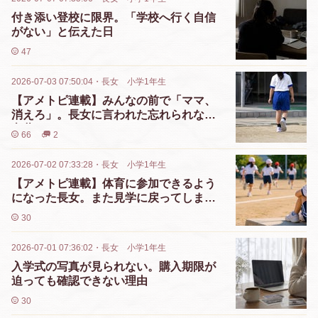
付き添い登校に限界。「学校へ行く自信
がない」と伝えた日
47
2026-07-03 07:50:04
・
長女 小学1年生
【アメトピ連載】みんなの前で「ママ、
消えろ」。長女に言われた忘れられない
言葉
66
2
2026-07-02 07:33:28
・
長女 小学1年生
【アメトピ連載】体育に参加できるよう
になった長女。また見学に戻ってしまっ
た
30
2026-07-01 07:36:02
・
長女 小学1年生
入学式の写真が見られない。購入期限が
迫っても確認できない理由
30