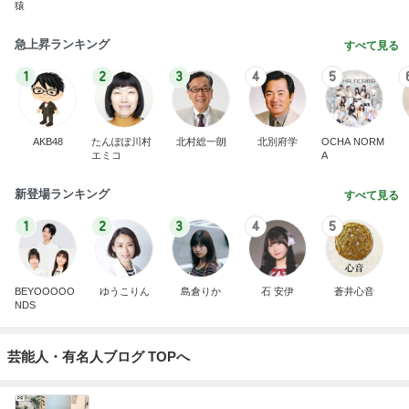
猿
急上昇ランキング
すべて見る
1
2
3
4
5
AKB48
たんぽぽ川村
北村総一朗
北別府学
OCHA NORM
エミコ
A
新登場ランキング
すべて見る
1
2
3
4
5
BEYOOOOO
ゆうこりん
島倉りか
石 安伊
蒼井心音
NDS
芸能人・有名人ブログ TOPへ