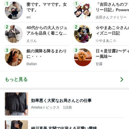
1
1
妻です。ママです。女
「吉田さんちのフ
です。
リー日記」Powere
y Ameba 吉田さ
eri.
吉田さんファミリー
ミリーオフィシャ
ログ
2
2
40代からの大人カジュ
☆やまあこ☆さん
アルを品良く着こなす
ィズニー日記
ファッションブログ
えりん
☆やまあこ☆
3
3
銀の滴降る降るまわり
日々是甘露2〜デ
に・・・
ー風味〜
illallan
甘露
もっと見る
効率悪く大変なお局さんとの仕事
Amebaトピックス
1日前
細川直美 玄関で出迎える可愛い愛猫