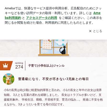
普通級になり、不安が尽きない3兄妹との毎日
アプリをダウンロードして
ブログの更新通知
を受け取りまし
開く
ょう。
ranking
子育て(小学生以上)ジャンル
274
普通級になり、不安が尽きない3兄妹との毎日
小6の長男は幼少期に軽度知的障害と言われ、小1の長女と年中の次女は境界
知能。 3人とも言葉の遅れを経験しました。 長女はトラブルが多いけど、支
援級対象外。 学校生活、癇癪、不登校不安、育児の悩み…。 発達に不安を抱
えながら、3きょうだいを育てる母の日記です。