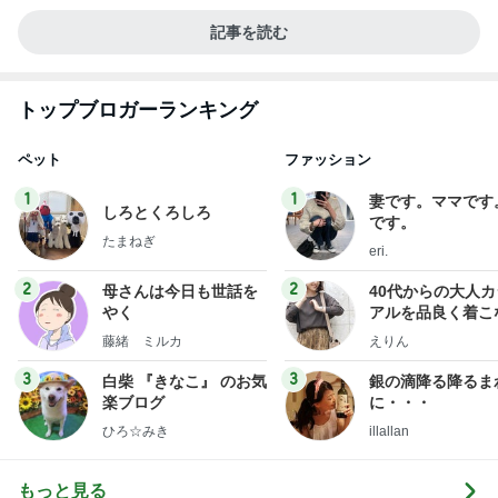
記事を読む
トップブロガーランキング
ペット
ファッション
1
1
妻です。ママです
しろとくろしろ
です。
たまねぎ
eri.
2
2
母さんは今日も世話を
40代からの大人
やく
アルを品良く着こ
ファッションブロ
藤緒 ミルカ
えりん
3
3
白柴 『きなこ』 のお気
銀の滴降る降るま
楽ブログ
に・・・
ひろ☆みき
illallan
もっと見る