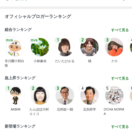
オフィシャルブロガーランキング
総合ランキング
すべて見る
1
2
3
市川團十郎白
小林麻央
だいたひかる
桃
クロ
猿
急上昇ランキング
すべて見る
1
2
3
4
5
AKB48
たんぽぽ川村
北村総一朗
北別府学
OCHA NORM
エミコ
A
新登場ランキング
すべて見る