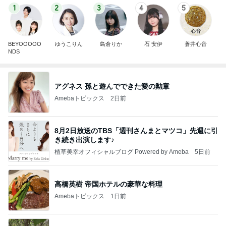
1
2
3
4
5
BEYOOOOO
ゆうこりん
島倉りか
石 安伊
蒼井心音
NDS
アグネス 孫と遊んでできた愛の勲章
Amebaトピックス
2日前
8月2日放送のTBS「週刊さんまとマツコ」先週に引
き続き出演します♪
植草美幸オフィシャルブログ Powered by Ameba
5日前
高橋英樹 帝国ホテルの豪華な料理
Amebaトピックス
1日前