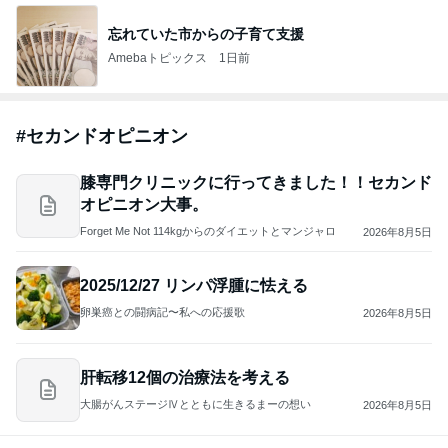
忘れていた市からの子育て支援
Amebaトピックス
1日前
#
セカンドオピニオン
膝専門クリニックに行ってきました！！セカンド
オピニオン大事。
Forget Me Not 114kgからのダイエットとマンジャロ
2026年8月5日
2025/12/27 リンパ浮腫に怯える
卵巣癌との闘病記〜私への応援歌
2026年8月5日
肝転移12個の治療法を考える
大腸がんステージⅣとともに生きるまーの想い
2026年8月5日