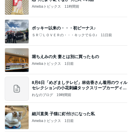
Amebaトピックス
11時間前
ポッキー以来の・・・初ビーナス♪
ＳＲ♡ＬＯＶＥＲの・・・キックでＧＯ♪
11日前
堀ちえみの夫 妻とは別に買ったもの
Amebaトピックス
1日前
8月6日「めざましテレビ」林佑香さん着用のウィル
セレクションの小花刺繍タックスリーブカーディガ
ン
れなのブログ
19時間前
細川直美 子猫に釘付けになった私
Amebaトピックス
1日前