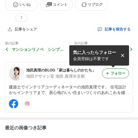
いいね
コメント
リブログ
7
記事を報告する
記事をシェア
前の記事
次の記事
マンションリノベ シンプル
マンションリノベ シンプル
気に入ったらフォロー
ライフの家 ⑦廊下を広げる
ライフの家 ⑥リビング計画
の抜け感
会員登録は不要です
池田真理のBLOG「家は暮らしのかたち」
フォロー
池田デザイン室 池田 真理＠京都
建築士でインテリアコーディネーターの池田真理です。 住宅設計
からインテリアまで、居心地のいい住まいづくりのあれこれを綴り
ます。
最近の画像つき記事