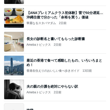
【ANAプレミアムクラス初体験】雷で50分遅延…
沖縄往復で分かった「余裕を買う」価値
華麗なるスタバマダム
2日前
長女の診断名と書いてもらった診断書
Amebaトピックス
2日前
最近の香港で食べて感動したもの、いろいろまと
め！
香港在住えりのおいしい食べ歩きガイド
13日前
夫の親の介護を絶対にやらない訳
Amebaトピックス
2日前