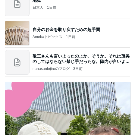
地獄
日本人
1日前
自分のお金を取り戻すための超手間
Amebaトピックス
1日前
敬三さんも言いよったのよか。そうか。それは茂美
のしてはならない禁じ手だったな。陣内が言いよる
のよ
nanasantojiroのブログ
3日前