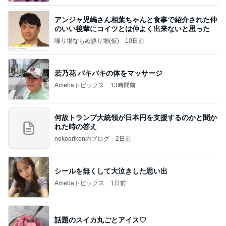
アンジャ児嶋さん相葉ちゃんと食事で紹介された仲
のいい後輩にコイツとは仲よく出来ないと思った
喋り場ならぬ語り場(仮)
10日前
若乃花 バキバキの体をマッサージ
Amebaトピックス
13時間前
何故トランプ大統領が日本円を支援するのかと聞か
れた時の答え
nokoarikonのブログ
2日前
シールを無くして大泣きした思い出
Amebaトピックス
1日前
話題のスイカ丸ごとアイス♡