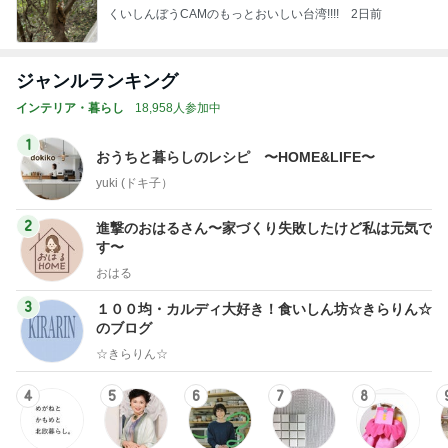
くいしんぼうCAMのもっとおいしい台湾!!!!
2日前
ジャンルランキング
インテリア・暮らし
18,958人参加中
1
おうちと暮らしのレシピ 〜HOME&LIFE〜
yuki (ドキ子）
2
進撃のおはるさん〜家づくり失敗したけど私は元気で
す〜
おはる
3
１００均・カルディ大好き！食いしん坊☆きらりん☆
のブログ
☆きらりん☆
4
5
6
7
8