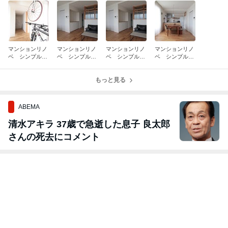
マンションリノ
マンションリノ
マンションリノ
マンションリノ
ベ シンプルラ
ベ シンプルラ
ベ シンプルラ
ベ シンプルラ
イフの家 ⑦廊
イフの家 ⑥リ
イフの家 ⑤室
イフの家 ④リ
下を広げる
ビング計画の抜
内窓
ビングは広くD
け感
もっと見る
Kはコンパクト
に
ABEMA
清水アキラ 37歳で急逝した息子 良太郎
さんの死去にコメント