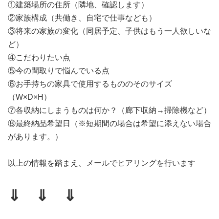
①建築場所の住所（隣地、確認します）
②家族構成（共働き、自宅で仕事なども）
③将来の家族の変化（同居予定、子供はもう一人欲しいな
ど）
④こだわりたい点
⑤今の間取りで悩んでいる点
⑥お手持ちの家具で使用するもののそのサイズ
（W×D×H）
⑦各収納にしまうものは何か？（廊下収納→掃除機など）
⑧最終納品希望日（※短期間の場合は希望に添えない場合
があります。）
以上の情報を踏まえ、メールでヒアリングを行います
⇓ ⇓ ⇓