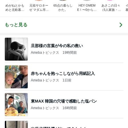
めがねとかも
元祖サロネー
65点の暮らし
HEY OMEM
あさこの日々
めと北欧暮ら
ゼ マダム市川
かた。
E！〜0からの
（5人家族・投
し
のほのぼのブ
家づくり〜
資・家計簿・
ログ
雑貨）
もっと見る
旦那様の言葉が今の私の救い
Amebaトピックス
19時間前
赤ちゃんを抱っこしながら用紙記入
Amebaトピックス
1日前
東MAX 韓国の穴場で感動した塩パン
Amebaトピックス
16時間前