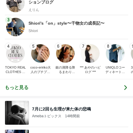
ションブログ
えりん
3
Shiori's「on」style〜干物女の成長記〜
Shiori
4
5
6
7
8
TOKYO REAL
coco-eririko大
銀の滴降る降
*** あやのハピ
UNIQLOコー
CLOTHES 大
人のプチプラ
るまわり
ログ ***
ディネート日
人世代のリア
mixコーデ
に・・・
記
ハ
ルクローズ
♪
もっと見る
7月に2回も生理が来た体の悲鳴
Amebaトピックス
14時間前