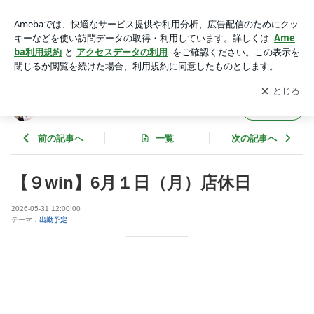
【９win】6月１日（月）店休日 | 秋葉原 SP〜エステパラダ
イス〜
アプリをダウンロードして
ブログの更新通知
を受け取りまし
開く
ょう。
秋葉原 SP〜エステパラダイス〜
フォロー
前の記事へ
一覧
次の記事へ
【９win】6月１日（月）店休日
2026-05-31 12:00:00
テーマ：
出勤予定