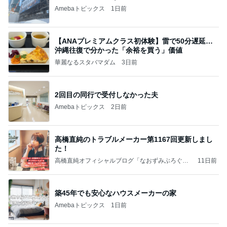
Amebaトピックス
1日前
【ANAプレミアムクラス初体験】雷で50分遅延…
沖縄往復で分かった「余裕を買う」価値
華麗なるスタバマダム
3日前
2回目の同行で受付しなかった夫
Amebaトピックス
2日前
高橋直純のトラブルメーカー第1167回更新しまし
た！
高橋直純オフィシャルブログ「なおずみぶろぐ」
11日前
Powered by Ameba
築45年でも安心なハウスメーカーの家
Amebaトピックス
1日前