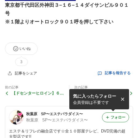
東京都千代田区外神田３−１６−１４ダイサンビル９０１
号
※１階よりオートロック９０１呼を押して下さい
いいね
3
記事を報告する
記事をシェア
前の記事
次の記事
【ドセンターヒロイン】６月
【革命】５月３１日（日）１
気に入ったらフォロー
２日（火）１７：００オープ
５：００オープン
ン
会員登録は不要です
秋葉原 SP〜エステパラダイス〜
フォロー
秋葉原 SP〜エステパラダイス〜
エステ＆リフレの融合店です☆全１０部屋テレビ、DVD完備の超
大型店です!!