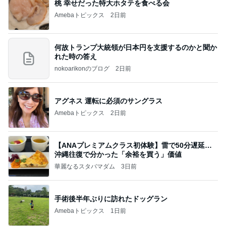
桃 幸せだった特大ホタテを食べる会
Amebaトピックス
2日前
何故トランプ大統領が日本円を支援するのかと聞か
れた時の答え
nokoarikonのブログ
2日前
アグネス 運転に必須のサングラス
Amebaトピックス
2日前
【ANAプレミアムクラス初体験】雷で50分遅延…
沖縄往復で分かった「余裕を買う」価値
華麗なるスタバマダム
3日前
手術後半年ぶりに訪れたドッグラン
Amebaトピックス
1日前