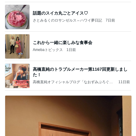
話題のスイカ丸ごとアイス♡
さとみるくのロサンゼルス⇔ハワイ夢日記
7日前
これから一緒に楽しみな食事会
Amebaトピックス
1日前
高橋直純のトラブルメーカー第1167回更新しまし
た！
高橋直純オフィシャルブログ「なおずみぶろぐ」
11日前
Powered by Ameba