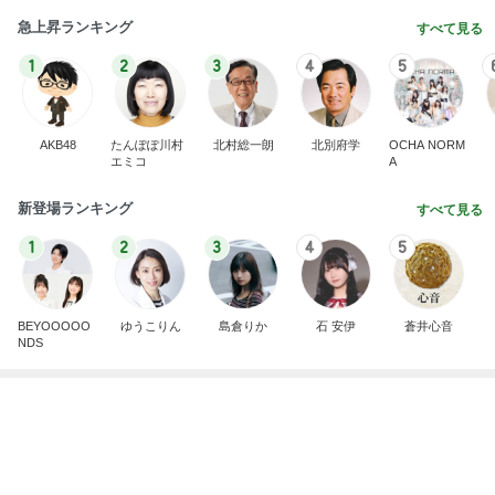
急上昇ランキング
すべて見る
1
2
3
4
5
AKB48
たんぽぽ川村
北村総一朗
北別府学
OCHA NORM
エミコ
A
新登場ランキング
すべて見る
1
2
3
4
5
BEYOOOOO
ゆうこりん
島倉りか
石 安伊
蒼井心音
NDS