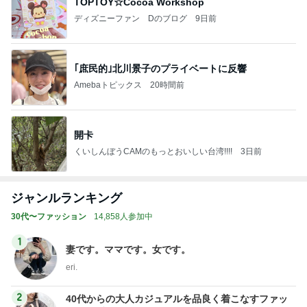
TOPTOY☆Cocoa Workshop
ディズニーファン Dのブログ
9日前
｢庶民的｣北川景子のプライベートに反響
Amebaトピックス
20時間前
開卡
くいしんぼうCAMのもっとおいしい台湾!!!!
3日前
ジャンルランキング
30代〜ファッション
14,858人参加中
1
妻です。ママです。女です。
eri.
2
40代からの大人カジュアルを品良く着こなすファッ