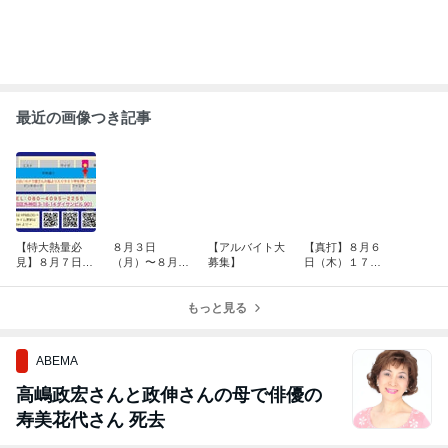
最近の画像つき記事
【特大熱量必
８月３日
【アルバイト大
【真打】８月６
見】８月７日
（月）〜８月９
募集】
日（木）１７：
（金）１７：０
日（日）
００オープン
０オープン
もっと見る
ABEMA
高嶋政宏さんと政伸さんの母で俳優の
寿美花代さん 死去