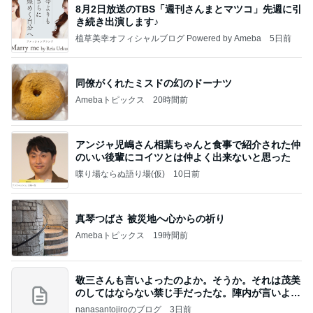
8月2日放送のTBS「週刊さんまとマツコ」先週に引
き続き出演します♪
植草美幸オフィシャルブログ Powered by Ameba
5日前
同僚がくれたミスドの幻のドーナツ
Amebaトピックス
20時間前
アンジャ児嶋さん相葉ちゃんと食事で紹介された仲
のいい後輩にコイツとは仲よく出来ないと思った
喋り場ならぬ語り場(仮)
10日前
真琴つばさ 被災地へ心からの祈り
Amebaトピックス
19時間前
敬三さんも言いよったのよか。そうか。それは茂美
のしてはならない禁じ手だったな。陣内が言いよる
のよ
nanasantojiroのブログ
3日前