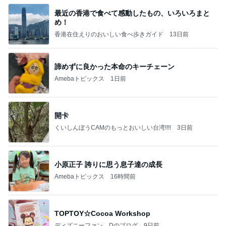
最近の香港で食べて感動したもの、いろいろまと
め！
香港在住えりのおいしい食べ歩きガイド
13日前
諦めずに良かった本命のキーチェーン
Amebaトピックス
1日前
開卡
くいしんぼうCAMのもっとおいしい台湾!!!!
3日前
小原正子 誇りに思う息子達の成長
Amebaトピックス
16時間前
TOPTOY☆Cocoa Workshop
ディズニーファン Dのブログ
9日前