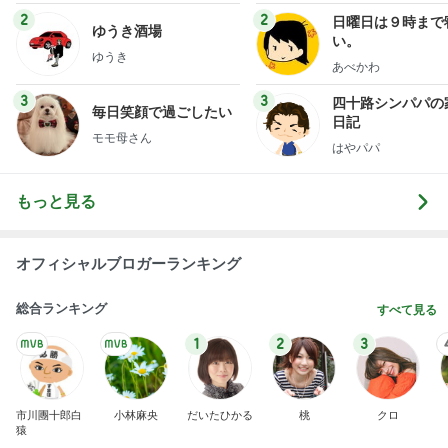
2
2
日曜日は９時まで
ゆうき酒場
い。
ゆうき
あべかわ
3
3
四十路シンパパの
毎日笑顔で過ごしたい
日記
モモ母さん
はやパパ
もっと見る
オフィシャルブロガーランキング
総合ランキング
すべて見る
1
2
3
市川團十郎白
小林麻央
だいたひかる
桃
クロ
猿