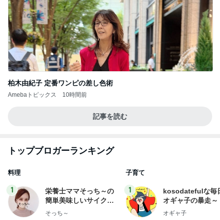
柏木由紀子 定番ワンピの差し色術
Amebaトピックス
10時間前
記事を読む
トップブロガーランキング
料理
子育て
1
1
栄養士ママそっち～の
kosodatefulな毎
簡単美味しいサイクル
オギャ子の暴走～
献立
そっち～
オギャ子