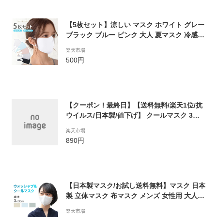
無料
【5枚セット】涼しい マスク ホワイト グレー
ブラック ブルー ピンク 大人 夏マスク 冷感マ
スク ひんやり 弱冷感 普通サイズ 小さめサイ
楽天市場
ズ 白 男女兼用 耳ひも調整 アジャスター付き
500円
洗える 3D 立体マスク 涼感 布マスク 繰り返
し使える 夏用 春夏 花粉対策
【クーポン！最終日】【送料無料/楽天1位/抗
ウイルス/日本製/値下げ】 クールマスク 3枚
組 洗える 接触冷感 日本製 マスク ウィルス
楽天市場
対応 UV 吸水速乾 8色 夏 冷感 洗濯 大人 男女
890円
兼用 ノーズワイヤー 小さめ 普通 運動 スポー
ツ フェイスマスク 5699※非医療
【日本製マスク/お試し送料無料】マスク 日本
製 立体マスク 布マスク メンズ 女性用 大人用
子供用 立体 3D メッシュ 呼吸しやすい 通気
楽天市場
性抜群 繰り返し 洗える 個包装 オールシーズ