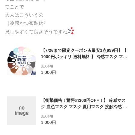
てことで
大人はこういうの
（冷感かつ布製)が
息しやすくて良さそうですね
【7/26まで限定クーポン★最安1点699円】【
1000円ポッキリ 送料無料 】 冷感マスク マス
ク 血色マスク 立体 カラーマスク 韓国マスク
楽天市場
カラーマスク マスク子供 マスク マスク洗え
1,000円
る カラー 3枚セット UVカット ひんやり マス
ク 接触冷感 小さめ 立体 夏用
【衝撃価格！驚愕の300円OFF！】 冷感マス
ク 血色マスク マスク 夏用マスク 接触冷感 マ
スク 洗えるマスク スポーツマスク カラーマ
楽天市場
スク マスク 子供 ひんやり 布マスク 立体 ダ
1,000円
イヤモンドマスク 抗菌 防臭 花粉 通気性 吸水
速乾 uvカット カラー 1000円ポッキリ 送料