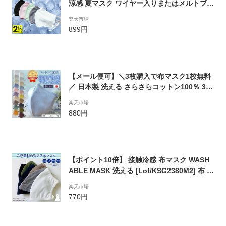
涼感 夏マスク ワイヤー入りまたはメルトブロ
ーンフィルター【2枚入り】 洗えるマスク 防
楽天市場
菌 防臭 撥水 蒸れない S/M/L 小さめ 立体3D
899円
カット
【メール便可】＼3枚購入で布マスク1枚無料
／ 日本製 洗える さらさらコットン100％ 3D
フィット 布マスク 春マスク ポケット 調節機
楽天市場
能付き 血色 マスク 秋色 血色カラー 布 コッ
880円
トン 綿100% 飛沫 ウイルス 秋冬マスク 対策
大人用 小学生 中学生 園児 子ども用 [M便 2/
6]
【ポイント10倍】 接触冷感 布マスク WASH
ABLE MASK 洗える [Lot/KSG2380M2] 布 冷
感 マスク 涼しい COOL UVカット 通気性 ひ
楽天市場
んやり 繰り返し使用 M L メンズ レディース
770円
夏用マスク 洗える 夏 ホワイト ブラック 子ど
も プレゼント