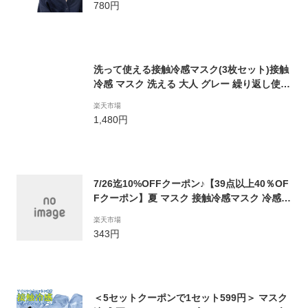
780円
ン 抗菌防臭 無地 3色 2サイズ | 男性用 レディ
ース 小さめ 洗濯 春 夏 秋 冬 ポイント消化
洗って使える接触冷感マスク(3枚セット)接触
冷感 マスク 洗える 大人 グレー 繰り返し使え
る 洗えるマスク おしゃれ 布マスク 大人 洗え
楽天市場
る 男女兼用 マスク 夏用 洗える 布 マスク 涼
1,480円
しい 夏用マスク uvカット マスク 冷感 マス
ク 【メール便】
7/26迄10%OFFクーポン♪【39点以上40％OF
Fクーポン】夏 マスク 接触冷感マスク 冷感マ
スク 洗えるひんやり カラーマスク 5枚 小さ
楽天市場
め 布マスク 耳痛くない アジャスター耳紐 ス
343円
ポーツマスク 息がしやすい 大人 子供 女性 か
わいい 立体 個包装 涼しい ny275
＜5セットクーポンで1セット599円＞ マスク