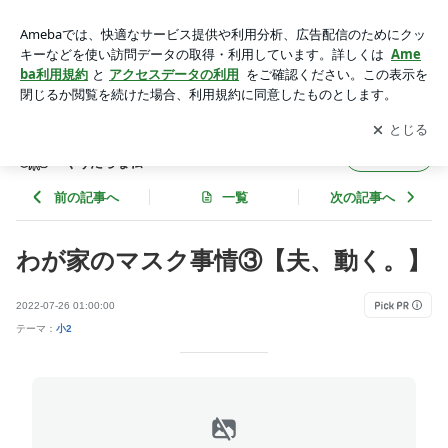
わが家のマスク事情③【夫、動く。】 | 思春期早発のヲタク気
質娘と自由すぎる夫とぐうたらな私
アプリをダウンロードして
ブログの更新通知
を受け取りまし
開く
ょう。
思春期早発のヲタク気質娘と自由すぎる夫と
フォロー
ぐうたらな私
前の記事へ
一覧
次の記事へ
わが家のマスク事情③【夫、動く。】
2022-07-26 01:00:00
テーマ：
小2