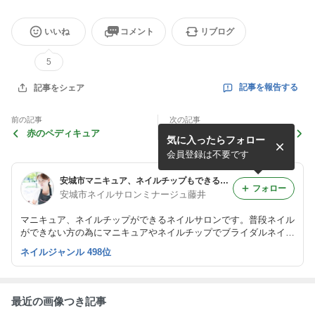
いいね
コメント
リブログ
5
記事を報告する
記事をシェア
前の記事
次の記事
赤のペディキュア
あざやかブルーのペディキュ
気に入ったらフォロー
ア
会員登録は不要です
安城市マニキュア、ネイルチップもできるネイルサロン ミナージュ
フォロー
安城市ネイルサロンミナージュ藤井
マニキュア、ネイルチップができるネイルサロンです。普段ネイル
ができない方の為にマニキュアやネイルチップでブライダルネイル
やります！ペディキュアならできる！そんな方にも楽しんでいただ
ネイルジャンル 498位
けるサロンです。
最近の画像つき記事