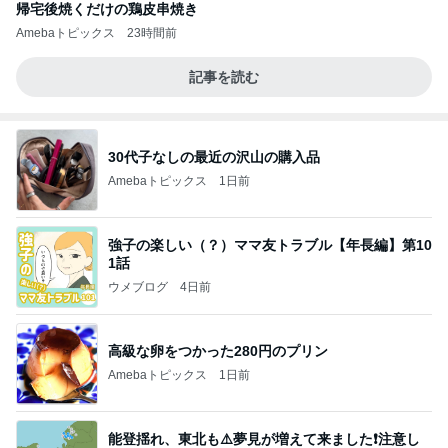
帰宅後焼くだけの鶏皮串焼き
Amebaトピックス
23時間前
記事を読む
30代子なしの最近の沢山の購入品
Amebaトピックス
1日前
強子の楽しい（？）ママ友トラブル【年長編】第10
1話
ウメブログ
4日前
高級な卵をつかった280円のプリン
Amebaトピックス
1日前
能登揺れ、東北も⚠️夢見が増えて来ました❗️注意し