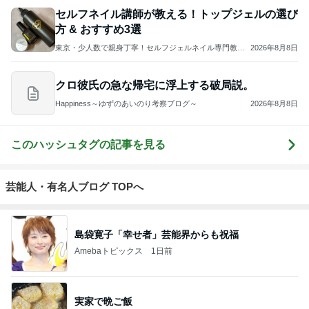
セルフネイル講師が教える！トップジェルの選び
方 & おすすめ3選
東京・少人数で親身丁寧！セルフジェルネイル専門教室
2026年8月8日
Ｍａｙ
クロ彼氏の急な帰宅に浮上する破局説。
Happiness～ゆずのあいのり考察ブログ～
2026年8月8日
このハッシュタグの記事を見る
芸能人・有名人ブログ TOPへ
島袋寛子「幸せ者」芸能界からも祝福
Amebaトピックス
1日前
実家で晩ご飯