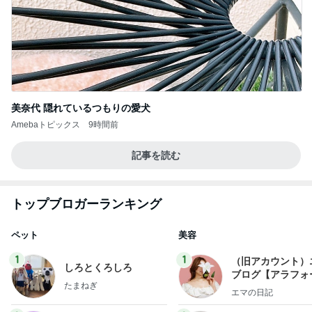
美奈代 隠れているつもりの愛犬
Amebaトピックス
9時間前
記事を読む
トップブロガーランキング
ペット
美容
1
1
（旧アカウント）
しろとくろしろ
ブログ【アラフォ
たまねぎ
社売却セカンドラ
エマの日記
フ】