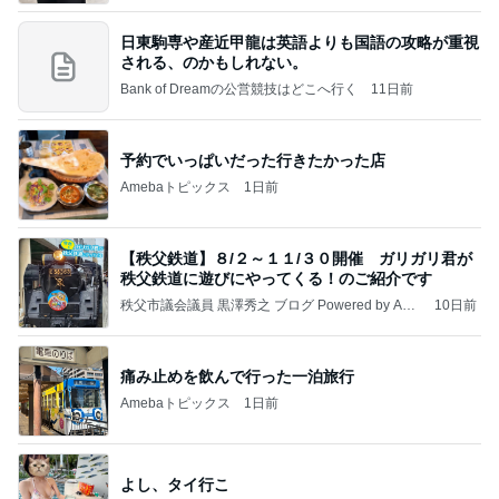
日東駒専や産近甲龍は英語よりも国語の攻略が重視
される、のかもしれない。
Bank of Dreamの公営競技はどこへ行く
11日前
予約でいっぱいだった行きたかった店
Amebaトピックス
1日前
【秩父鉄道】８/２～１１/３０開催 ガリガリ君が
秩父鉄道に遊びにやってくる！のご紹介です
秩父市議会議員 黒澤秀之 ブログ Powered by Ame
10日前
ba
痛み止めを飲んで行った一泊旅行
Amebaトピックス
1日前
よし、タイ行こ