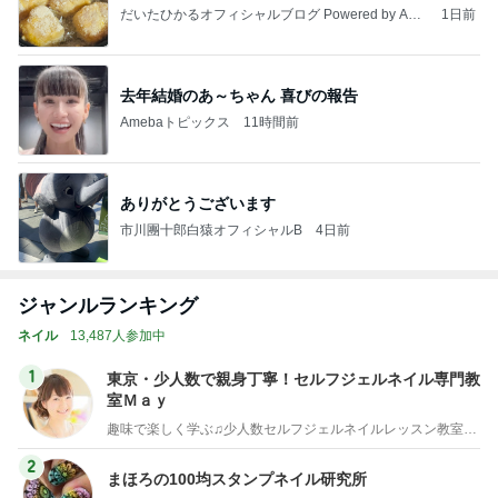
だいたひかるオフィシャルブログ Powered by Ame
1日前
ba
去年結婚のあ～ちゃん 喜びの報告
Amebaトピックス
11時間前
ありがとうございます
市川團十郎白猿オフィシャルB
4日前
ジャンルランキング
ネイル
13,487人参加中
1
東京・少人数で親身丁寧！セルフジェルネイル専門教
室Ｍａｙ
趣味で楽しく学ぶ♫少人数セルフジェルネイルレッスン教室・東京
2
まほろの100均スタンプネイル研究所