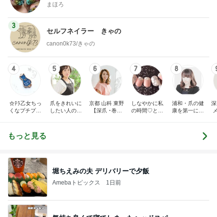
まほろ
3
セルフネイラー きゃの
canon0k73/きゃの
4
5
6
7
8
☆ﾃﾗ乙女ちっ
爪をきれいに
京都 山科 東野
しなやかに私
浦和・爪の健
深
くなプチプラ
したい人のた
【深爪 ･巻き
の時間♡とき
康を第一に考
ネイル☆
めのネイルサ
爪】 専門サロ
めきnail diary
えた上品ネイ
ロンR.Queen
ン サンセリテ
ルデザインが
Nail＜検見川
〈爪の悩みに
人気のネイル
田
もっと見る
＞
お困りの方〉
サロン・ネイ
ルスクール・
ロ
ローズクレ
ア・
堀ちえみの夫 デリバリーで夕飯
Amebaトピックス
1日前