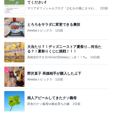
てください❗️
マリアオフィシャルブログ「ひむかの風にさそわれ
2日前
て」Powered by Ameba
とろろをサラダに変更できる裏技
Amebaトピックス
1日前
大当たり？！ディズニーストア夏祭り…何当た
る？！夏祭りくじに挑戦！！！
高校生Dヲタ Ꭰ-ᎮꭵꭹꭴのDisneyにっき！！✎ܚ
14日前
野沢直子 再婚相手が購入した上下
Amebaトピックス
1日前
病人アピールしてきたクソ義母
田舎のクソ義母vs都会育ちの嫁
2日前