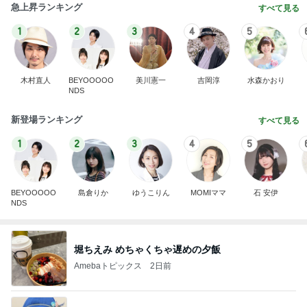
急上昇ランキング
すべて見る
1
2
3
4
5
木村直人
BEYOOOOO
美川憲一
吉岡淳
水森かおり
NDS
新登場ランキング
すべて見る
1
2
3
4
5
BEYOOOOO
島倉りか
ゆうこりん
MOMIママ
石 安伊
NDS
堀ちえみ めちゃくちゃ遅めの夕飯
Amebaトピックス
2日前