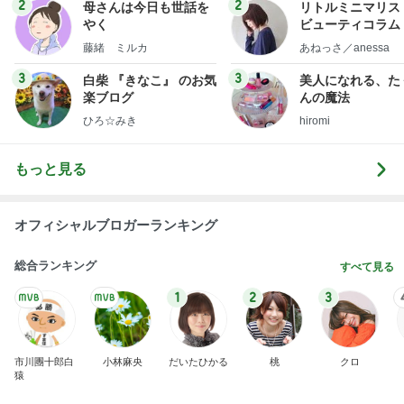
2
2
母さんは今日も世話を
リトルミニマリス
やく
ビューティコラム 
little minimalist'
藤緒 ミルカ
あねっさ／anessa
uty colum
3
3
白柴 『きなこ』 のお気
美人になれる、た
楽ブログ
んの魔法
ひろ☆みき
hiromi
もっと見る
オフィシャルブロガーランキング
総合ランキング
すべて見る
1
2
3
市川團十郎白
小林麻央
だいたひかる
桃
クロ
猿