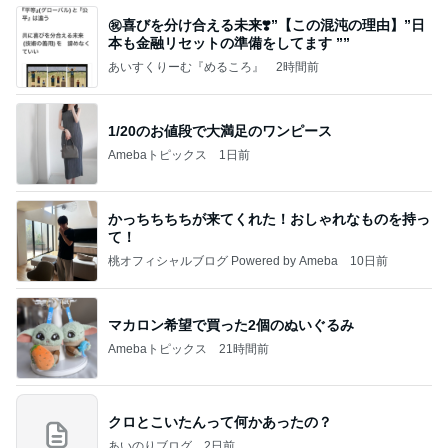
㊗️喜びを分け合える未来❣️”【この混沌の理由】”⽇
本も⾦融リセットの準備をしてます ””
あいすくりーむ『めるころ』
2時間前
1/20のお値段で大満足のワンピース
Amebaトピックス
1日前
かっちちちちが来てくれた！おしゃれなものを持っ
て！
桃オフィシャルブログ Powered by Ameba
10日前
マカロン希望で買った2個のぬいぐるみ
Amebaトピックス
21時間前
クロとこいたんって何かあったの？
あいのりブログ
2日前