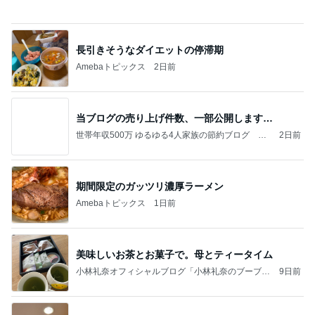
モト冬樹 エアコンのセンサー交換
Amebaトピックス
1日前
《3年連続》瑶子さま 懇意の高級カーディーラー
協賛のイベントにご出席…宮内庁が懸念する“熱心
すぎ
hirokoの✿Love＆Awakening✿
9日前