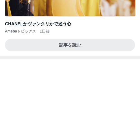
細川直美 友人にスカルプケア用品
Amebaトピックス
1日前
あいのりクロ 図々しい人って、こういう人？
勝手に考察
3日前