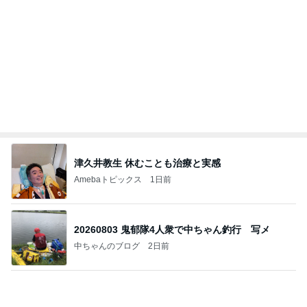
平原綾香 父代わり市村正親の言葉
Amebaトピックス
1日前
私達が何も言えなくなる事を楽しみにしていまー
す｡
最後の悪あがき
3日前
買い足す予定の重宝したサンダル
Amebaトピックス
1日前
今日の服装 ブログ読んでくれてて嬉しい瞬間。
桃オフィシャルブログ Powered by Ameba
2日前