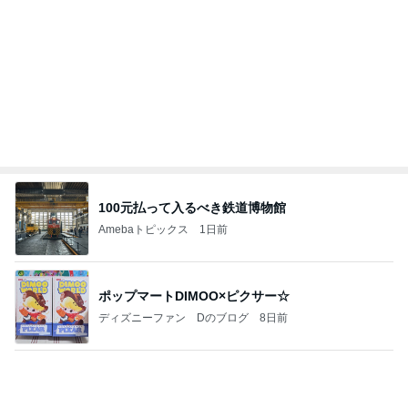
長引きそうなダイエットの停滞期
Amebaトピックス
2日前
当ブログの売り上げ件数、一部公開します…
世帯年収500万 ゆるゆる4人家族の節約ブログ 〜
2日前
ケチ旦那と金銭感覚マヒ嫁の日々〜
期間限定のガッツリ濃厚ラーメン
Amebaトピックス
1日前
美味しいお茶とお菓子で。母とティータイム
小林礼奈オフィシャルブログ「小林礼奈のブーブー
9日前
ブログ」Powered by Ameba