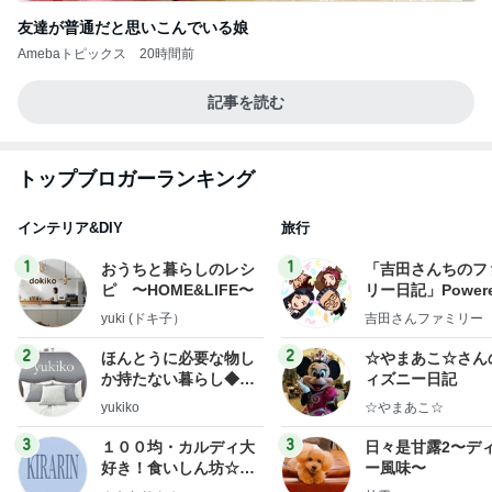
友達が普通だと思いこんでいる娘
Amebaトピックス
20時間前
記事を読む
トップブロガーランキング
インテリア&DIY
旅行
1
1
おうちと暮らしのレシ
「吉田さんちのフ
ピ 〜HOME&LIFE〜
リー日記」Powere
y Ameba 吉田さ
yuki (ドキ子）
吉田さんファミリー
ミリーオフィシャ
ログ
2
2
ほんとうに必要な物し
☆やまあこ☆さん
か持たない暮らし◆Ke
ィズニー日記
ep Life Simple◆〜イ
yukiko
☆やまあこ☆
ンテリアのきろく〜
3
3
１００均・カルディ大
日々是甘露2〜デ
好き！食いしん坊☆き
ー風味〜
らりん☆のブログ