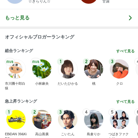
☆きらりん☆
甘露
もっと見る
オフィシャルブロガーランキング
総合ランキング
すべて見る
1
2
3
市川團十郎白
小林麻央
だいたひかる
桃
クロ
猿
急上昇ランキング
すべて見る
1
2
3
4
5
EBiDAN 39&Ki
高山善廣
こいたん
島倉りか
つばきファク