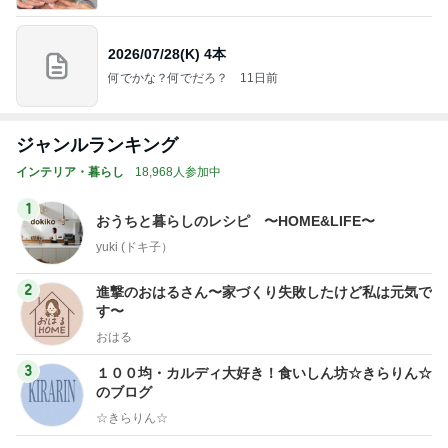
2026/07/28(K) 4本
何でかな？何でだろ？
11日前
ジャンルランキング
インテリア・暮らし
18,968人参加中
1
おうちと暮らしのレシピ 〜HOME&LIFE〜
yuki (ドキ子）
2
進撃のおはるさん〜家づくり失敗したけど私は元気で
す〜
おはる
3
１００均・カルディ大好き！食いしん坊☆きらりん☆
のブログ
☆きらりん☆