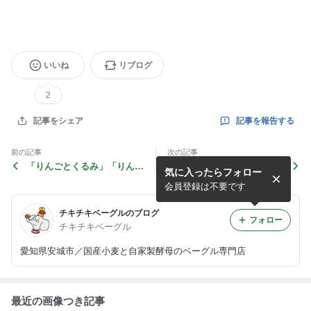
いいね
リブログ
2
記事を報告する
記事をシェア
前の記事
次の記事
「りんごとくるみ」「りんご
１０月の予定です。
気に入ったらフォロー
カスタード」始めます
会員登録は不要です
チキチキベーグルのブログ
フォロー
チキチキベーグル
愛知県安城市／国産小麦と自家製酵母のベーグル専門店
最近の画像つき記事