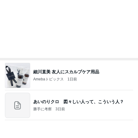
旅行の移動日に着た流行りのミニT
Amebaトピックス
1日前
今週から停電が始まる?! 片山さつき大臣の警告がE
BS、RV、そしてGESARA宣言が⁈
心の道標【旧：ヤ～ベェのブログ】
19時間前
アニメ版に忠実で違和感のない映画
Amebaトピックス
1日前
業務用アイスどこに売ってる？ロッテやタカナシ等
安い市販の2リットルアイスは業務スーパーやシャ
トレ
AKO | Smart Life
9日前