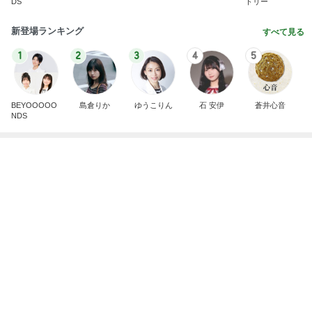
DS
トリー
新登場ランキング
すべて見る
1
2
3
4
5
BEYOOOOO
島倉りか
ゆうこりん
石 安伊
蒼井心音
NDS
1台では足りない家族4人の洗濯物
Amebaトピックス
13時間前
2026/07/28(K) 4本
何でかな？何でだろ？
11日前