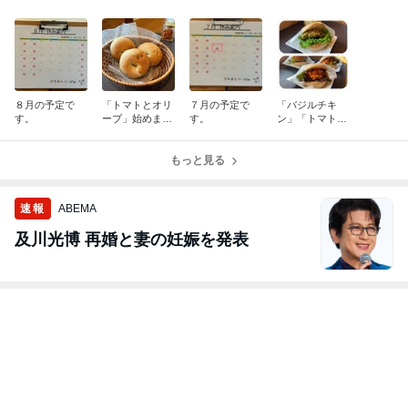
８月の予定で
「トマトとオリ
７月の予定で
「バジルチキ
す。
ーブ」始めまし
す。
ン」「トマトチ
た。
キン」「ラタト
ゥイユ」
もっと見る
速報
ABEMA
及川光博 再婚と妻の妊娠を発表