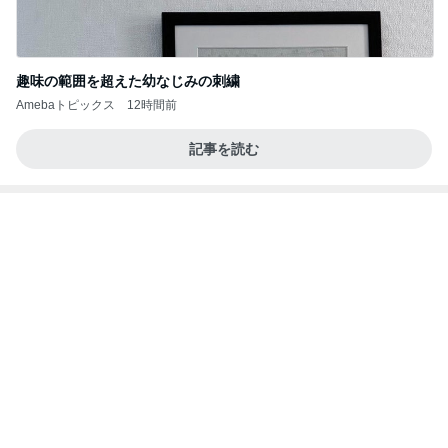
津久井教生 休むことも治療と実感
Amebaトピックス
1日前
20260803 鬼郁隊4人衆で中ちゃん釣行 写メ
中ちゃんのブログ
2日前