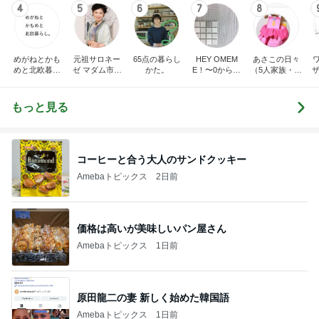
4
5
6
7
8
めがねとかも
元祖サロネー
65点の暮らし
HEY OMEM
あさこの日々
めと北欧暮ら
ゼ マダム市川
かた。
E！〜0からの
（5人家族・投
ザ
し
のほのぼのブ
家づくり〜
資・家計簿・
納
ログ
雑貨）
もっと見る
コーヒーと合う大人のサンドクッキー
Amebaトピックス
2日前
価格は高いが美味しいパン屋さん
Amebaトピックス
1日前
原田龍二の妻 新しく始めた韓国語
Amebaトピックス
1日前