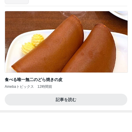
くら寿司が混んでて食べたカレー
Amebaトピックス
1日前
今週から停電が始まる?! 片山さつき大臣の警告がE
BS、RV、そしてGESARA宣言が⁈
心の道標【旧：ヤ～ベェのブログ】
10時間前