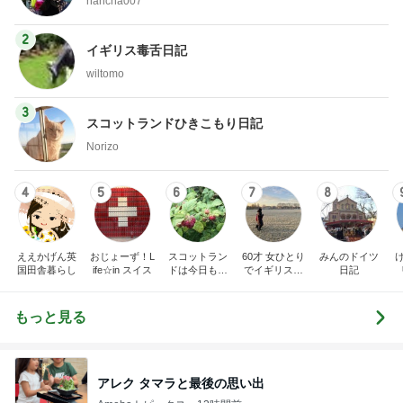
hancha007
2
イギリス毒舌日記
wiltomo
3
スコットランドひきこもり日記
Norizo
4
5
6
7
8
ええかげん英
おじょーず！L
スコットラン
60才 女ひとり
みんのドイツ
国田舎暮らし
ife☆in スイス
ドは今日も曇
でイギリスに
日記
り空
移住
もっと見る
アレク タマラと最後の思い出