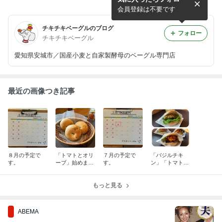
会員登録は不要です
チキチキベーグルのブログ
フォロー
チキチキベーグル
愛知県安城市／国産小麦と自家製酵母のベーグル専門店
最近の画像つき記事
８月の予定で
「トマトとオリ
７月の予定で
「バジルチキ
す。
ーブ」始めまし
す。
ン」「トマトチ
た。
キン」「ラタト
ゥイユ」
もっと見る
ABEMA