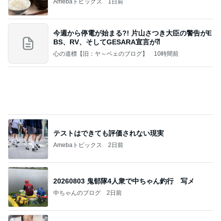
真矢ミキ 司会者に撮ってもらった1枚
Amebaトピックス
1日前
【ヤマハ発動機】～トートバック～【三越伊勢丹】
株主優待を楽しんで～tasayuryのブログ
14日前