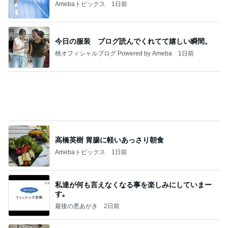
羨ましいと思った派遣社員の有給
Amebaトピックス
2日前
きっと高市ってこの時代に嘘、誤魔化し、はぐらか
しても【バレない】【通用する】とでも思ってたん
だろ
広報 いぬねこ本舗
9日前