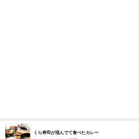
テストはできても評価されない現実
Amebaトピックス
2日前
20260803 鬼郁隊4人衆で中ちゃん釣行 写メ
中ちゃんのブログ
2日前
半額になったお気に入りのジャケット
Amebaトピックス
1日前
業務用アイスどこに売ってる？ロッテやタカナシ等
安い市販の2リットルアイスは業務スーパーやシャ
トレ
AKO | Smart Life
8日前