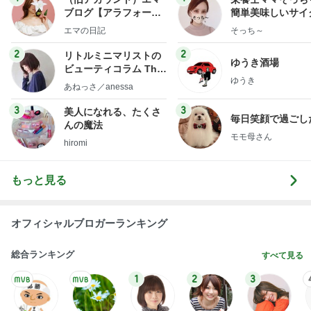
ブログ【アラフォー会
簡単美味しいサイ
社売却セカンドライ
献立
エマの日記
そっち～
フ】
2
2
リトルミニマリストの
ゆうき酒場
ビューティコラム The
ゆうき
little minimalist's bea
あねっさ／anessa
uty colum
3
3
美人になれる、たくさ
毎日笑顔で過ごし
んの魔法
モモ母さん
hiromi
もっと見る
オフィシャルブロガーランキング
総合ランキング
すべて見る
1
2
3