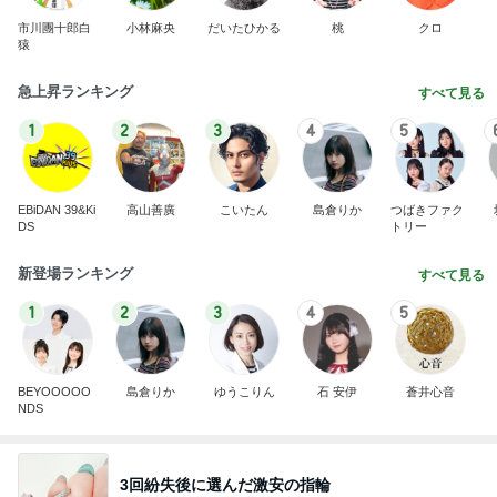
市川團十郎白
小林麻央
だいたひかる
桃
クロ
猿
急上昇ランキング
すべて見る
1
2
3
4
5
EBiDAN 39&Ki
高山善廣
こいたん
島倉りか
つばきファク
DS
トリー
新登場ランキング
すべて見る
1
2
3
4
5
BEYOOOOO
島倉りか
ゆうこりん
石 安伊
蒼井心音
NDS
3回紛失後に選んだ激安の指輪