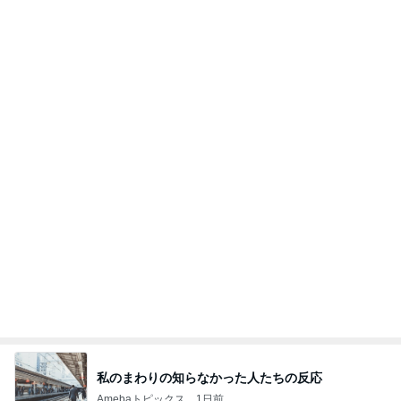
秋吉久美子 友人が開いた誕生祝い
Amebaトピックス
1日前
《3年連続》瑶子さま 懇意の高級カーディーラー
協賛のイベントにご出席…宮内庁が懸念する“熱心
すぎ
hirokoの✿Love＆Awakening✿
8日前
共通点が無いのに仲が良い男性社員
Amebaトピックス
2日前
ポップマートDIMOO×ピクサー☆
ディズニーファン Dのブログ
7日前