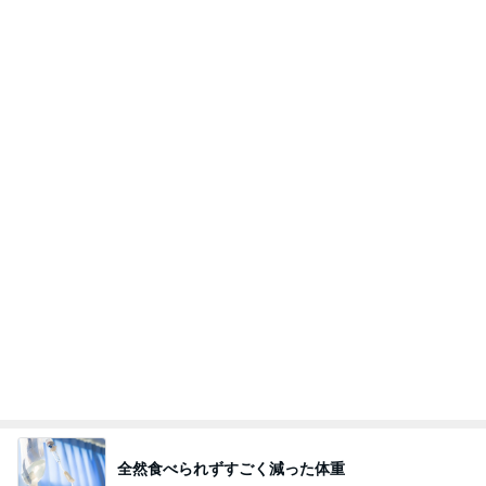
高橋英樹 胃腸に軽いあっさり朝食
Amebaトピックス
1日前
私達が何も言えなくなる事を楽しみにしていまー
す｡
最後の悪あがき
2日前
痛み止めを飲んで行った一泊旅行
Amebaトピックス
16時間前
インターン面接3
四コマ戦士 パパ戦記
7日前