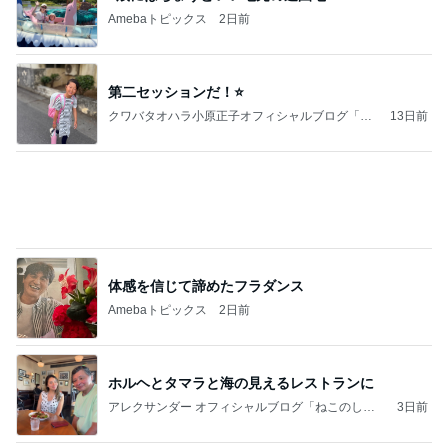
頭痛の母に娘がしてくれたお世話
Amebaトピックス
1日前
和歌山の味をどうぞ！セブン 玉林園監修 グリーン
ソフト風シュー
POP☆STAR 〜甘党女子の戯言〜
2日前
ミスドで奇跡的にあった新商品
Amebaトピックス
22時間前
ファミマ新作・牛ホルモン味噌焼きうどんを食って
みたら想像と違ってて辛口レビューになっちまった
話
まあ食おう
2日前