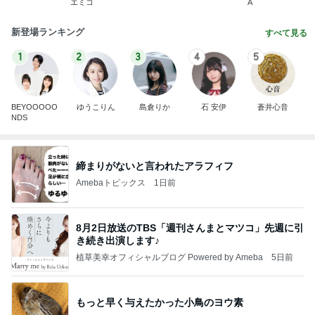
エミコ
A
新登場ランキング
すべて見る
1
2
3
4
5
BEYOOOOO
ゆうこりん
島倉りか
石 安伊
蒼井心音
NDS
締まりがないと言われたアラフィフ
Amebaトピックス
1日前
8月2日放送のTBS「週刊さんまとマツコ」先週に引
き続き出演します♪
植草美幸オフィシャルブログ Powered by Ameba
5日前
もっと早く与えたかった小鳥のヨウ素