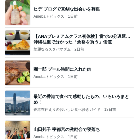
ヒデ ブログで真剣な出会いを募集
Amebaトピックス
1日前
【ANAプレミアムクラス初体験】雷で50分遅延…
沖縄往復で分かった「余裕を買う」価値
華麗なるスタバマダム
2日前
團十郎 プール時間に入れた肉
Amebaトピックス
1日前
最近の香港で食べて感動したもの、いろいろまと
め！
香港在住えりのおいしい食べ歩きガイド
13日前
山田邦子 宇都宮の激励会で寝落ち
Amebaトピックス
1日前