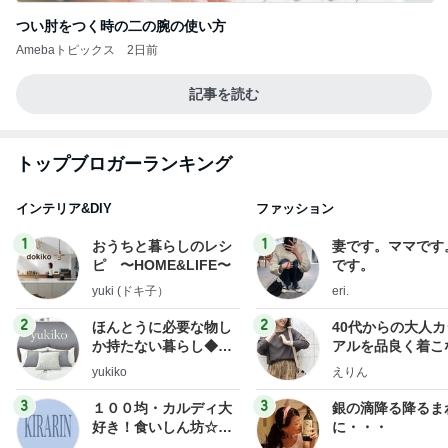
つい肘をつく時の二の腕の使い方
Amebaトピックス
2日前
記事を読む
トップブロガーランキング
インテリア&DIY
ファッション
1
1
おうちと暮らしのレシ
妻です。ママです
ピ 〜HOME&LIFE〜
です。
yuki (ドキ子）
eri.
2
2
ほんとうに必要な物し
40代からの大人
か持たない暮らし◆Ke
アルを品良く着こ
ep Life Simple◆〜イ
ファッションブロ
yukiko
えりん
ンテリアのきろく〜
3
3
１００均・カルディ大
銀の滴降る降るま
好き！食いしん坊☆き
に・・・
らりん☆のブログ