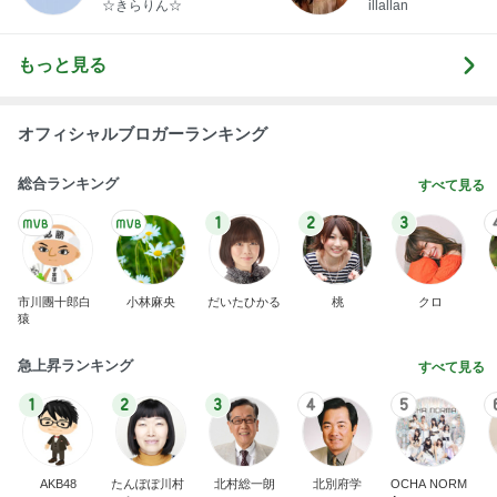
☆きらりん☆
illallan
もっと見る
オフィシャルブロガーランキング
総合ランキング
すべて見る
1
2
3
市川團十郎白
小林麻央
だいたひかる
桃
クロ
猿
急上昇ランキング
すべて見る
1
2
3
4
5
AKB48
たんぽぽ川村
北村総一朗
北別府学
OCHA NORM