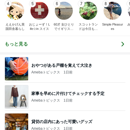
4
5
6
7
8
ええかげん英
おじょーず！L
60才 女ひとり
スコットラン
Simple Pleasur
国田舎暮らし
ife☆in スイス
でイギリスに
ドは今日も曇
es
移住
り空
もっと見る
おやつがある戸棚を覚えて大泣き
Amebaトピックス
1日前
家事を早めに片付けてチェックする予定
Amebaトピックス
1日前
貸切の店内にあった可愛いグッズ
Amebaトピックス
1日前