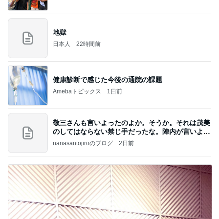
地獄
日本人
22時間前
健康診断で感じた今後の通院の課題
Amebaトピックス
1日前
敬三さんも言いよったのよか。そうか。それは茂美
のしてはならない禁じ手だったな。陣内が言いよる
のよ
nanasantojiroのブログ
2日前