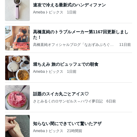
速攻で冷える最新式のハンディファン
Amebaトピックス
1日前
高橋直純のトラブルメーカー第1167回更新しまし
た！
高橋直純オフィシャルブログ「なおずみぶろぐ」
11日前
Powered by Ameba
堀ちえみ 旅のビュッフェでの朝食
Amebaトピックス
1日前
話題のスイカ丸ごとアイス♡
さとみるくのロサンゼルス⇔ハワイ夢日記
6日前
知らない間にできていて驚いたアザ
Amebaトピックス
21時間前