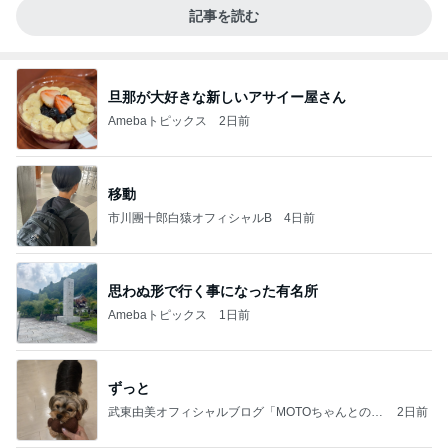
記事を読む
旦那が大好きな新しいアサイー屋さん
Amebaトピックス
2日前
移動
市川團十郎白猿オフィシャルB
4日前
思わぬ形で行く事になった有名所
Amebaトピックス
1日前
ずっと
武東由美オフィシャルブログ「MOTOちゃんとのは
2日前
っぴぃな毎日」Powered by Ameba