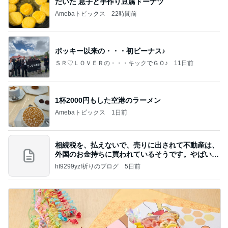
だいた 息子と手作り豆腐ドーナツ
Amebaトピックス
22時間前
ポッキー以来の・・・初ビーナス♪
ＳＲ♡ＬＯＶＥＲの・・・キックでＧＯ♪
11日前
1杯2000円もした空港のラーメン
Amebaトピックス
1日前
相続税を、払えないで、売りに出されて不動産は、
外国のお金持ちに買われているそうです。やばいで
すよ
ht9299yzf祈りのブログ
5日前