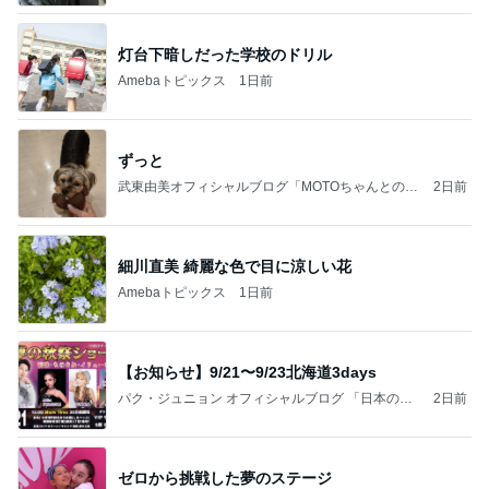
灯台下暗しだった学校のドリル
Amebaトピックス
1日前
ずっと
武東由美オフィシャルブログ「MOTOちゃんとのは
2日前
っぴぃな毎日」Powered by Ameba
細川直美 綺麗な色で目に涼しい花
Amebaトピックス
1日前
【お知らせ】9/21〜9/23北海道3days
パク・ジュニョン オフィシャルブログ 「日本の
2日前
心」 powered by Ameba
ゼロから挑戦した夢のステージ