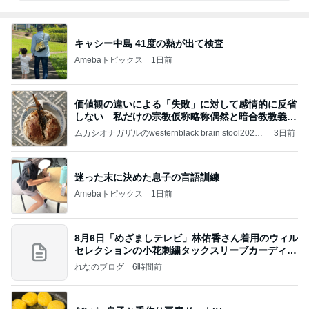
キャシー中島 41度の熱が出て検査
Amebaトピックス
1日前
価値観の違いによる「失敗」に対して感情的に反省
しない 私だけの宗教仮称略称偶然と暗合教教義候
補
ムカシオナガザルのwesternblack brain stool2024
3日前
年（令和6）11月25日以来減酒断煙再開ムカシオナ
ガザル
迷った末に決めた息子の言語訓練
Amebaトピックス
1日前
8月6日「めざましテレビ」林佑香さん着用のウィル
セレクションの小花刺繍タックスリーブカーディガ
ン
れなのブログ
6時間前