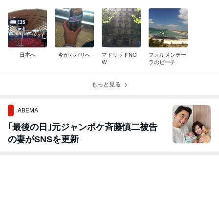
日本へ
今からパリへ
マドリッドNO
フォルメンテー
W
ラのビーチ
もっと見る
ABEMA
｢最後の日｣元ジャンポケ斉藤慎二被告
の妻がSNSを更新