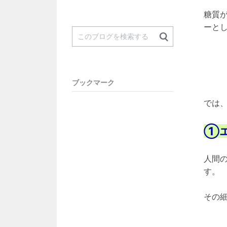
糖質
ーと
ブックマーク
では
①
人間
す。
その