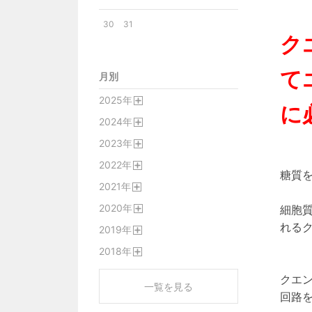
30
31
ク
て
月別
2025
年
に
開
2024
年
く
開
2023
年
く
開
2022
年
く
糖質
開
2021
年
く
開
2020
年
細胞
く
開
れる
2019
年
く
開
2018
年
く
開
く
クエ
一覧を見る
回路