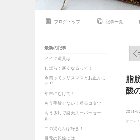
ブログトップ
記事一覧
最新の記事
コ
メイク道具は
しばらく寒くなるって！
脂
今買ってクリスマスとお正月に
✩.*˚
酸
年末にむけて！
もう手放せない！着るコタツ
2021-07
もう少しで楽天スーパーセー
ル！
テーマ
この湯たんぽ好き！！
目元の乾燥には