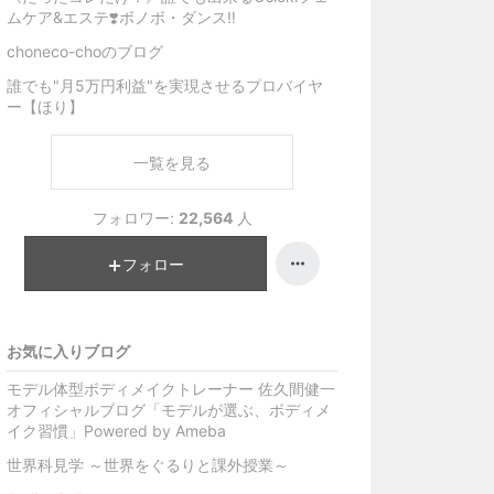
ムケア&エステ❣️ボノボ・ダンス‼️
choneco-choのブログ
誰でも"月5万円利益"を実現させるプロバイヤ
ー【ほり】
一覧を見る
フォロワー:
22,564
人
フォロー
お気に入りブログ
モデル体型ボディメイクトレーナー 佐久間健一
オフィシャルブログ「モデルが選ぶ、ボディメ
イク習慣」Powered by Ameba
世界科見学 ～世界をぐるりと課外授業～