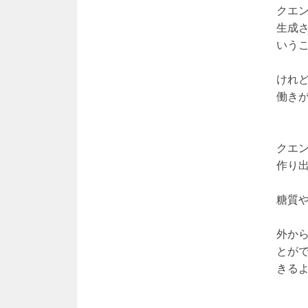
クエ
生成
いう
けれ
働き
クエ
作り
糖質
外か
とが
きる