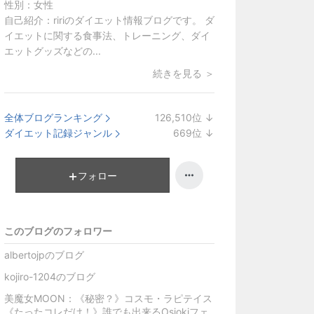
性別：
女性
自己紹介：
ririのダイエット情報ブログです。 ダ
イエットに関する食事法、トレーニング、ダイ
エットグッズなどの...
続きを見る ＞
全体ブログランキング
126,510
位
↓
ラ
ダイエット記録ジャンル
669
位
↓
ン
ラ
キ
ン
ン
キ
フォロー
グ
ン
下
グ
降
下
このブログのフォロワー
降
albertojpのブログ
kojiro-1204のブログ
美魔女MOON：《秘密？》コスモ・ラピテイス
《たったコレだけ！》誰でも出来るOsiokiフェ