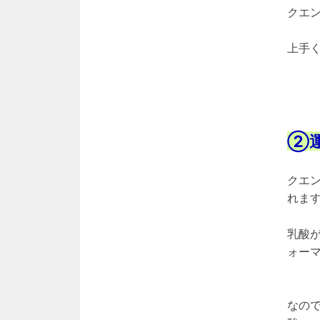
クエ
上手
②
クエ
れま
乳酸
ォー
なの