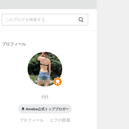
プロフィール
riri
Ameba公式トップブロガー
プロフィール
ピグの部屋